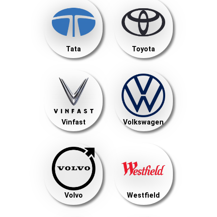
Tata
Toyota
Vinfast
Volkswagen
Volvo
Westfield