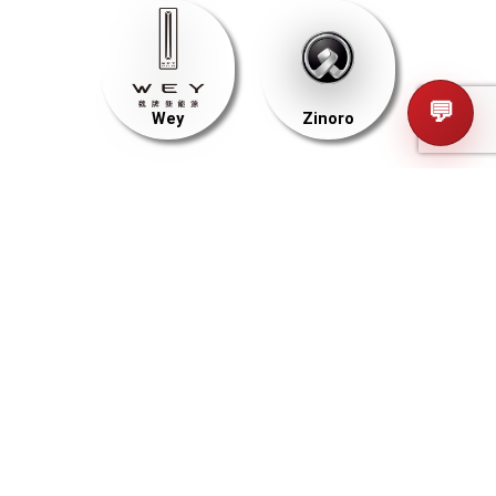
💬
Wey
Zinoro
MODELES
GT Coupé