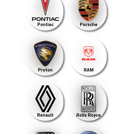
Pontiac
Porsche
Proton
RAM
Renault
Rolls Royce