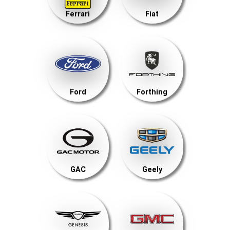
Ferrari
Fiat
Ford
Forthing
GAC
Geely