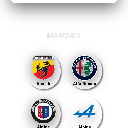
MARQUES
Abarth
Alfa Romeo
Alpina
Alpine