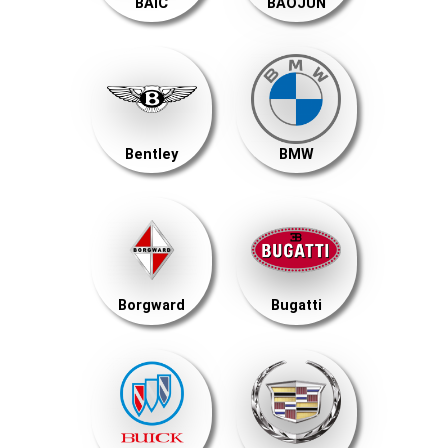
BAIC
BAOJUN
Bentley
BMW
Borgward
Bugatti