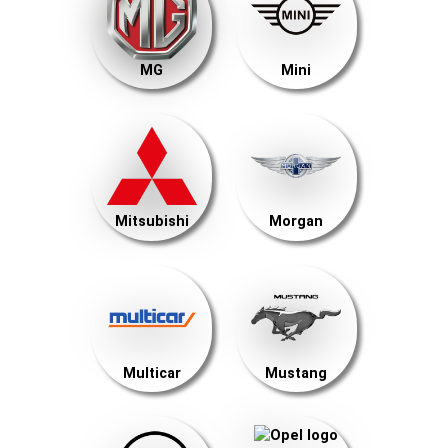
MG
Mini
Mitsubishi
Morgan
Multicar
Mustang