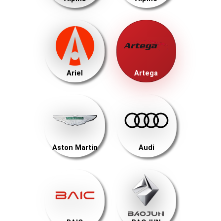
Ariel
Artega
Aston Martin
Audi