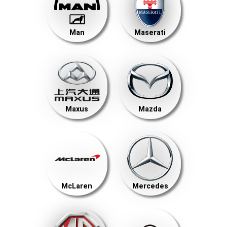
Man
Maserati
Maxus
Mazda
McLaren
Mercedes