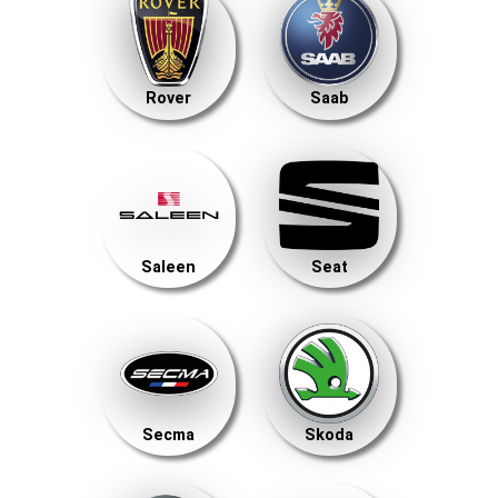
Rover
Saab
Saleen
Seat
Secma
Skoda