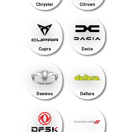
Chrysler
Citroen
Cupra
Dacia
Daewoo
Dallara