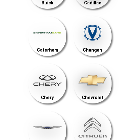
Buick
Cadillac
Caterham
Changan
Chery
Chevrolet