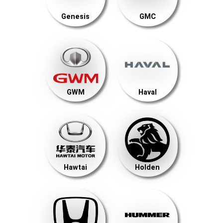
Genesis
GMC
GWM
Haval
Hawtai
Holden