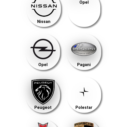
Opel
Nissan
Opel
Pagani
Peugeot
Polestar