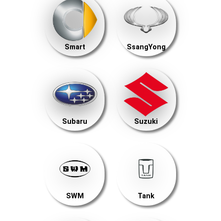
Smart
SsangYong
Subaru
Suzuki
SWM
Tank