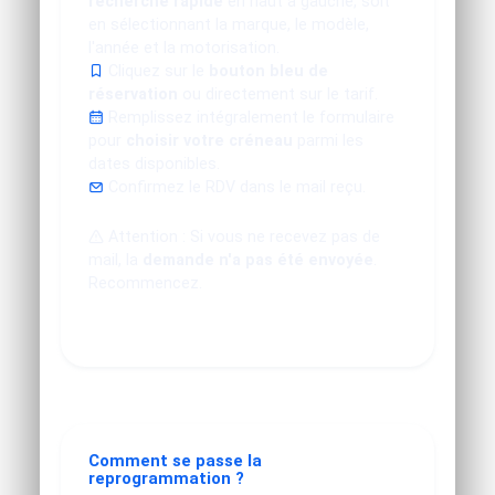
recherche rapide
en haut à gauche, soit
en sélectionnant la marque, le modèle,
l'année et la motorisation.
Cliquez sur le
bouton bleu de
réservation
ou directement sur le tarif.
Remplissez intégralement le formulaire
pour
choisir votre créneau
parmi les
dates disponibles.
Confirmez le RDV dans le mail reçu.
Attention : Si vous ne recevez pas de
mail, la
demande n'a pas été envoyée
.
Recommencez.
Comment se passe la
reprogrammation ?