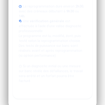
La reprogrammation dure environ
2h30
,
avec des créneaux débutant à
9h30
ou
14h
.
Une
vérification générale
est
effectuée à l'aide d'une valise diagnostic
professionnelle.
Le programme est lu, modifié, écrit, puis
testé selon la reprogrammation choisie.
Des tests de puissance sur banc sont
réalisés avant et après reprogrammation
(si option performance).
Si un diagnostic initial ou une mesure
sur banc révèle des défaillances, le travail
sera arrêté et un forfait pourra être
facturé.