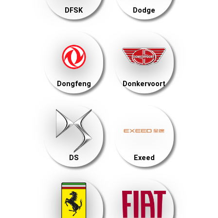
DFSK
Dodge
Dongfeng
Donkervoort
DS
Exeed