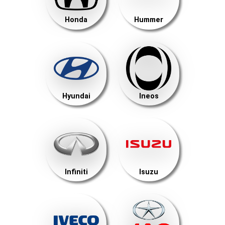
Honda
Hummer
Hyundai
Ineos
Infiniti
Isuzu