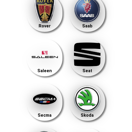
Rover
Saab
Saleen
Seat
Secma
Skoda