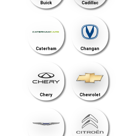
Buick
Cadillac
Caterham
Changan
Chery
Chevrolet