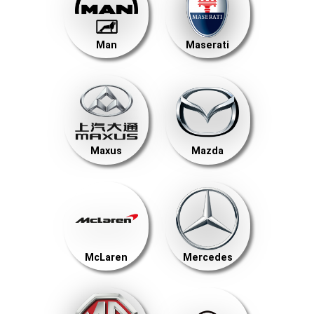
Man
Maserati
Maxus
Mazda
McLaren
Mercedes