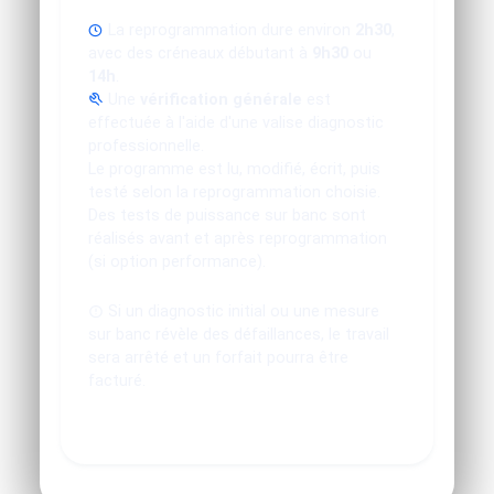
La reprogrammation dure environ
2h30
,
avec des créneaux débutant à
9h30
ou
14h
.
Une
vérification générale
est
effectuée à l'aide d'une valise diagnostic
professionnelle.
Le programme est lu, modifié, écrit, puis
testé selon la reprogrammation choisie.
Des tests de puissance sur banc sont
réalisés avant et après reprogrammation
(si option performance).
Si un diagnostic initial ou une mesure
sur banc révèle des défaillances, le travail
sera arrêté et un forfait pourra être
facturé.