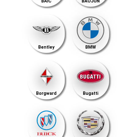
BAIC
BAOJUN
Bentley
BMW
Borgward
Bugatti