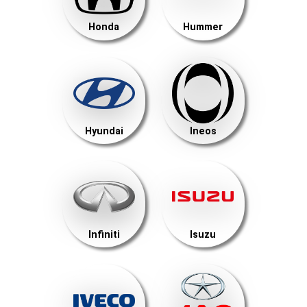
Honda
Hummer
Hyundai
Ineos
Infiniti
Isuzu