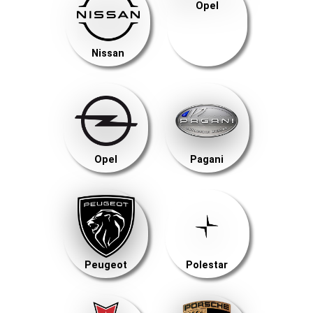
Opel
Nissan
Opel
Pagani
Peugeot
Polestar