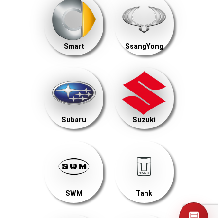
Smart
SsangYong
Subaru
Suzuki
SWM
Tank
💬