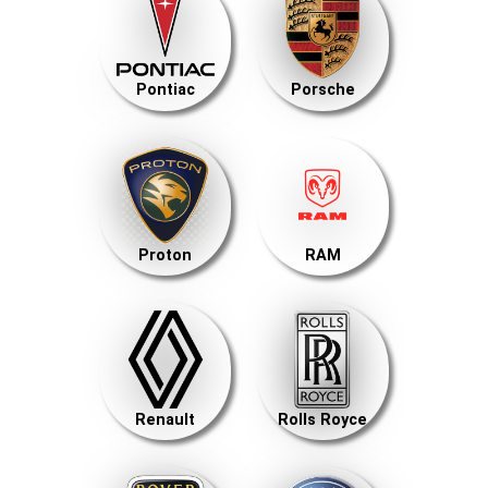
Pontiac
Porsche
Proton
RAM
Renault
Rolls Royce