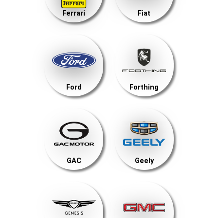
Ferrari
Fiat
Ford
Forthing
GAC
Geely