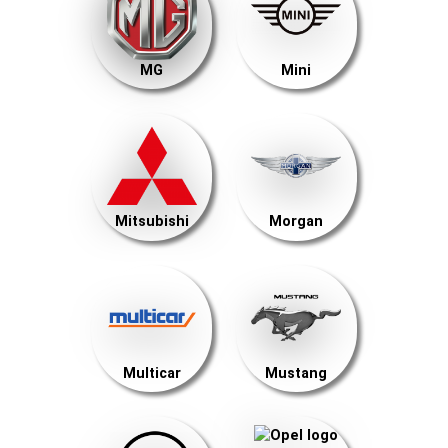
MG
Mini
Mitsubishi
Morgan
Multicar
Mustang