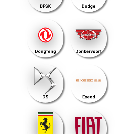
DFSK
Dodge
Dongfeng
Donkervoort
DS
Exeed