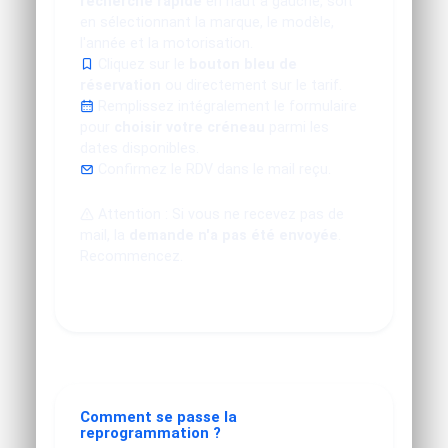
recherche rapide
en haut à gauche, soit
en sélectionnant la marque, le modèle,
l'année et la motorisation.
Cliquez sur le
bouton bleu de
réservation
ou directement sur le tarif.
Remplissez intégralement le formulaire
pour
choisir votre créneau
parmi les
dates disponibles.
Confirmez le RDV dans le mail reçu.
Attention : Si vous ne recevez pas de
mail, la
demande n'a pas été envoyée
.
Recommencez.
Comment se passe la
reprogrammation ?