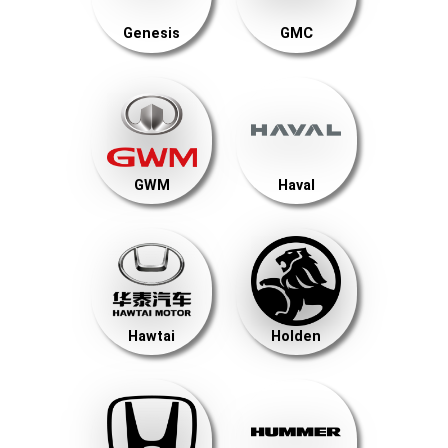
Genesis
GMC
GWM
Haval
Hawtai
Holden