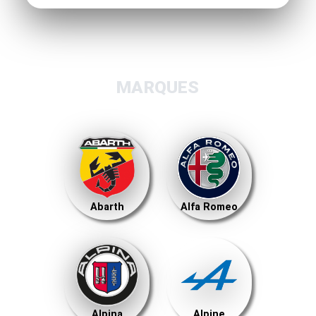
MARQUES
Abarth
Alfa Romeo
Alpina
Alpine