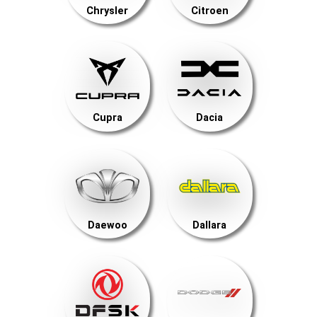
Chrysler
Citroen
Cupra
Dacia
Daewoo
Dallara