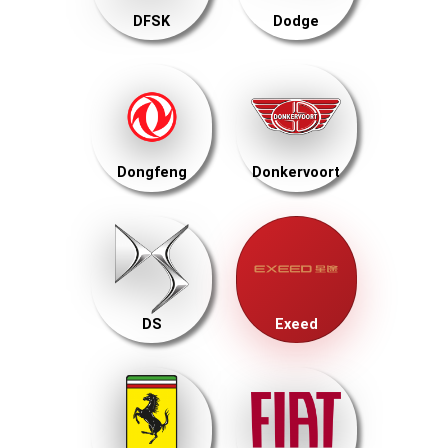
DFSK
Dodge
Dongfeng
Donkervoort
DS
Exeed