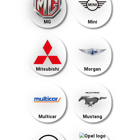
MG
Mini
Mitsubishi
Morgan
Multicar
Mustang