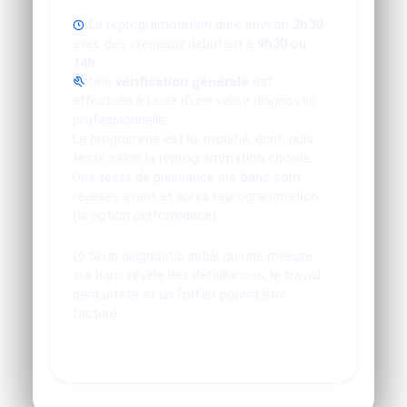
La reprogrammation dure environ
2h30
,
avec des créneaux débutant à
9h30
ou
14h
.
Une
vérification générale
est
effectuée à l'aide d'une valise diagnostic
professionnelle.
Le programme est lu, modifié, écrit, puis
testé selon la reprogrammation choisie.
Des tests de puissance sur banc sont
réalisés avant et après reprogrammation
(si option performance).
Si un diagnostic initial ou une mesure
sur banc révèle des défaillances, le travail
sera arrêté et un forfait pourra être
facturé.