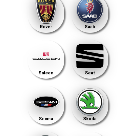
Rover
Saab
Saleen
Seat
Secma
Skoda