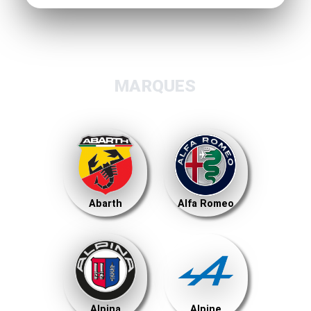
MARQUES
Abarth
Alfa Romeo
Alpina
Alpine