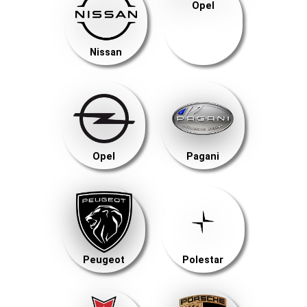
Opel
Nissan
Opel
Pagani
Peugeot
Polestar