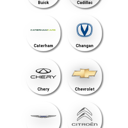
Buick
Cadillac
Caterham
Changan
Chery
Chevrolet