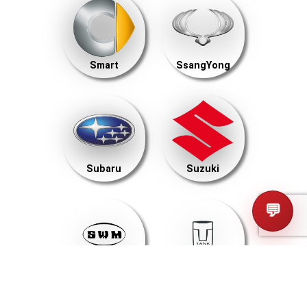
Smart
SsangYong
Subaru
Suzuki
💬
SWM
Tank