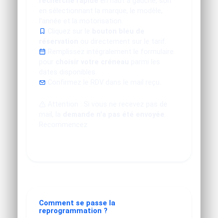
recherche rapide
en haut à gauche, soit
en sélectionnant la marque, le modèle,
l'année et la motorisation.
Cliquez sur le
bouton bleu de
réservation
ou directement sur le tarif.
Remplissez intégralement le formulaire
pour
choisir votre créneau
parmi les
dates disponibles.
Confirmez le RDV dans le mail reçu.
Attention : Si vous ne recevez pas de
mail, la
demande n'a pas été envoyée
.
Recommencez.
Comment se passe la
reprogrammation ?