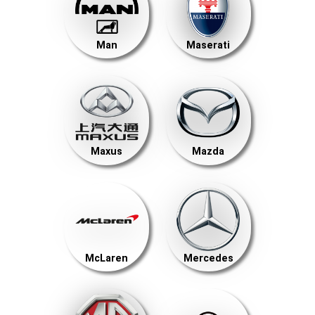
Man
Maserati
Maxus
Mazda
McLaren
Mercedes