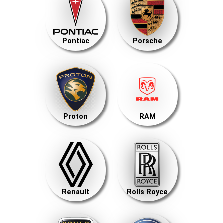
Pontiac
Porsche
Proton
RAM
Renault
Rolls Royce