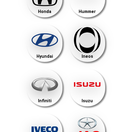
Honda
Hummer
Hyundai
Ineos
Infiniti
Isuzu