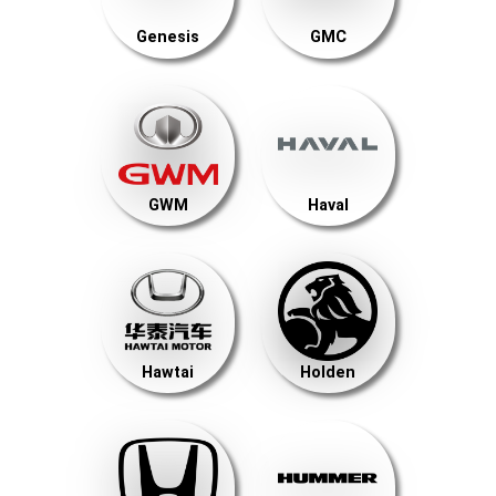
Genesis
GMC
GWM
Haval
Hawtai
Holden