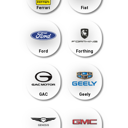
Ferrari
Fiat
Ford
Forthing
GAC
Geely