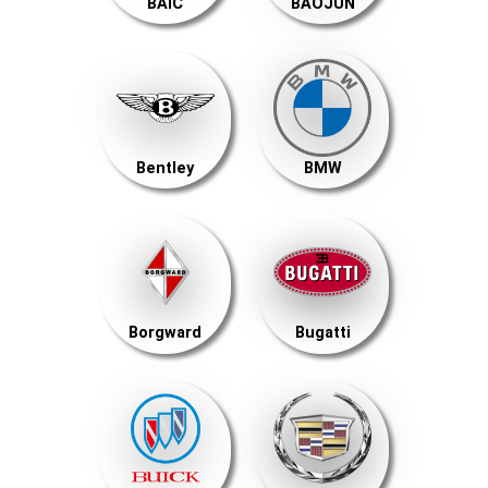
BAIC
BAOJUN
Bentley
BMW
Borgward
Bugatti