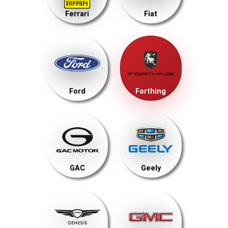
Ferrari
Fiat
Ford
Forthing
GAC
Geely