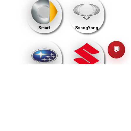
Smart
SsangYong
💬
Subaru
Suzuki
SWM
Tank