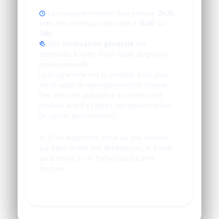
La reprogrammation dure environ
2h30
,
avec des créneaux débutant à
9h30
ou
14h
.
Une
vérification générale
est
effectuée à l'aide d'une valise diagnostic
professionnelle.
Le programme est lu, modifié, écrit, puis
testé selon la reprogrammation choisie.
Des tests de puissance sur banc sont
réalisés avant et après reprogrammation
(si option performance).
Si un diagnostic initial ou une mesure
sur banc révèle des défaillances, le travail
sera arrêté et un forfait pourra être
facturé.