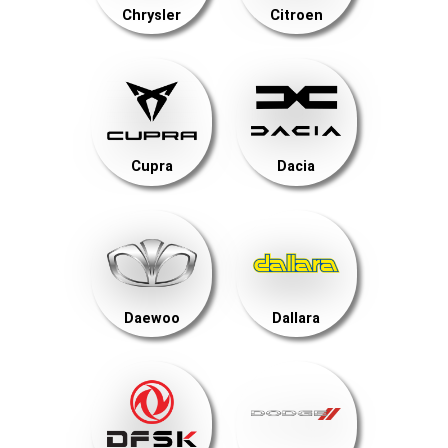
Chrysler
Citroen
Cupra
Dacia
Daewoo
Dallara