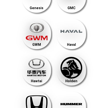
Genesis
GMC
GWM
Haval
Hawtai
Holden