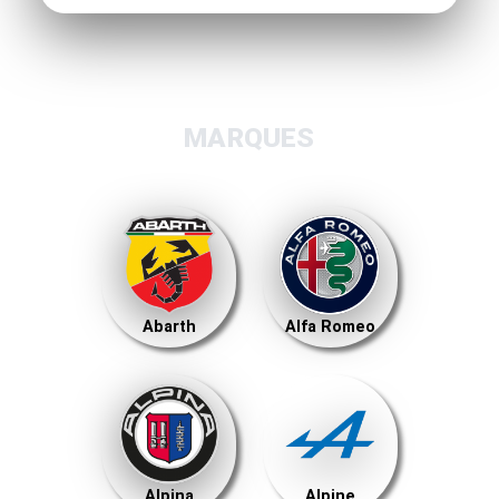
MARQUES
Abarth
Alfa Romeo
Alpina
Alpine