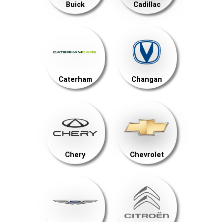
Buick
Cadillac
Caterham
Changan
Chery
Chevrolet