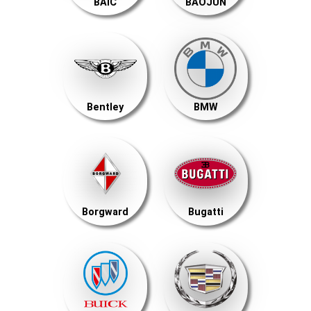
BAIC
BAOJUN
Bentley
BMW
Borgward
Bugatti