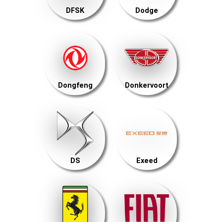
DFSK
Dodge
Dongfeng
Donkervoort
DS
Exeed