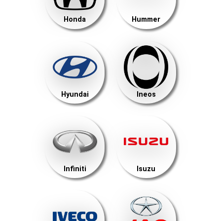
Honda
Hummer
Hyundai
Ineos
Infiniti
Isuzu