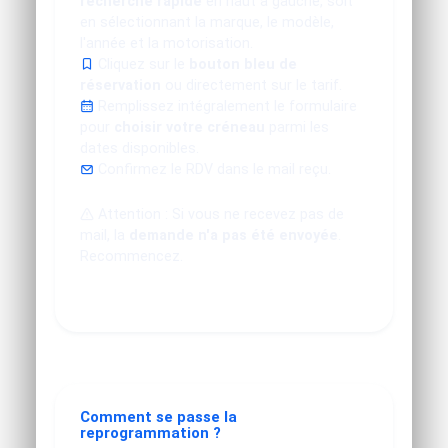
recherche rapide
en haut à gauche, soit
en sélectionnant la marque, le modèle,
l'année et la motorisation.
Cliquez sur le
bouton bleu de
réservation
ou directement sur le tarif.
Remplissez intégralement le formulaire
pour
choisir votre créneau
parmi les
dates disponibles.
Confirmez le RDV dans le mail reçu.
Attention : Si vous ne recevez pas de
mail, la
demande n'a pas été envoyée
.
Recommencez.
Comment se passe la
reprogrammation ?