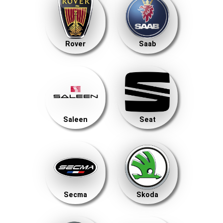
Rover
Saab
Saleen
Seat
Secma
Skoda