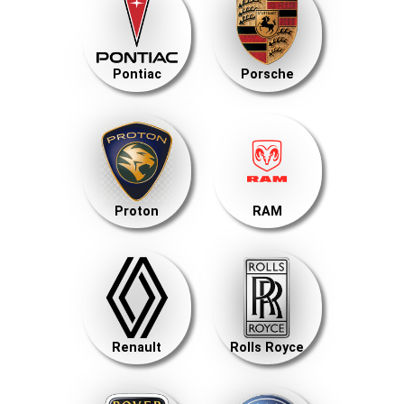
Pontiac
Porsche
Proton
RAM
Renault
Rolls Royce