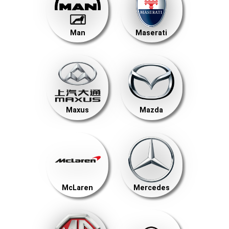
Man
Maserati
Maxus
Mazda
McLaren
Mercedes