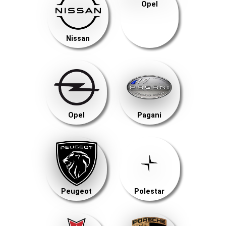
Opel
Nissan
Opel
Pagani
Peugeot
Polestar