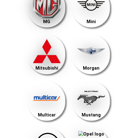
MG
Mini
Mitsubishi
Morgan
Multicar
Mustang