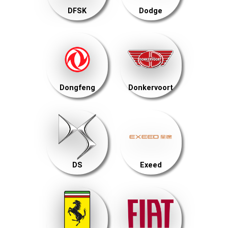
DFSK
Dodge
Dongfeng
Donkervoort
DS
Exeed