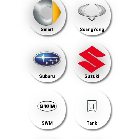
Smart
SsangYong
Subaru
Suzuki
SWM
Tank