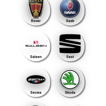
Rover
Saab
Saleen
Seat
Secma
Skoda