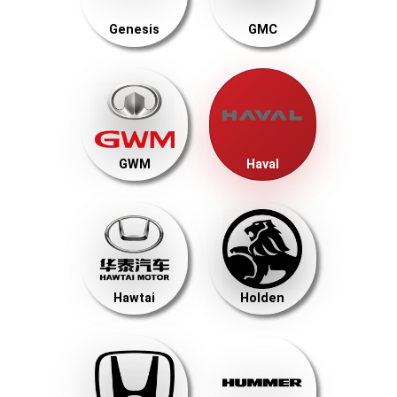
Genesis
GMC
GWM
Haval
Hawtai
Holden