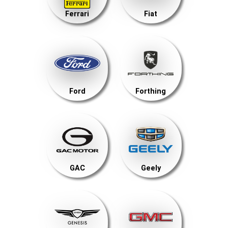
Ferrari
Fiat
Ford
Forthing
GAC
Geely