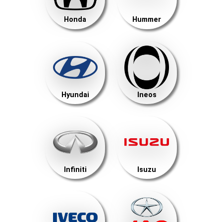
Honda
Hummer
Hyundai
Ineos
Infiniti
Isuzu