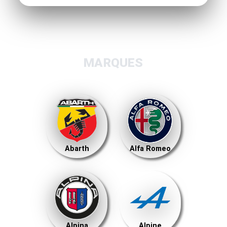
MARQUES
Abarth
Alfa Romeo
Alpina
Alpine