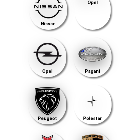
Opel
Nissan
Opel
Pagani
Peugeot
Polestar