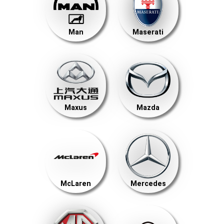
Man
Maserati
Maxus
Mazda
McLaren
Mercedes