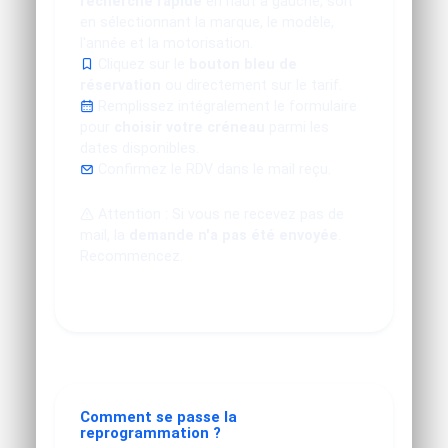
recherche rapide
en haut à gauche, soit
en sélectionnant la marque, le modèle,
l'année et la motorisation.
Cliquez sur le
bouton bleu de
réservation
ou directement sur le tarif.
Remplissez intégralement le formulaire
pour
choisir votre créneau
parmi les
dates disponibles.
Confirmez le RDV dans le mail reçu.
Attention : Si vous ne recevez pas de
mail, la
demande n'a pas été envoyée
.
Recommencez.
Comment se passe la
reprogrammation ?