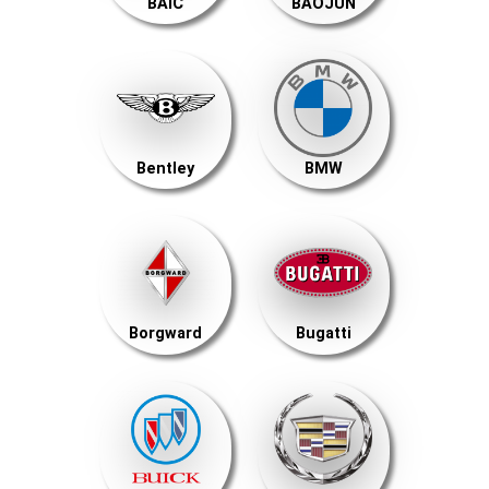
BAIC
BAOJUN
Bentley
BMW
Borgward
Bugatti