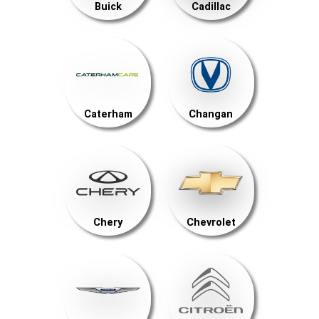
Buick
Cadillac
Caterham
Changan
Chery
Chevrolet