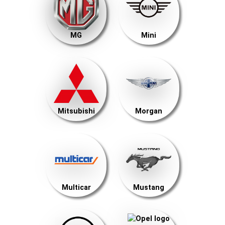
MG
Mini
Mitsubishi
Morgan
Multicar
Mustang