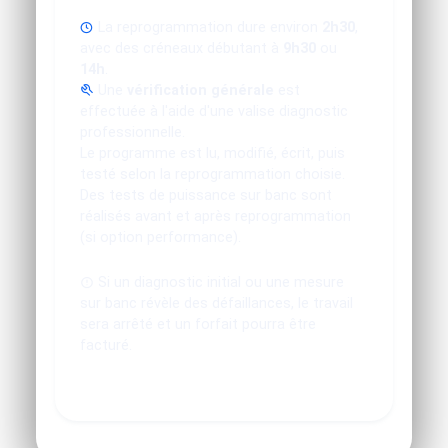
La reprogrammation dure environ
2h30
,
avec des créneaux débutant à
9h30
ou
14h
.
Une
vérification générale
est
effectuée à l'aide d'une valise diagnostic
professionnelle.
Le programme est lu, modifié, écrit, puis
testé selon la reprogrammation choisie.
Des tests de puissance sur banc sont
réalisés avant et après reprogrammation
(si option performance).
Si un diagnostic initial ou une mesure
sur banc révèle des défaillances, le travail
sera arrêté et un forfait pourra être
facturé.