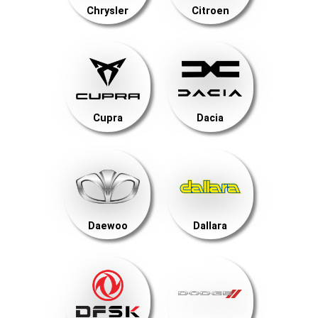
Chrysler
Citroen
Cupra
Dacia
Daewoo
Dallara