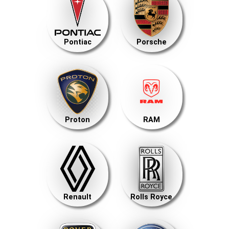
Pontiac
Porsche
Proton
RAM
Renault
Rolls Royce