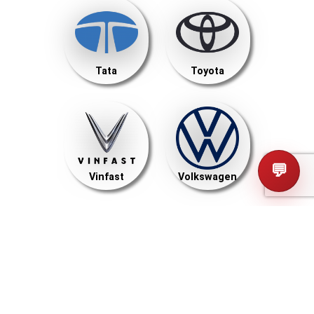
Tata
Toyota
💬
Vinfast
Volkswagen
Volvo
Westfield