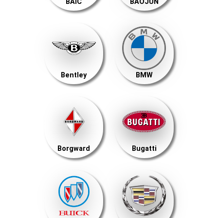
BAIC
BAOJUN
Bentley
BMW
Borgward
Bugatti