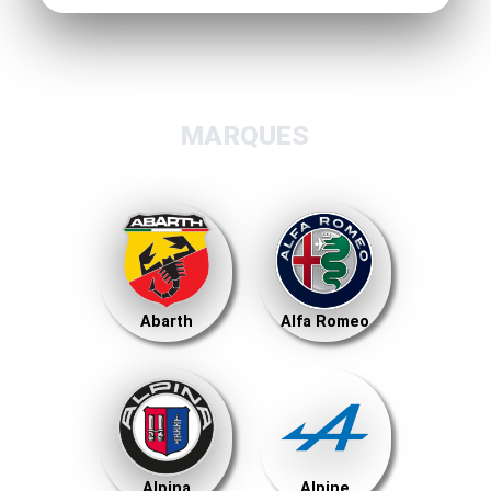
MARQUES
Abarth
Alfa Romeo
Alpina
Alpine