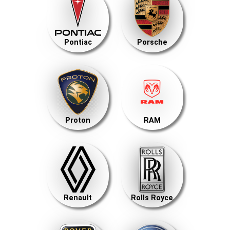
Pontiac
Porsche
Proton
RAM
Renault
Rolls Royce