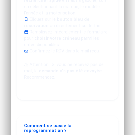
recherche rapide
en haut à gauche, soit
en sélectionnant la marque, le modèle,
l'année et la motorisation.
Cliquez sur le
bouton bleu de
réservation
ou directement sur le tarif.
Remplissez intégralement le formulaire
pour
choisir votre créneau
parmi les
dates disponibles.
Confirmez le RDV dans le mail reçu.
Attention : Si vous ne recevez pas de
mail, la
demande n'a pas été envoyée
.
Recommencez.
Comment se passe la
reprogrammation ?