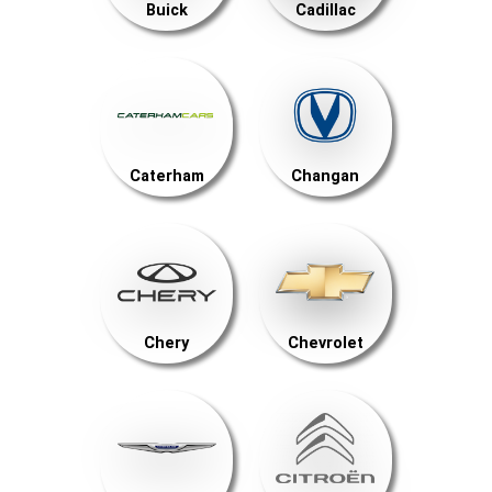
Buick
Cadillac
Caterham
Changan
Chery
Chevrolet