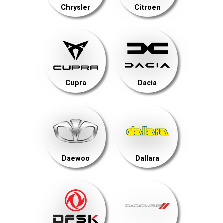
Chrysler
Citroen
Cupra
Dacia
Daewoo
Dallara