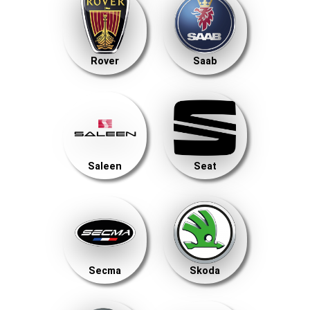
Rover
Saab
Saleen
Seat
Secma
Skoda