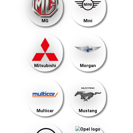
MG
Mini
Mitsubishi
Morgan
Multicar
Mustang