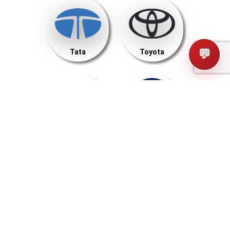
💬
Tata
Toyota
Vinfast
Volkswagen
Volvo
Westfield