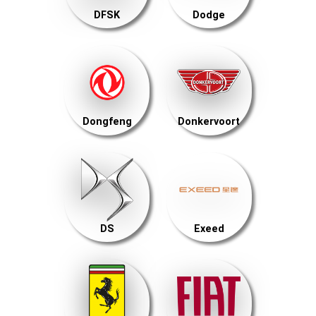
DFSK
Dodge
Dongfeng
Donkervoort
DS
Exeed