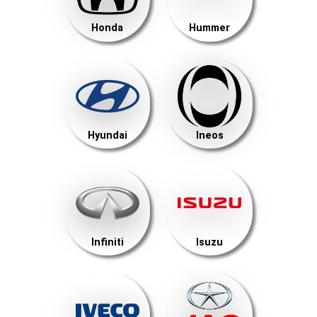
Honda
Hummer
Hyundai
Ineos
Infiniti
Isuzu