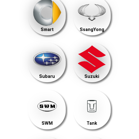
Smart
SsangYong
Subaru
Suzuki
SWM
Tank