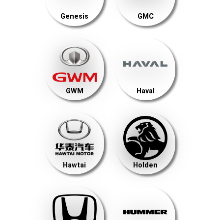
Genesis
GMC
GWM
Haval
Hawtai
Holden