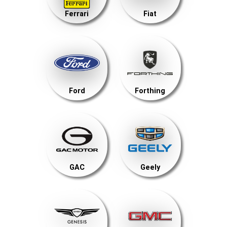
Ferrari
Fiat
Ford
Forthing
GAC
Geely