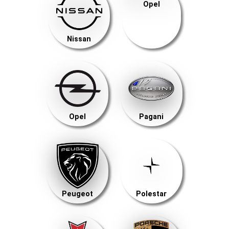
Opel
Nissan
Opel
Pagani
Peugeot
Polestar