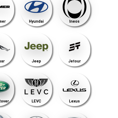
mer
Hyundai
Ineos
uar
Jeep
Jetour
Rover
LEVC
Lexus