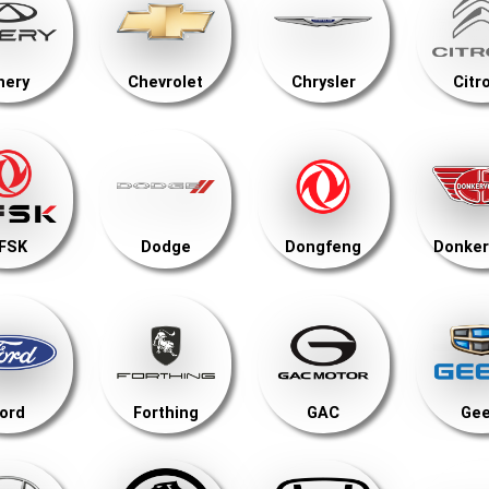
hery
Chevrolet
Chrysler
Citr
FSK
Dodge
Dongfeng
Donker
ord
Forthing
GAC
Gee