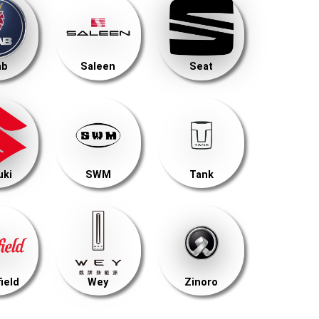
ab
Saleen
Seat
uki
SWM
Tank
ield
Wey
Zinoro