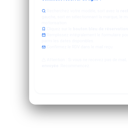
Recherchez votre modèle, soit avec la
rec
gauche, soit en sélectionnant la marque, le mo
motorisation.
Cliquez sur le
bouton bleu de réservation
Remplissez intégralement le formulaire po
parmi les dates disponibles.
Confirmez le RDV dans le mail reçu.
Attention : Si vous ne recevez pas de mail,
envoyée
. Recommencez.