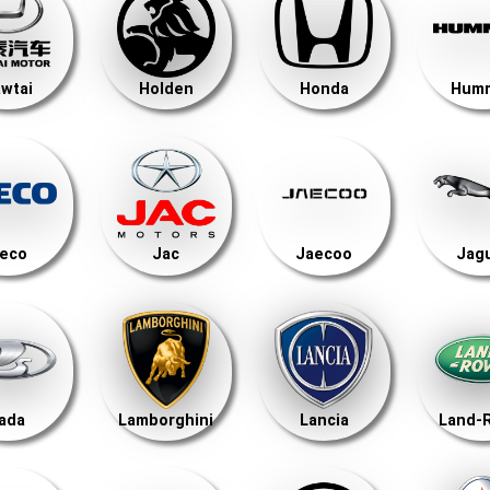
wtai
Holden
Honda
Hum
veco
Jac
Jaecoo
Jag
ada
Lamborghini
Lancia
Land-