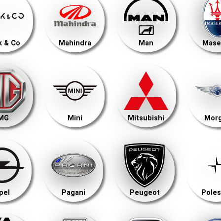
k & Co
Mahindra
Man
Mase
MG
Mini
Mitsubishi
Mor
pel
Pagani
Peugeot
Poles