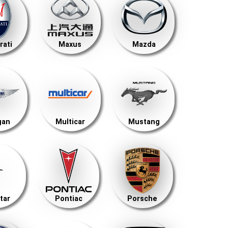
rati
Maxus
Mazda
gan
Multicar
Mustang
tar
Pontiac
Porsche