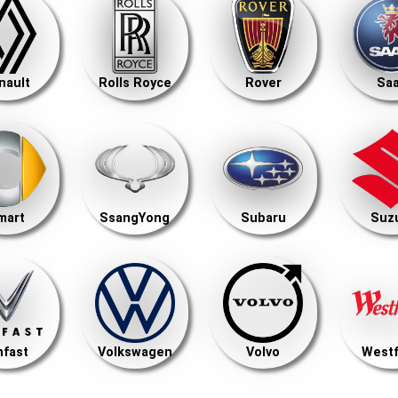
nault
Rolls Royce
Rover
Sa
mart
SsangYong
Subaru
Suz
nfast
Volkswagen
Volvo
Westf