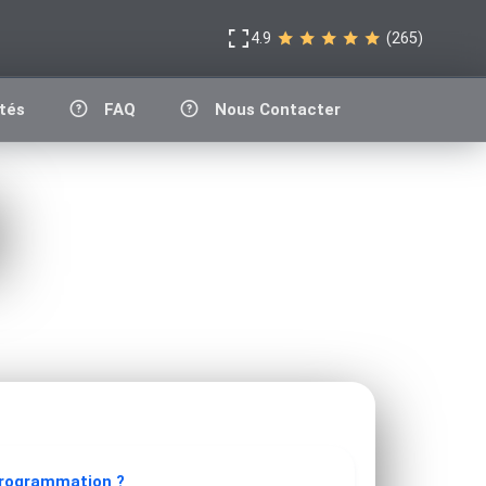
4.9
(265)
tés
FAQ
Nous Contacter
programmation ?