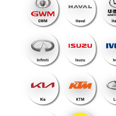
GWM
Haval
Ha
Infiniti
Isuzu
I
Kia
KTM
L