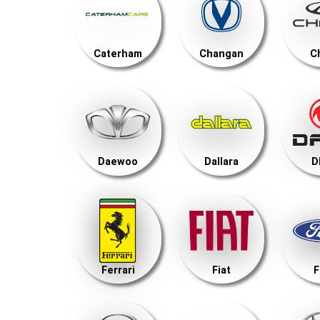
Caterham
Changan
C
Daewoo
Dallara
D
Ferrari
Fiat
F