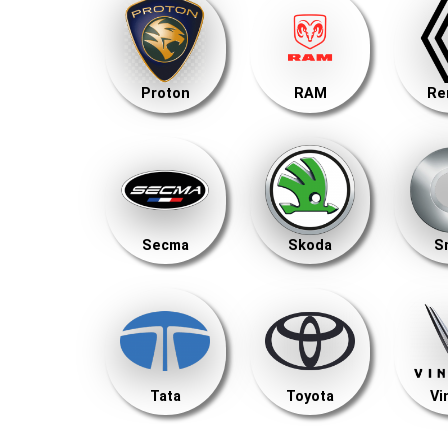
Proton
RAM
Re
Secma
Skoda
S
Tata
Toyota
Vi