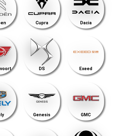
oen
Cupra
Dacia
voort
DS
Exeed
ly
Genesis
GMC