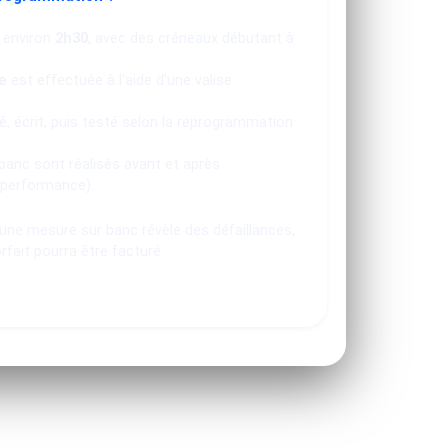
 environ
2h30
, avec des créneaux débutant à
e
est effectuée à l'aide d'une valise
, écrit, puis testé selon la reprogrammation
banc sont réalisés avant et après
 performance).
u une mesure sur banc révèle des défaillances,
orfait pourra être facturé.