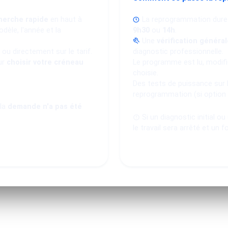
herche rapide
en haut à
La reprogrammation dure
dèle, l'année et la
9h30
ou
14h
.
Une
vérification général
ou directement sur le tarif.
diagnostic professionnelle.
ur
choisir votre créneau
Le programme est lu, modifié
choisie.
Des tests de puissance sur 
reprogrammation (si option
 la
demande n'a pas été
Si un diagnostic initial o
le travail sera arrêté et un f