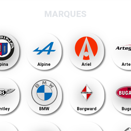
MARQUES
pina
Alpine
Ariel
Art
ntley
BMW
Borgward
Buga