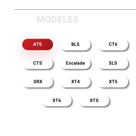
MODELES
ATS
BLS
CT6
CTS
Escalade
SLS
SRX
XT4
XT5
XT6
XTS