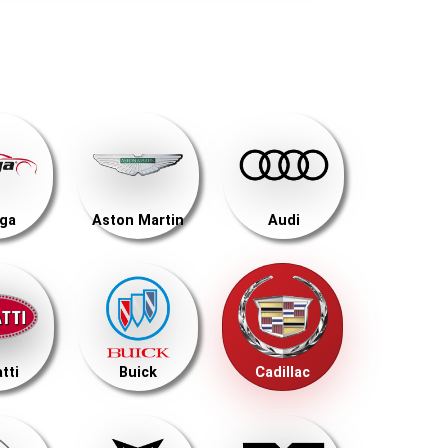
ega
Aston Martin
Audi
tti
Buick
Cadillac