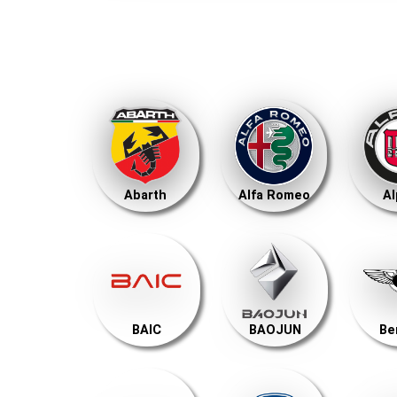
Abarth
Alfa Romeo
Al
BAIC
BAOJUN
Be