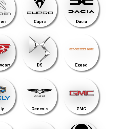
oen
Cupra
Dacia
voort
DS
Exeed
ly
Genesis
GMC