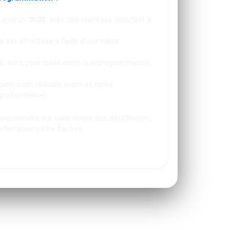
 environ
2h30
, avec des créneaux débutant à
e
est effectuée à l'aide d'une valise
, écrit, puis testé selon la reprogrammation
banc sont réalisés avant et après
 performance).
u une mesure sur banc révèle des défaillances,
orfait pourra être facturé.