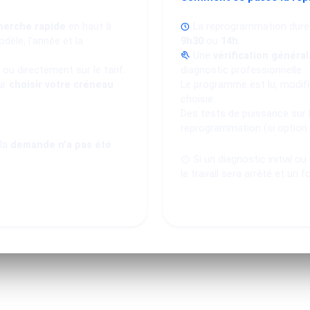
herche rapide
en haut à
La reprogrammation dure
dèle, l'année et la
9h30
ou
14h
.
Une
vérification général
ou directement sur le tarif.
diagnostic professionnelle.
ur
choisir votre créneau
Le programme est lu, modifié
choisie.
Des tests de puissance sur 
reprogrammation (si option
 la
demande n'a pas été
Si un diagnostic initial o
le travail sera arrêté et un f