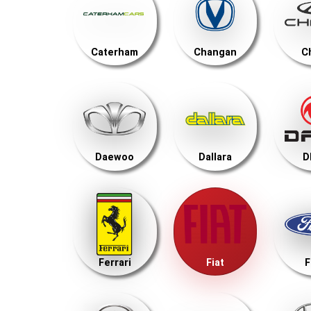
Caterham
Changan
C
Daewoo
Dallara
D
Ferrari
Fiat
F