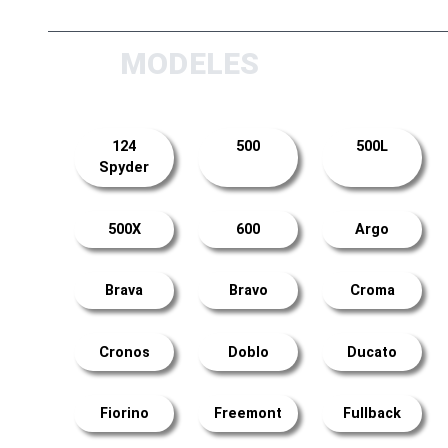
MODELES
124
500
500L
Spyder
500X
600
Argo
Brava
Bravo
Croma
Cronos
Doblo
Ducato
Fiorino
Freemont
Fullback