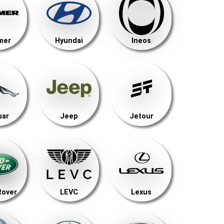
mer
Hyundai
Ineos
uar
Jeep
Jetour
Rover
LEVC
Lexus