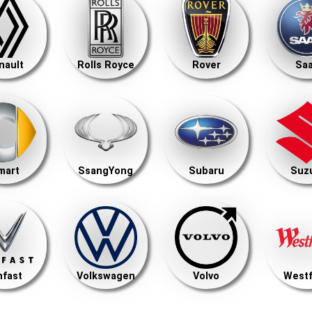
nault
Rolls Royce
Rover
Sa
mart
SsangYong
Subaru
Suz
nfast
Volkswagen
Volvo
Westf