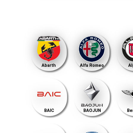
Abarth
Alfa Romeo
Al
BAIC
BAOJUN
Be