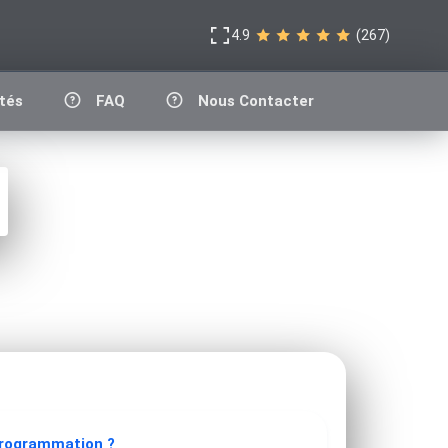
4.9
(267)
tés
FAQ
Nous Contacter
programmation ?