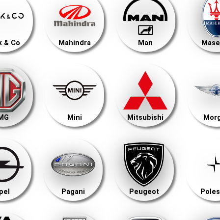
k & Co
Mahindra
Man
Mase
MG
Mini
Mitsubishi
Mor
pel
Pagani
Peugeot
Poles