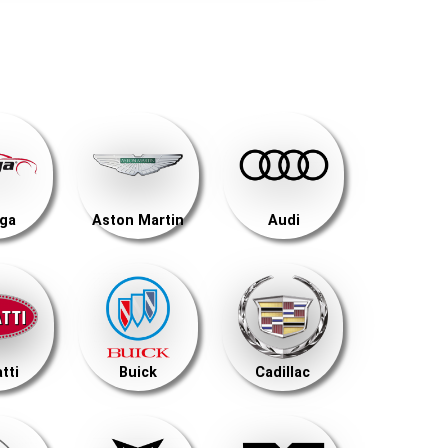
ega
Aston Martin
Audi
tti
Buick
Cadillac