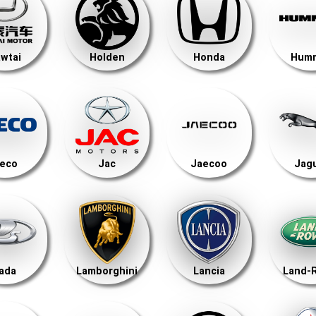
wtai
Holden
Honda
Hum
veco
Jac
Jaecoo
Jag
ada
Lamborghini
Lancia
Land-