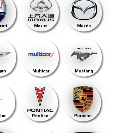
rati
Maxus
Mazda
gan
Multicar
Mustang
tar
Pontiac
Porsche