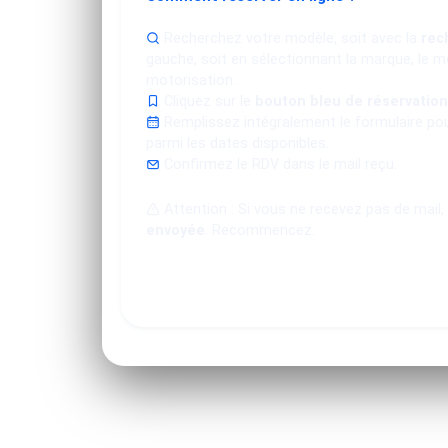
Recherchez votre modèle, soit avec la
rec
gauche, soit en sélectionnant la marque, le mo
motorisation.
Cliquez sur le
bouton bleu de réservation
Remplissez intégralement le formulaire po
parmi les dates disponibles.
Confirmez le RDV dans le mail reçu.
Attention : Si vous ne recevez pas de mail,
envoyée
. Recommencez.