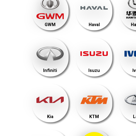
GWM
Haval
Ha
Infiniti
Isuzu
I
Kia
KTM
L