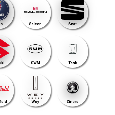
ab
Saleen
Seat
uki
SWM
Tank
ield
Wey
Zinoro