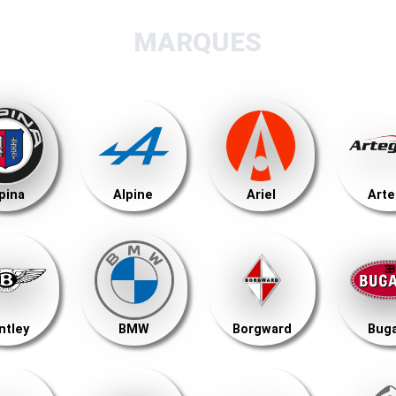
MARQUES
pina
Alpine
Ariel
Art
ntley
BMW
Borgward
Buga