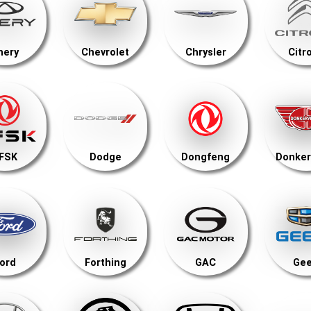
hery
Chevrolet
Chrysler
Citr
FSK
Dodge
Dongfeng
Donker
ord
Forthing
GAC
Gee