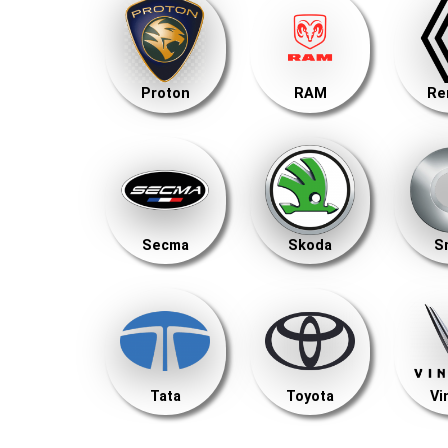
Proton
RAM
Re
Secma
Skoda
S
Tata
Toyota
Vi