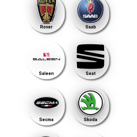
Rover
Saab
Saleen
Seat
Secma
Skoda