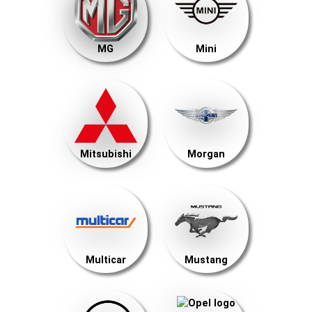
MG
Mini
Mitsubishi
Morgan
Multicar
Mustang