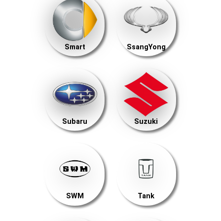
Smart
SsangYong
Subaru
Suzuki
SWM
Tank