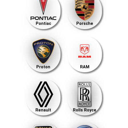
Pontiac
Porsche
Proton
RAM
Renault
Rolls Royce