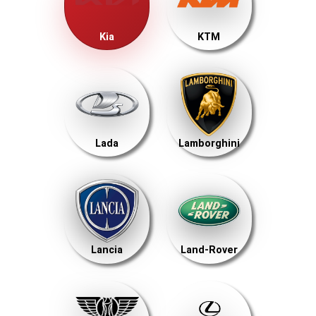
Kia
KTM
Lada
Lamborghini
Lancia
Land-Rover