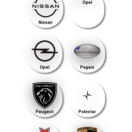
Opel
Nissan
Opel
Pagani
Peugeot
Polestar