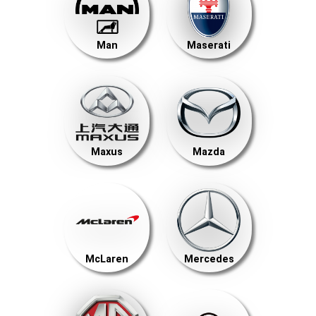
Man
Maserati
Maxus
Mazda
McLaren
Mercedes