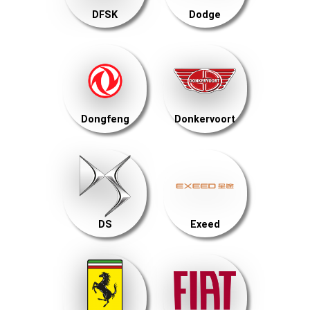
DFSK
Dodge
Dongfeng
Donkervoort
DS
Exeed