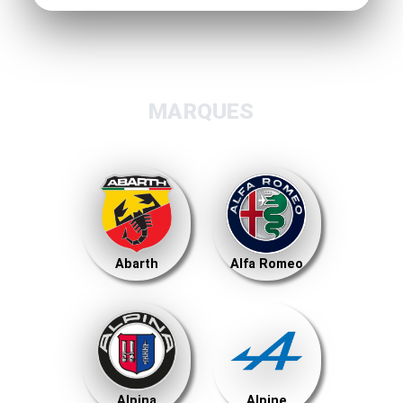
MARQUES
Abarth
Alfa Romeo
Alpina
Alpine