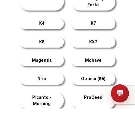
Forte
K4
K7
K8
KX7
Magentis
Mohave
Niro
Optima (K5)
💬
Picanto -
ProCeed
Morning
Rio
Seltos