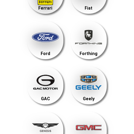
Ferrari
Fiat
Ford
Forthing
GAC
Geely