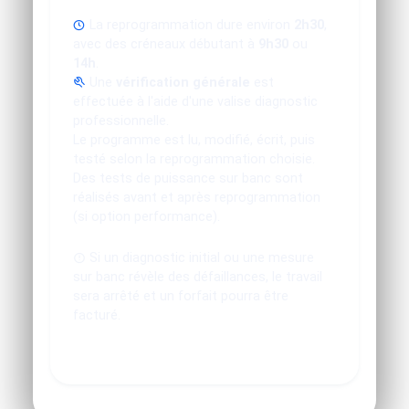
La reprogrammation dure environ
2h30
,
avec des créneaux débutant à
9h30
ou
14h
.
Une
vérification générale
est
effectuée à l'aide d'une valise diagnostic
professionnelle.
Le programme est lu, modifié, écrit, puis
testé selon la reprogrammation choisie.
Des tests de puissance sur banc sont
réalisés avant et après reprogrammation
(si option performance).
Si un diagnostic initial ou une mesure
sur banc révèle des défaillances, le travail
sera arrêté et un forfait pourra être
facturé.