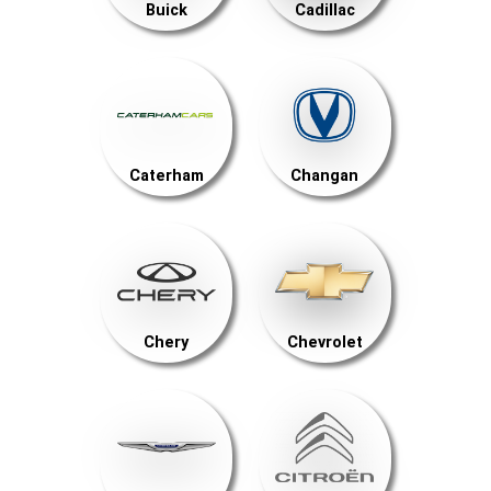
Buick
Cadillac
Caterham
Changan
Chery
Chevrolet