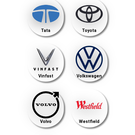
Tata
Toyota
Vinfast
Volkswagen
Volvo
Westfield