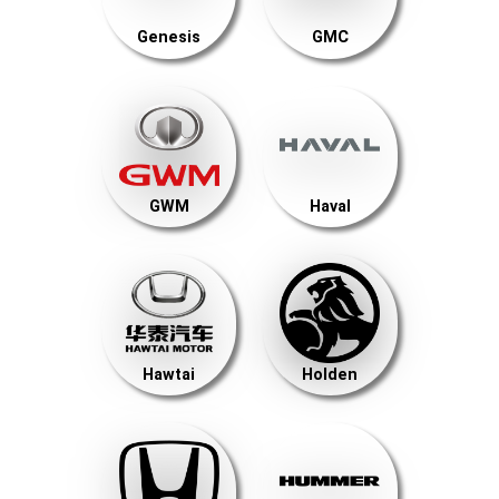
Genesis
GMC
GWM
Haval
Hawtai
Holden