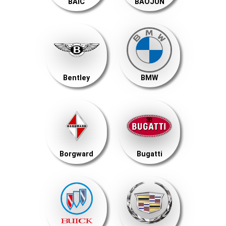
BAIC
BAOJUN
Bentley
BMW
Borgward
Bugatti