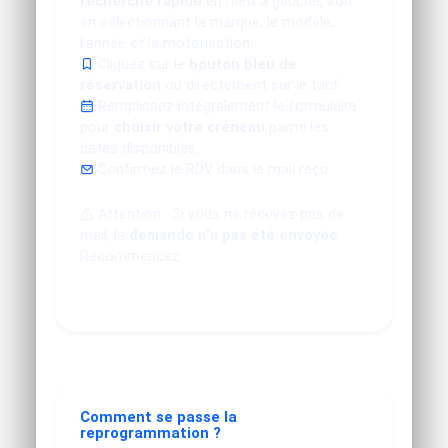
recherche rapide
en haut à gauche, soit
en sélectionnant la marque, le modèle,
l'année et la motorisation.
Cliquez sur le
bouton bleu de
réservation
ou directement sur le tarif.
Remplissez intégralement le formulaire
pour
choisir votre créneau
parmi les
dates disponibles.
Confirmez le RDV dans le mail reçu.
Attention : Si vous ne recevez pas de
mail, la
demande n'a pas été envoyée
.
Recommencez.
Comment se passe la
reprogrammation ?