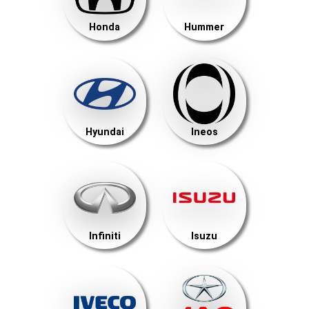
Honda
Hummer
Hyundai
Ineos
Infiniti
Isuzu