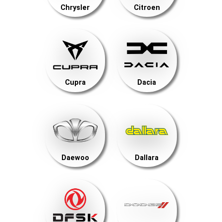
Chrysler
Citroen
Cupra
Dacia
Daewoo
Dallara