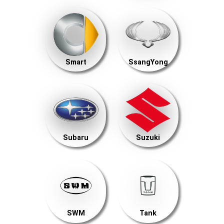
Smart
SsangYong
Subaru
Suzuki
SWM
Tank