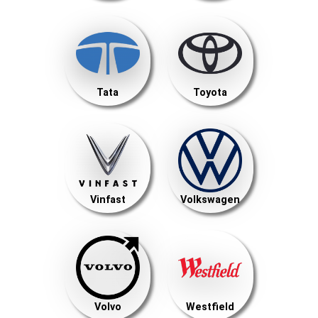
Tata
Toyota
Vinfast
Volkswagen
Volvo
Westfield