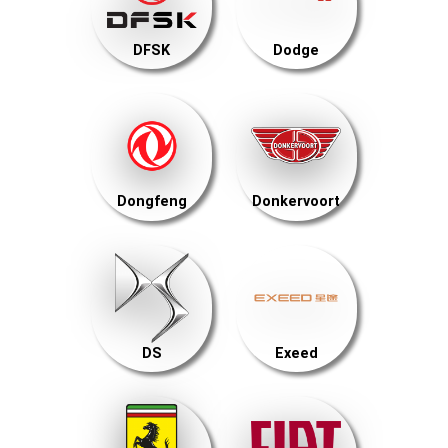
DFSK
Dodge
Dongfeng
Donkervoort
DS
Exeed