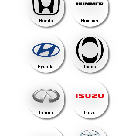
Honda
Hummer
Hyundai
Ineos
Infiniti
Isuzu