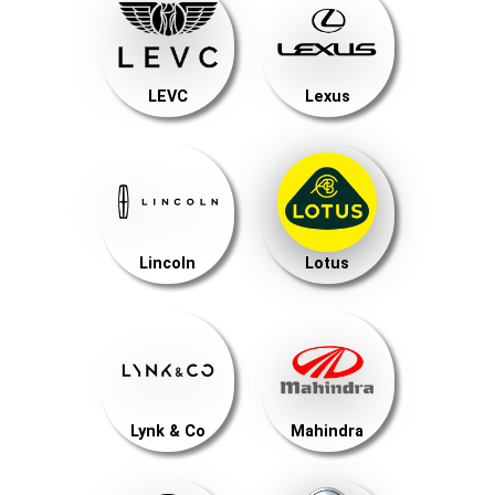
LEVC
Lexus
Lincoln
Lotus
Lynk & Co
Mahindra