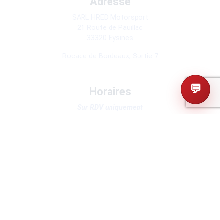
Adresse
SARL HRED Motorsport
21 Route de Pauillac
33320 Eysines
Rocade de Bordeaux, Sortie 7
💬
Horaires
Sur RDV uniquement
Mar-Ven :
9:30 - 12:00 | 14:00 - 16:30
Sam-Dim-Lun :
Fermé
Facilité de paiement