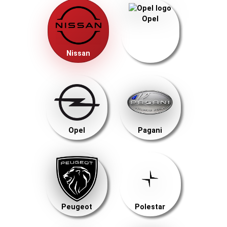
Opel
Nissan
Opel
Pagani
Peugeot
Polestar