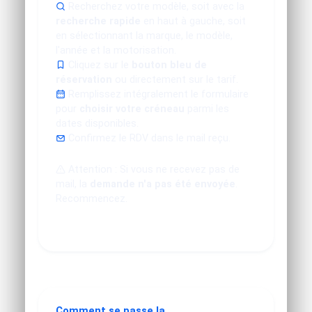
Recherchez votre modèle, soit avec la
recherche rapide
en haut à gauche, soit
en sélectionnant la marque, le modèle,
l'année et la motorisation.
Cliquez sur le
bouton bleu de
réservation
ou directement sur le tarif.
Remplissez intégralement le formulaire
pour
choisir votre créneau
parmi les
dates disponibles.
Confirmez le RDV dans le mail reçu.
Attention : Si vous ne recevez pas de
mail, la
demande n'a pas été envoyée
.
Recommencez.
Comment se passe la