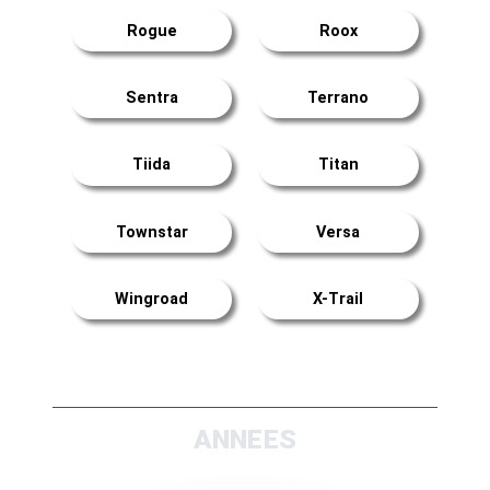
Rogue
Roox
Sentra
Terrano
Tiida
Titan
Townstar
Versa
Wingroad
X-Trail
ANNEES