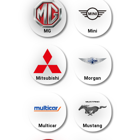
MG
Mini
Mitsubishi
Morgan
Multicar
Mustang