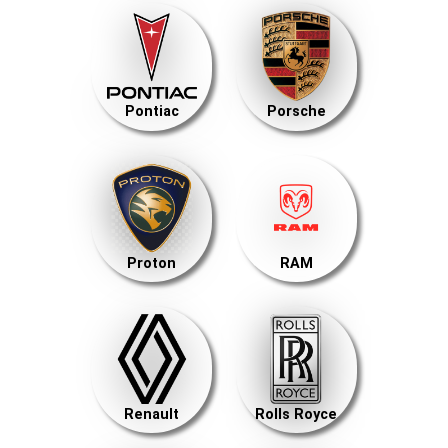
Pontiac
Porsche
Proton
RAM
Renault
Rolls Royce