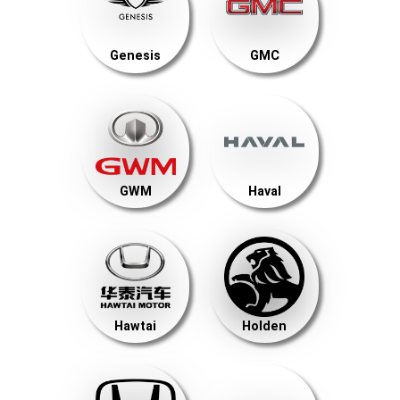
Genesis
GMC
GWM
Haval
Hawtai
Holden