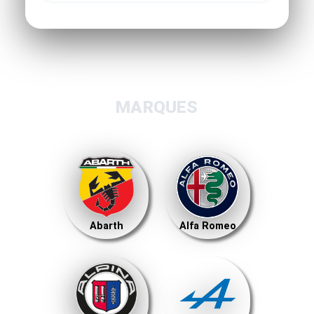
MARQUES
Abarth
Alfa Romeo