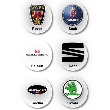
Rover
Saab
Saleen
Seat
Secma
Skoda