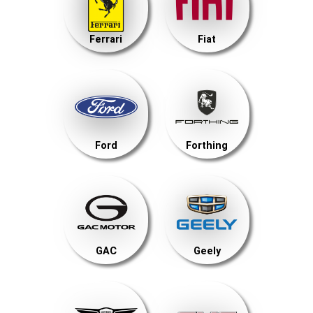
Ferrari
Fiat
Ford
Forthing
GAC
Geely