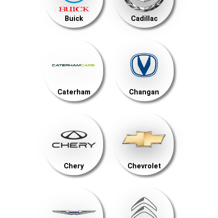
Buick
Cadillac
Caterham
Changan
Chery
Chevrolet