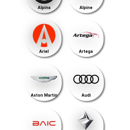
Alpina
Alpine
Ariel
Artega
Aston Martin
Audi