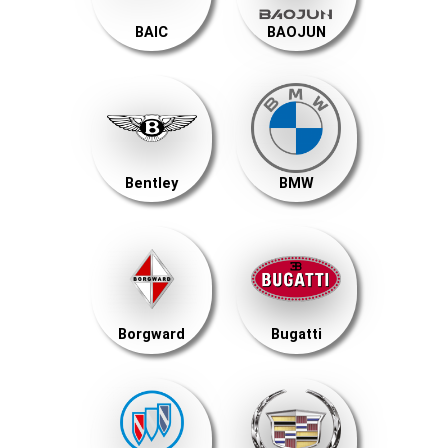
BAIC
BAOJUN
Bentley
BMW
Borgward
Bugatti