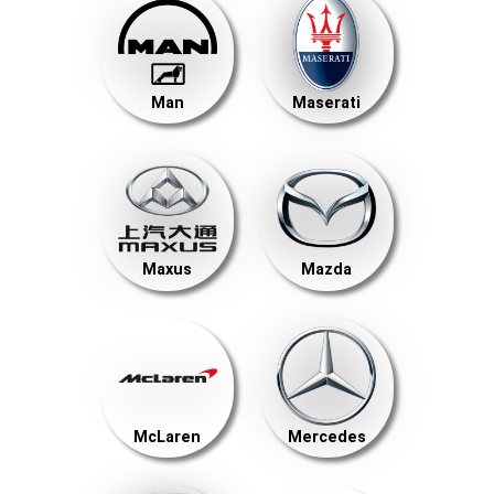
Man
Maserati
Maxus
Mazda
McLaren
Mercedes