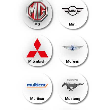
MG
Mini
Mitsubishi
Morgan
Multicar
Mustang