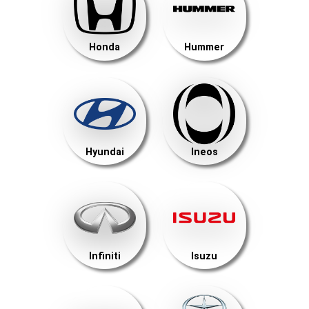
Honda
Hummer
Hyundai
Ineos
Infiniti
Isuzu