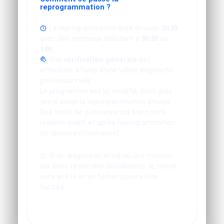
reprogrammation ?
La reprogrammation dure environ
2h30
,
avec des créneaux débutant à
9h30
ou
14h
.
Une
vérification générale
est
effectuée à l'aide d'une valise diagnostic
professionnelle.
Le programme est lu, modifié, écrit, puis
testé selon la reprogrammation choisie.
Des tests de puissance sur banc sont
réalisés avant et après reprogrammation
(si option performance).
Si un diagnostic initial ou une mesure
sur banc révèle des défaillances, le travail
sera arrêté et un forfait pourra être
facturé.