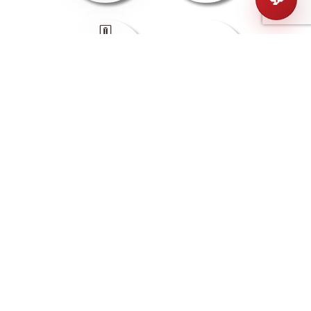
Wey
Zinoro
MODELES
BRZ
Forester
Impreza
Legacy