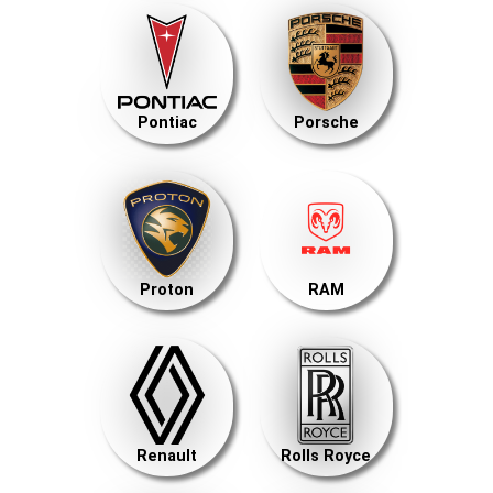
Pontiac
Porsche
Proton
RAM
Renault
Rolls Royce