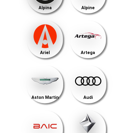
Alpina
Alpine
Ariel
Artega
Aston Martin
Audi