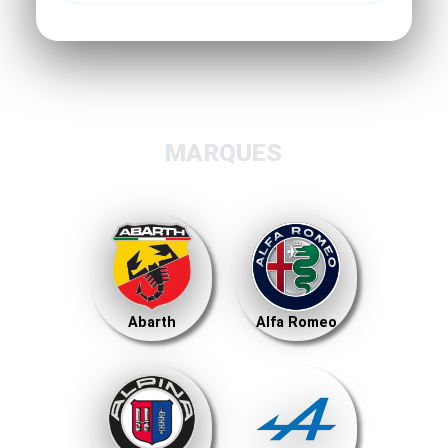
MARQUES
Abarth
Alfa Romeo