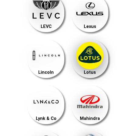
LEVC
Lexus
Lincoln
Lotus
Lynk & Co
Mahindra