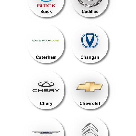
Buick
Cadillac
Caterham
Changan
Chery
Chevrolet