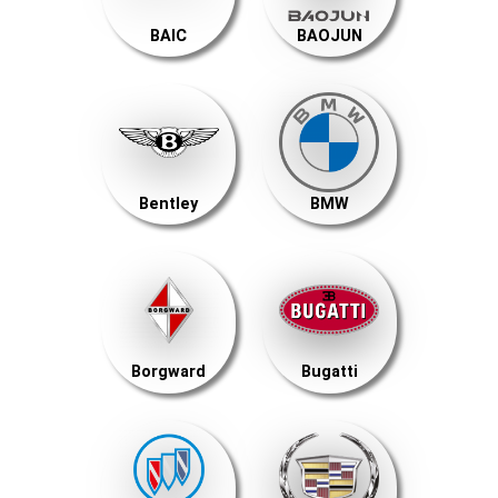
BAIC
BAOJUN
Bentley
BMW
Borgward
Bugatti