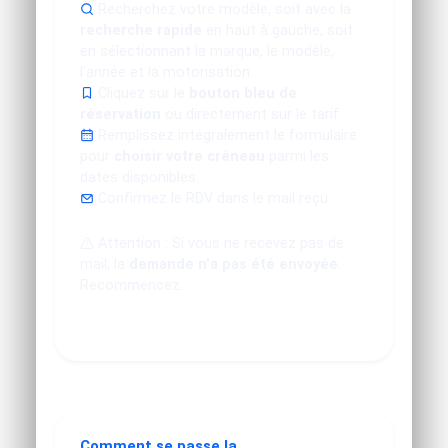
Recherchez votre modèle, soit avec la
recherche rapide
en haut à gauche, soit
en sélectionnant la marque, le modèle,
l'année et la motorisation.
Cliquez sur le
bouton bleu de
réservation
ou directement sur le tarif.
Remplissez intégralement le formulaire
pour
choisir votre créneau
parmi les
dates disponibles.
Confirmez le RDV dans le mail reçu.
Attention : Si vous ne recevez pas de
mail, la
demande n'a pas été envoyée
.
Recommencez.
Comment se passe la