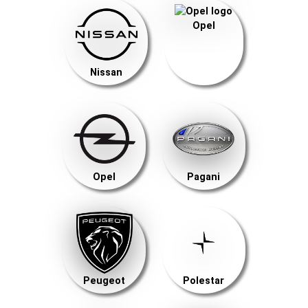
Opel
Nissan
Opel
Pagani
Peugeot
Polestar