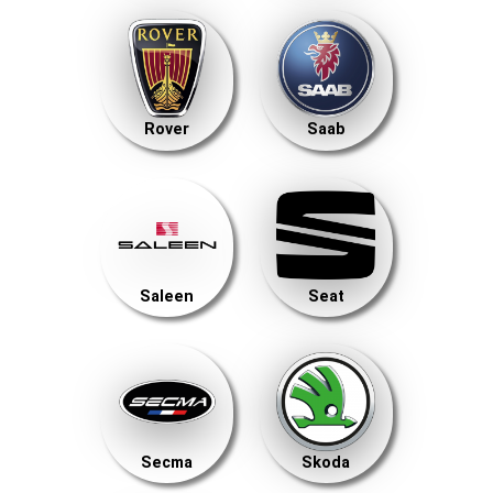
Rover
Saab
Saleen
Seat
Secma
Skoda