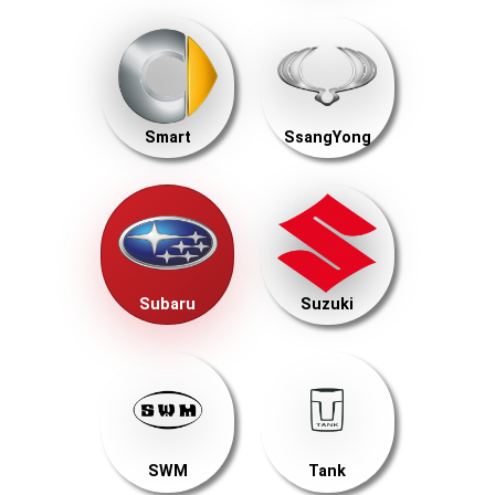
Smart
SsangYong
Subaru
Suzuki
SWM
Tank