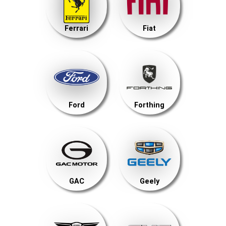
Ferrari
Fiat
Ford
Forthing
GAC
Geely