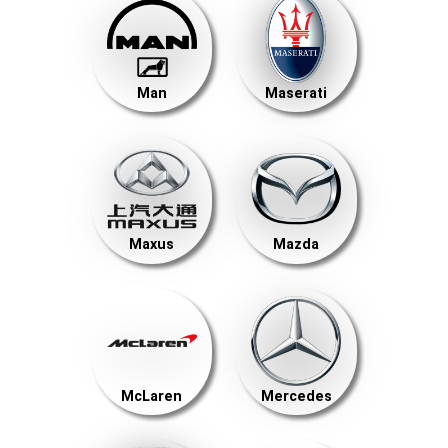
Man
Maserati
Maxus
Mazda
McLaren
Mercedes