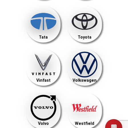
Tata
Toyota
Vinfast
Volkswagen
Volvo
Westfield
💬