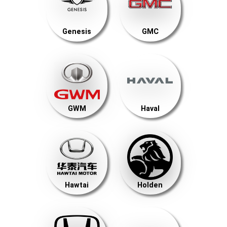
Genesis
GMC
GWM
Haval
Hawtai
Holden