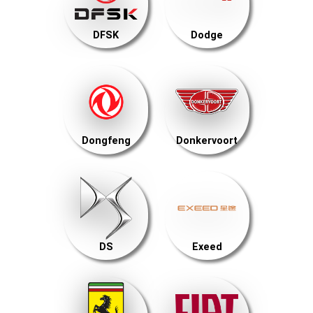
DFSK
Dodge
Dongfeng
Donkervoort
DS
Exeed