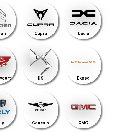
oen
Cupra
Dacia
voort
DS
Exeed
ly
Genesis
GMC