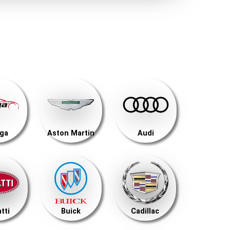
ega
Aston Martin
Audi
tti
Buick
Cadillac