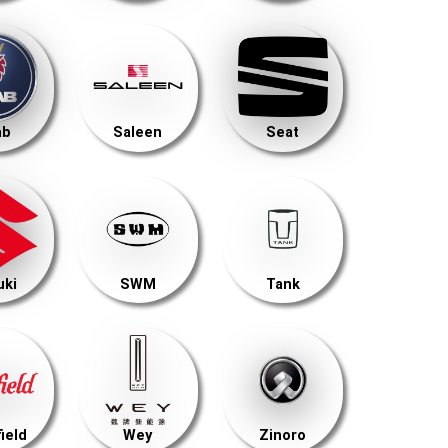
ab
Saleen
Seat
uki
SWM
Tank
ield
Wey
Zinoro