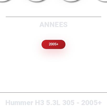
ANNEES
2005+
Hummer H3 5.3L 305 - 2005+