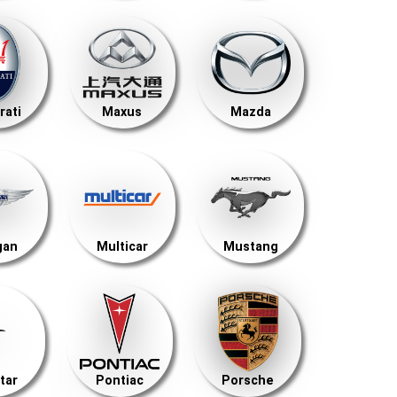
rati
Maxus
Mazda
gan
Multicar
Mustang
tar
Pontiac
Porsche