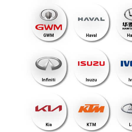
GWM
Haval
Ha
Infiniti
Isuzu
I
Kia
KTM
L