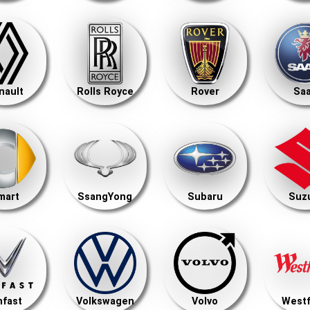
nault
Rolls Royce
Rover
Sa
mart
SsangYong
Subaru
Suz
nfast
Volkswagen
Volvo
Westf