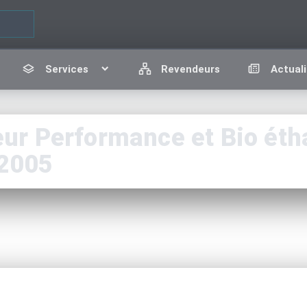
Services
Revendeurs
Actuali
r Performance et Bio étha
2005