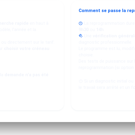
Comment se passe la re
herche rapide
en haut à
La reprogrammation dure
dèle, l'année et la
9h30
ou
14h
.
Une
vérification général
ou directement sur le tarif.
diagnostic professionnelle.
ur
choisir votre créneau
Le programme est lu, modifié
choisie.
Des tests de puissance sur 
reprogrammation (si option
 la
demande n'a pas été
Si un diagnostic initial o
le travail sera arrêté et un f