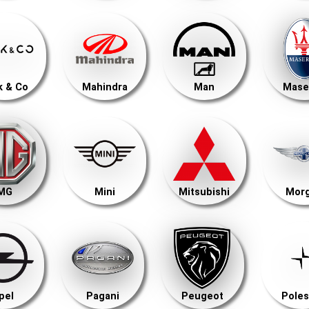
k & Co
Mahindra
Man
Mase
MG
Mini
Mitsubishi
Mor
pel
Pagani
Peugeot
Poles