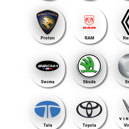
Proton
RAM
Re
Secma
Skoda
S
Tata
Toyota
Vi