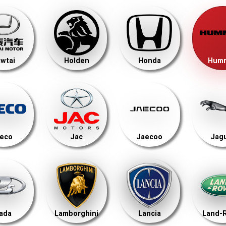
wtai
Holden
Honda
Hum
veco
Jac
Jaecoo
Jag
ada
Lamborghini
Lancia
Land-