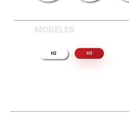
MODELES
H3
H2