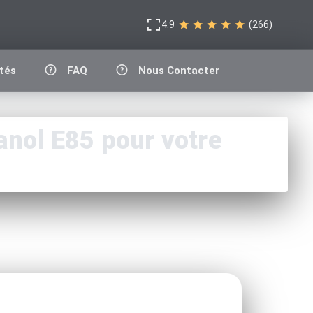
4.9
(266)
tés
FAQ
Nous Contacter
nol E85 pour votre