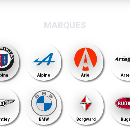
MARQUES
pina
Alpine
Ariel
Art
ntley
BMW
Borgward
Buga