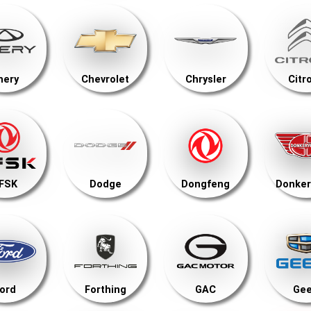
hery
Chevrolet
Chrysler
Citr
FSK
Dodge
Dongfeng
Donker
ord
Forthing
GAC
Gee