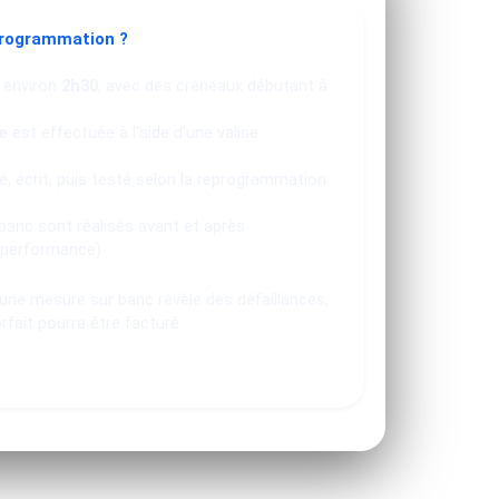
programmation ?
 environ
2h30
, avec des créneaux débutant à
e
est effectuée à l'aide d'une valise
, écrit, puis testé selon la reprogrammation
banc sont réalisés avant et après
 performance).
u une mesure sur banc révèle des défaillances,
orfait pourra être facturé.