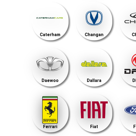
Caterham
Changan
C
Daewoo
Dallara
D
Ferrari
Fiat
F