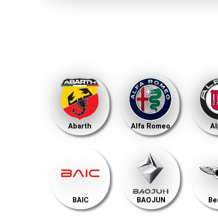
Abarth
Alfa Romeo
Al
BAIC
BAOJUN
Be