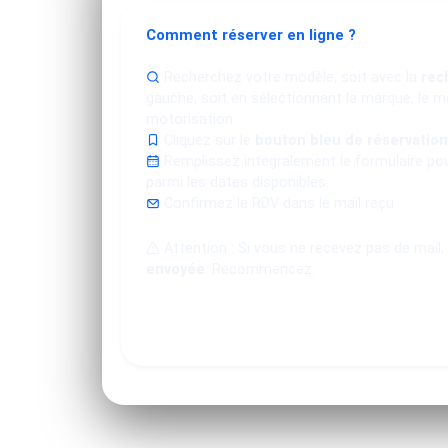
Comment réserver en ligne ?
Recherchez votre modèle, soit avec la
rec
gauche, soit en sélectionnant la marque, le mo
motorisation.
Cliquez sur le
bouton bleu de réservation
Remplissez intégralement le formulaire po
parmi les dates disponibles.
Confirmez le RDV dans le mail reçu.
Attention : Si vous ne recevez pas de mail,
envoyée
. Recommencez.