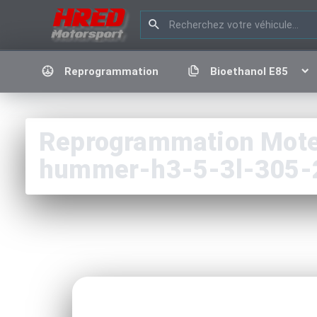
Reprogrammation
Bioethanol E85
Reprogrammation Moteu
hummer-h3-5-3l-305-