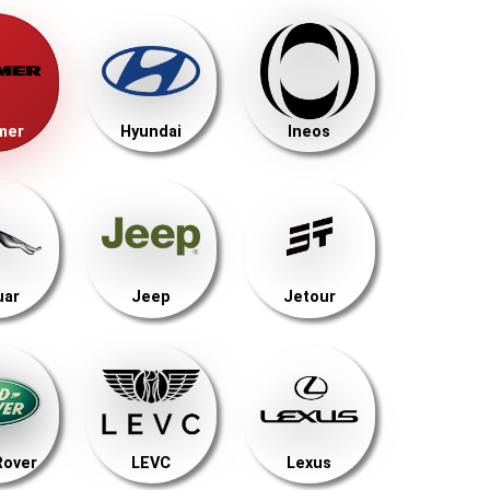
mer
Hyundai
Ineos
uar
Jeep
Jetour
Rover
LEVC
Lexus