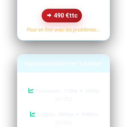
490
€ttc
Pour en finir avec les problèmes...
Reprogrammation Perf + Adblue*
Puissance : 170hp
200hp
(+17%)
Couple : 380Nm
440Nm
(+15%)