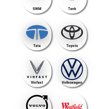
SWM
Tank
Tata
Toyota
Vinfast
Volkswagen