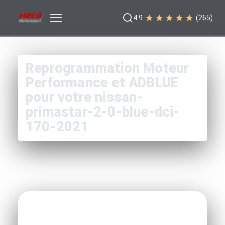
4.9
(265)
Reprogrammation Moteur
Performance et ADBLUE
pour votre nissan-
primastar-2-0-blue-dci-
170-2021