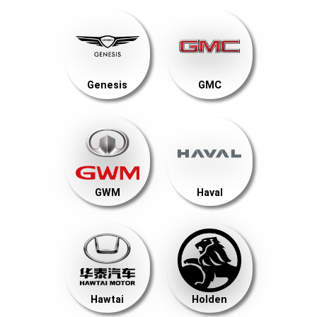
Genesis
GMC
GWM
Haval
Hawtai
Holden