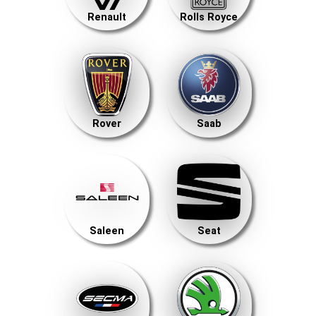
Renault
Rolls Royce
Rover
Saab
Saleen
Seat