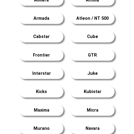
Almera
Altima
Armada
Atleon / NT 500
Cabstar
Cube
Frontier
GTR
Interstar
Juke
Kicks
Kubistar
Maxima
Micra
Murano
Navara