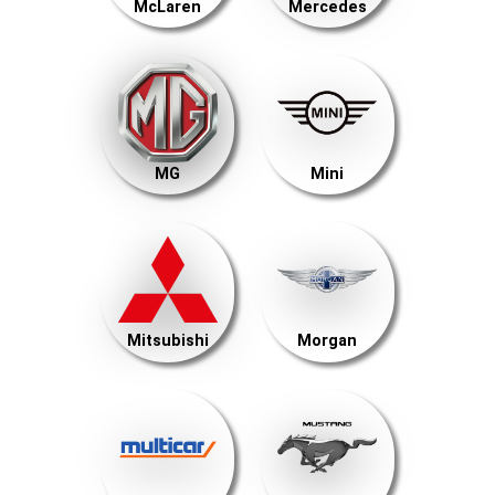
McLaren
Mercedes
MG
Mini
Mitsubishi
Morgan