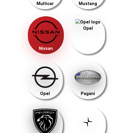
Multicar
Mustang
Opel
Nissan
Opel
Pagani