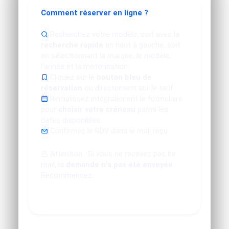
Comment réserver en ligne ?
Recherchez votre modèle, soit avec la
recherche rapide
en haut à gauche, soit
en sélectionnant la marque, le modèle,
l'année et la motorisation.
Cliquez sur le
bouton bleu de
réservation
ou directement sur le tarif.
Remplissez intégralement le formulaire
pour
choisir votre créneau
parmi les
dates disponibles.
Confirmez le RDV dans le mail reçu.
Attention : Si vous ne recevez pas de
mail, la
demande n'a pas été envoyée
.
Recommencez.