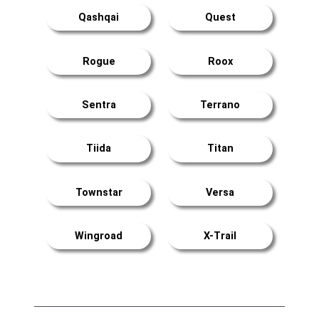
Qashqai
Quest
Rogue
Roox
Sentra
Terrano
Tiida
Titan
Townstar
Versa
Wingroad
X-Trail