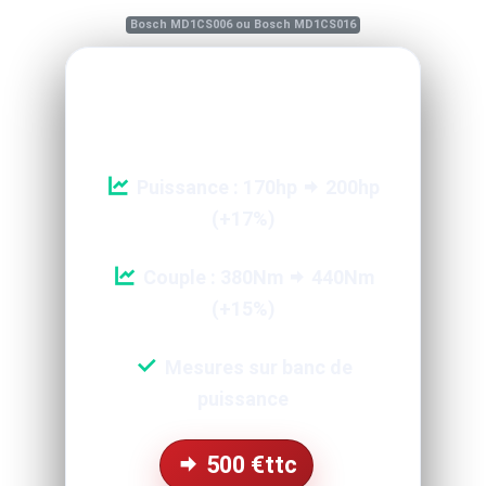
Bosch MD1CS006 ou Bosch MD1CS016
Reprogrammation Performance
Puissance : 170hp
200hp
(+17%)
Couple : 380Nm
440Nm
(+15%)
Mesures sur banc de
puissance
500
€ttc