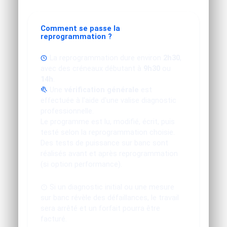
Comment se passe la
reprogrammation ?
La reprogrammation dure environ
2h30
,
avec des créneaux débutant à
9h30
ou
14h
.
Une
vérification générale
est
effectuée à l'aide d'une valise diagnostic
professionnelle.
Le programme est lu, modifié, écrit, puis
testé selon la reprogrammation choisie.
Des tests de puissance sur banc sont
réalisés avant et après reprogrammation
(si option performance).
Si un diagnostic initial ou une mesure
sur banc révèle des défaillances, le travail
sera arrêté et un forfait pourra être
facturé.