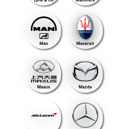
Lynk & Co
Mahindra
Man
Maserati
Maxus
Mazda