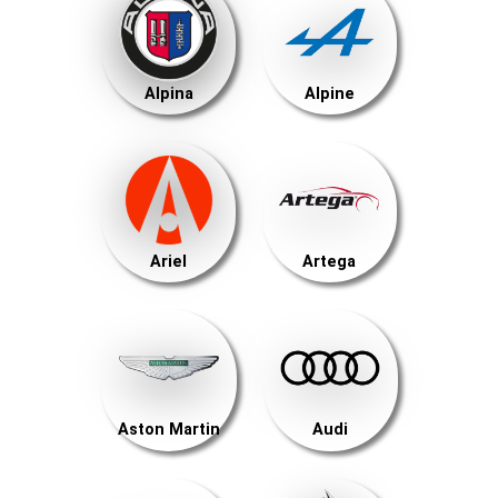
Alpina
Alpine
Ariel
Artega
Aston Martin
Audi