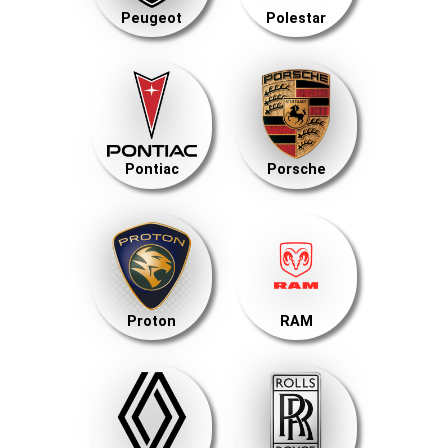
Peugeot
Polestar
Pontiac
Porsche
Proton
RAM