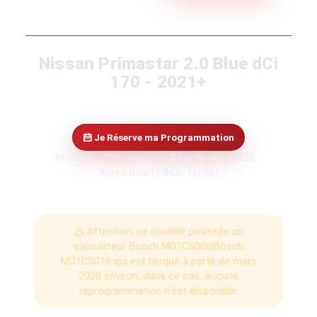
Nissan Primastar 2.0 Blue dCi
170 - 2021+
Je Réserve ma Programmation
Prochain RDV : mercredi 2 septembre 2026 -
Apres-midi (14h00-16h30)
Attention, ce modèle possède un
calculateur Bosch MD1CS006|Bosch
MD1CS016 qui est bloqué à partir de mars
2020 environ, dans ce cas, aucune
reprogrammation n'est disponible.