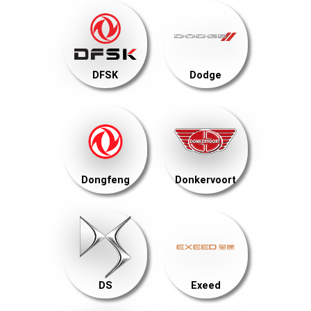
DFSK
Dodge
Dongfeng
Donkervoort
DS
Exeed