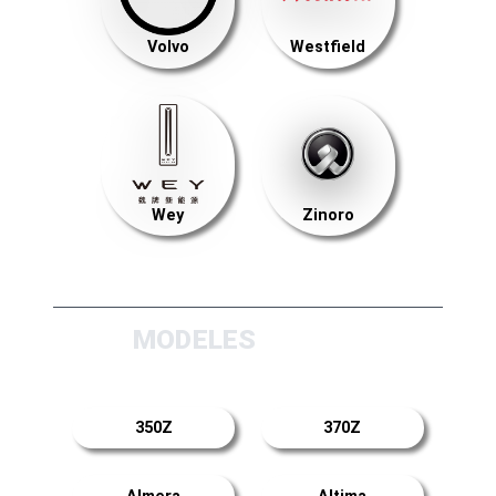
Volvo
Westfield
Wey
Zinoro
MODELES
350Z
370Z