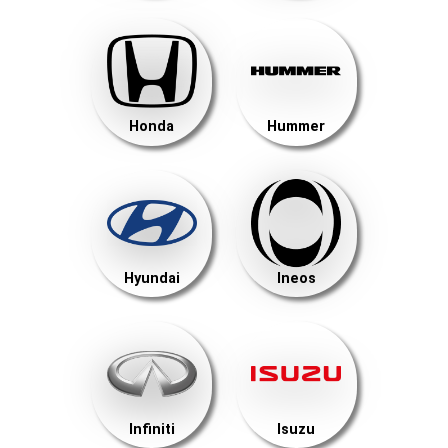
Honda
Hummer
Hyundai
Ineos
Infiniti
Isuzu