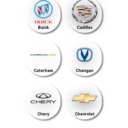
Buick
Cadillac
Caterham
Changan
Chery
Chevrolet