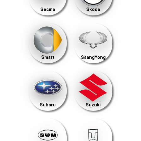
Secma
Skoda
Smart
SsangYong
Subaru
Suzuki