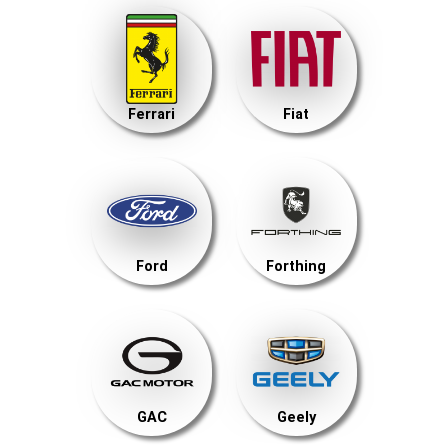
Ferrari
Fiat
Ford
Forthing
GAC
Geely