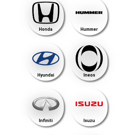
Honda
Hummer
Hyundai
Ineos
Infiniti
Isuzu