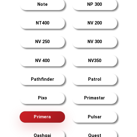
Note
NP 300
NT400
NV 200
NV 250
NV 300
NV 400
NV350
Pathfinder
Patrol
Pixo
Primastar
Primera
Pulsar
Qashqai
Quest