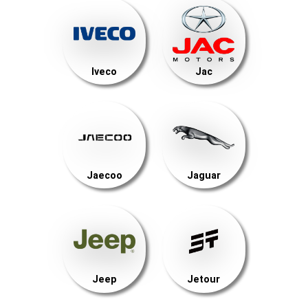
Iveco
Jac
Jaecoo
Jaguar
Jeep
Jetour