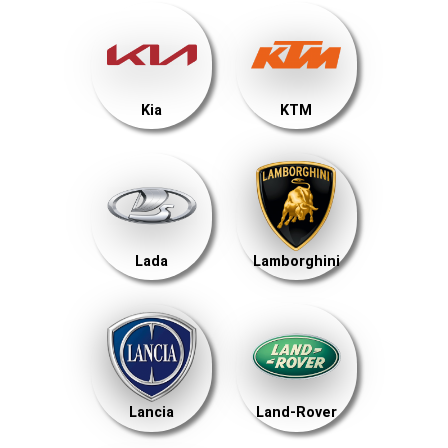
Kia
KTM
Lada
Lamborghini
Lancia
Land-Rover