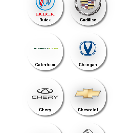
Buick
Cadillac
Caterham
Changan
Chery
Chevrolet