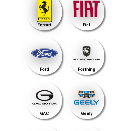
Ferrari
Fiat
Ford
Forthing
GAC
Geely