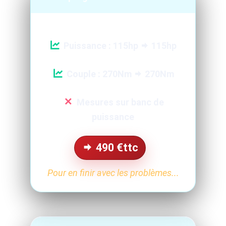
Puissance : 115hp
115hp
Couple : 270Nm
270Nm
Mesures sur banc de
puissance
490
€ttc
Pour en finir avec les problèmes...