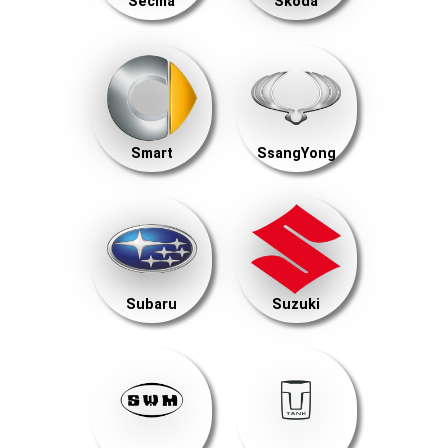
Secma
Skoda
Smart
SsangYong
Subaru
Suzuki