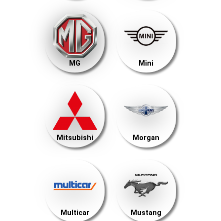
MG
Mini
Mitsubishi
Morgan
Multicar
Mustang