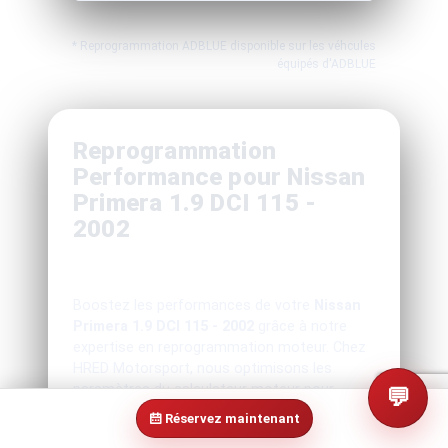
* Reprogrammation ADBLUE disponible sur les véhcules
équipés d'ADBLUE
Reprogrammation
Performance pour Nissan
Primera 1.9 DCI 115 -
2002
Boostez les performances de votre
Nissan
Primera 1.9 DCI 115 - 2002
grâce à notre
expertise en reprogrammation moteur. Chez
HRED Motorsport, nous optimisons les
paramètres du calculateur moteur pour
💬
libérer tout le potentiel de votre véhicule,
Réservez maintenant
tout en assurant une conduite fluide et