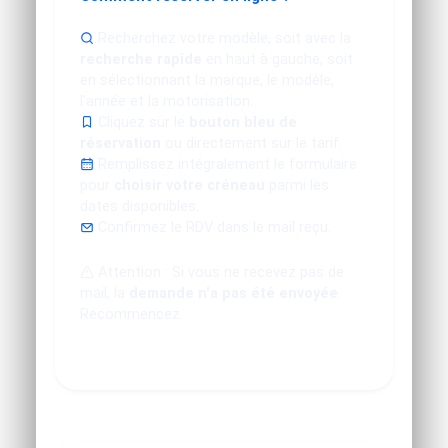
Recherchez votre modèle, soit avec la
recherche rapide
en haut à gauche, soit
en sélectionnant la marque, le modèle,
l'année et la motorisation.
Cliquez sur le
bouton bleu de
réservation
ou directement sur le tarif.
Remplissez intégralement le formulaire
pour
choisir votre créneau
parmi les
dates disponibles.
Confirmez le RDV dans le mail reçu.
Attention : Si vous ne recevez pas de
mail, la
demande n'a pas été envoyée
.
Recommencez.