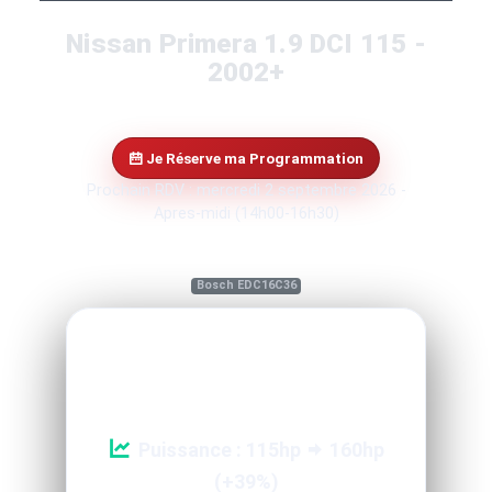
Nissan Primera 1.9 DCI 115 -
2002+
Je Réserve ma Programmation
Prochain RDV : mercredi 2 septembre 2026 -
Apres-midi (14h00-16h30)
Bosch EDC16C36
Reprogrammation Performance
Puissance : 115hp
160hp
(+39%)