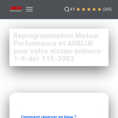
4.9
(265)
Reprogrammation Moteur
Performance et ADBLUE
pour votre nissan-primera-
1-9-dci-115-2002
Comment réserver en ligne ?