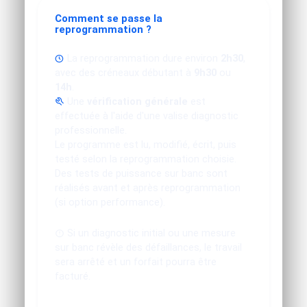
Comment se passe la
reprogrammation ?
La reprogrammation dure environ
2h30
,
avec des créneaux débutant à
9h30
ou
14h
.
Une
vérification générale
est
effectuée à l'aide d'une valise diagnostic
professionnelle.
Le programme est lu, modifié, écrit, puis
testé selon la reprogrammation choisie.
Des tests de puissance sur banc sont
réalisés avant et après reprogrammation
(si option performance).
Si un diagnostic initial ou une mesure
sur banc révèle des défaillances, le travail
sera arrêté et un forfait pourra être
facturé.