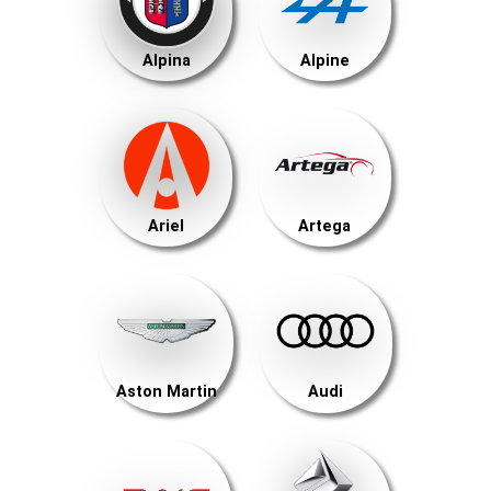
Alpina
Alpine
Ariel
Artega
Aston Martin
Audi