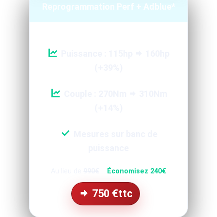
Reprogrammation Perf + Adblue*
Puissance : 115hp
160hp
(+39%)
Couple : 270Nm
310Nm
(+14%)
Mesures sur banc de
puissance
Au lieu de
990€
Économisez 240€
750
€ttc