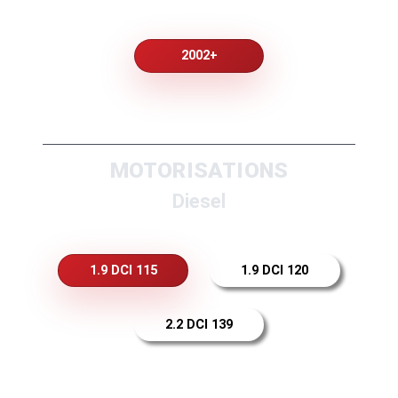
2002+
MOTORISATIONS
Diesel
1.9 DCI 115
1.9 DCI 120
2.2 DCI 139