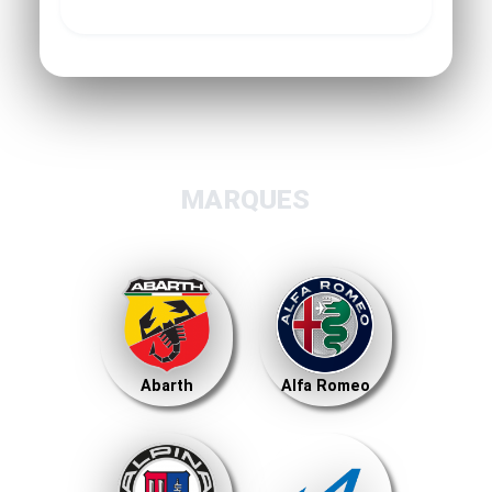
MARQUES
Abarth
Alfa Romeo