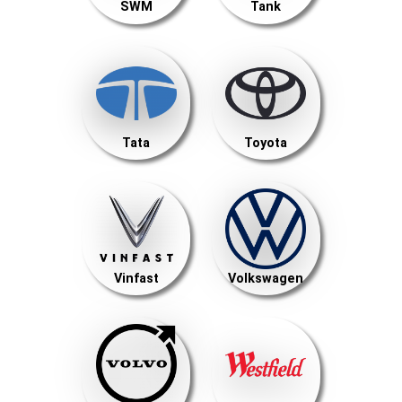
SWM
Tank
Tata
Toyota
Vinfast
Volkswagen