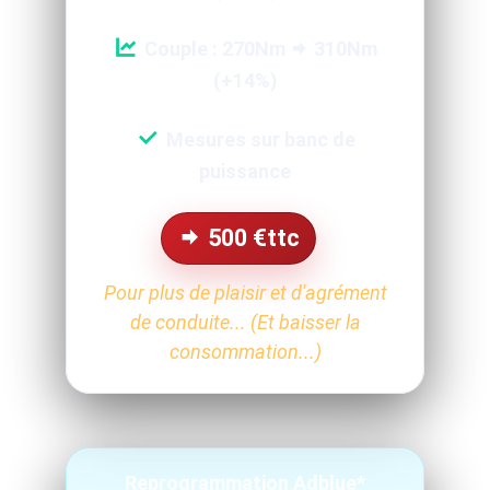
Couple : 270Nm
310Nm
(+14%)
Mesures sur banc de
puissance
500
€ttc
Pour plus de plaisir et d'agrément
de conduite... (Et baisser la
consommation...)
Reprogrammation Adblue*