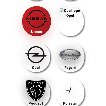
Opel
Nissan
Opel
Pagani
Peugeot
Polestar