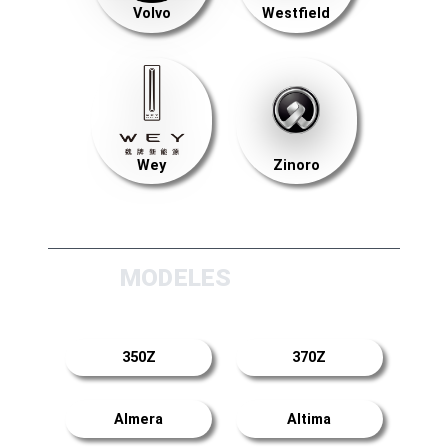
Volvo
Westfield
Wey
Zinoro
MODELES
350Z
370Z
Almera
Altima