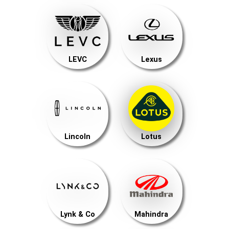
LEVC
Lexus
Lincoln
Lotus
Lynk & Co
Mahindra