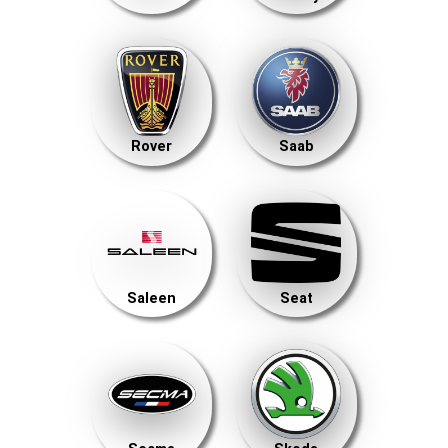
Rover
Saab
Saleen
Seat