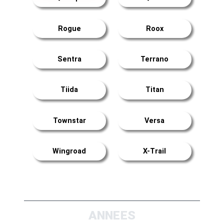
Rogue
Roox
Sentra
Terrano
Tiida
Titan
Townstar
Versa
Wingroad
X-Trail
ANNEES