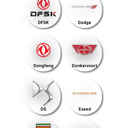
DFSK
Dodge
Dongfeng
Donkervoort
DS
Exeed