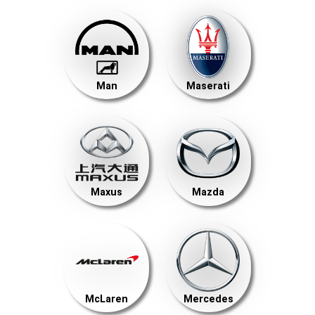
Man
Maserati
Maxus
Mazda
McLaren
Mercedes