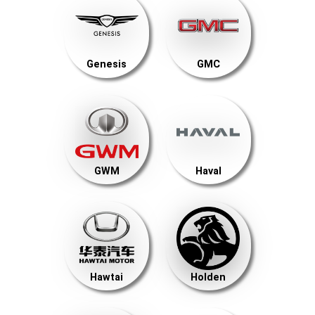
Genesis
GMC
GWM
Haval
Hawtai
Holden