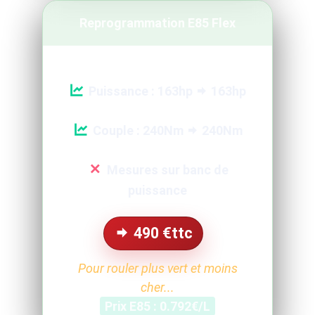
Reprogrammation E85 Flex
Puissance : 163hp
163hp
Couple : 240Nm
240Nm
Mesures sur banc de
puissance
490
€ttc
Pour rouler plus vert et moins
cher...
Prix E85 : 0.792€/L