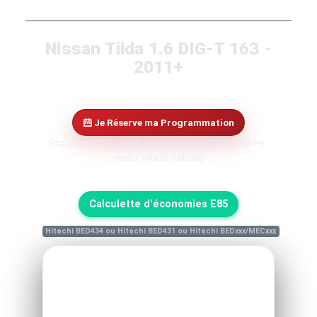
Nissan Tiida 1.6 DIG-T 163 -
2011+
Je Réserve ma Programmation
Prochain RDV : jeudi 3 septembre 2026 - Apres-
midi (14h00-16h30)
Calculette d'économies E85
Hitachi BED434 ou Hitachi BED431 ou Hitachi BEDxxx/MECxxx
Reprogrammation Performance