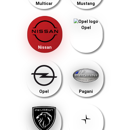
Multicar
Mustang
Opel
Nissan
Opel
Pagani