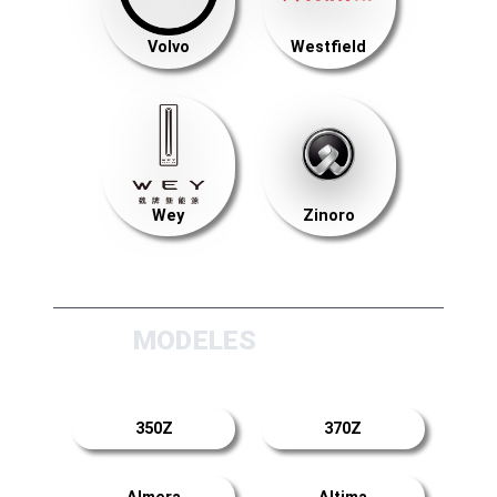
Volvo
Westfield
Wey
Zinoro
MODELES
350Z
370Z