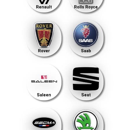
Renault
Rolls Royce
Rover
Saab
Saleen
Seat