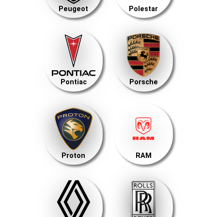
Peugeot
Polestar
Pontiac
Porsche
Proton
RAM