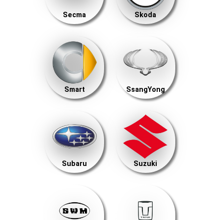
Secma
Skoda
Smart
SsangYong
Subaru
Suzuki