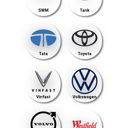
SWM
Tank
Tata
Toyota
Vinfast
Volkswagen