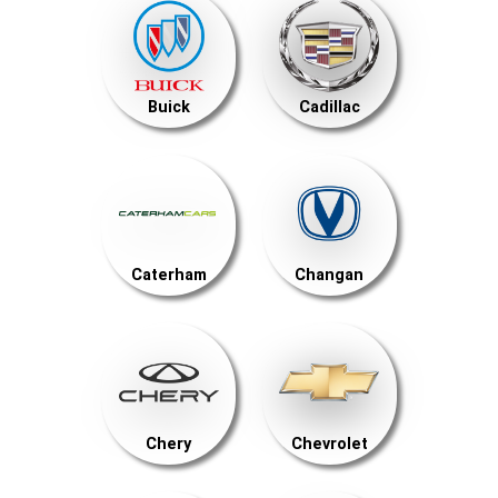
Buick
Cadillac
Caterham
Changan
Chery
Chevrolet