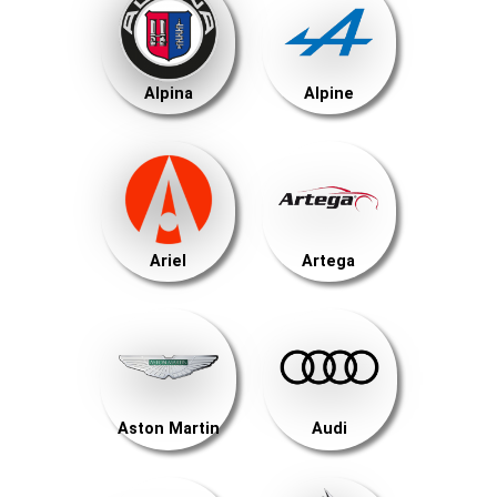
Alpina
Alpine
Ariel
Artega
Aston Martin
Audi