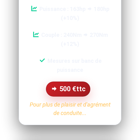
Puissance : 163hp
180hp
(+10%)
Couple : 240Nm
270Nm
(+12%)
Mesures sur banc de
puissance
500
€ttc
Pour plus de plaisir et d'agrément
de conduite...