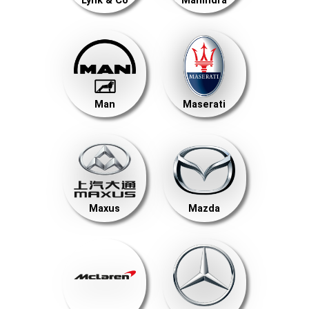
Lynk & Co
Mahindra
Man
Maserati
Maxus
Mazda