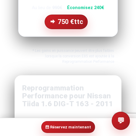
Au lieu de
990€
Économisez 240€
750
€ttc
* Les gains en puissance peuvent être plus faibles
lorsque la conversion E85 est ajoutée à la
Reprogrammation Performance
Reprogrammation
Performance pour Nissan
Tiida 1.6 DIG-T 163 - 2011
💬
Boostez les performances de votre
Nissan
Réservez maintenant
Tiida 1.6 DIG-T 163 - 2011
grâce à notre