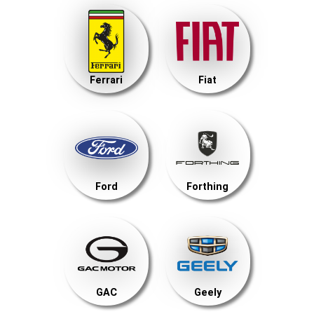
Ferrari
Fiat
Ford
Forthing
GAC
Geely