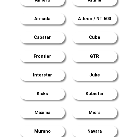
Almera
Altima
Armada
Atleon / NT 500
Cabstar
Cube
Frontier
GTR
Interstar
Juke
Kicks
Kubistar
Maxima
Micra
Murano
Navara