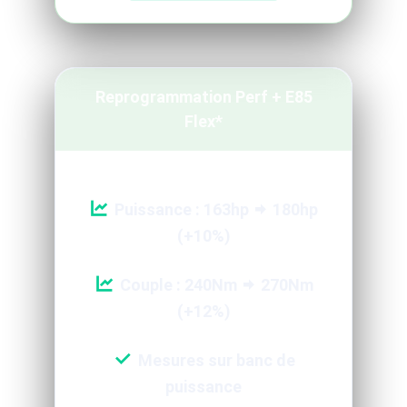
Reprogrammation Perf + E85
Flex*
Puissance : 163hp
180hp
(+10%)
Couple : 240Nm
270Nm
(+12%)
Mesures sur banc de
puissance