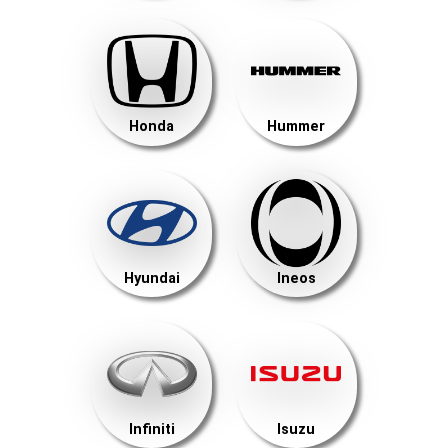
Honda
Hummer
Hyundai
Ineos
Infiniti
Isuzu