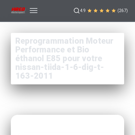
4.9
(267)
Reprogrammation Moteur
Performance et Bio
éthanol E85 pour votre
nissan-tiida-1-6-dig-t-
163-2011