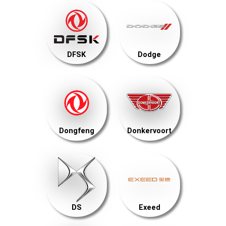
DFSK
Dodge
Dongfeng
Donkervoort
DS
Exeed