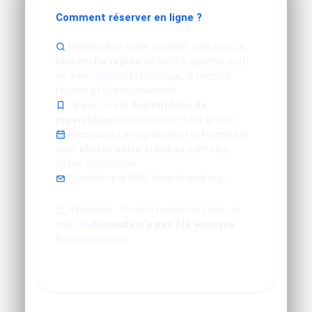
Comment réserver en ligne ?
Recherchez votre modèle, soit avec la
recherche rapide
en haut à gauche, soit
en sélectionnant la marque, le modèle,
l'année et la motorisation.
Cliquez sur le
bouton bleu de
réservation
ou directement sur le tarif.
Remplissez intégralement le formulaire
pour
choisir votre créneau
parmi les
dates disponibles.
Confirmez le RDV dans le mail reçu.
Attention : Si vous ne recevez pas de
mail, la
demande n'a pas été envoyée
.
Recommencez.