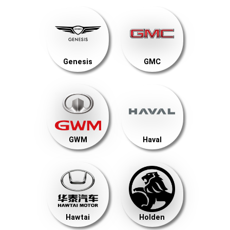
Genesis
GMC
GWM
Haval
Hawtai
Holden