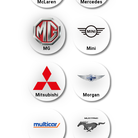
McLaren
Mercedes
MG
Mini
Mitsubishi
Morgan