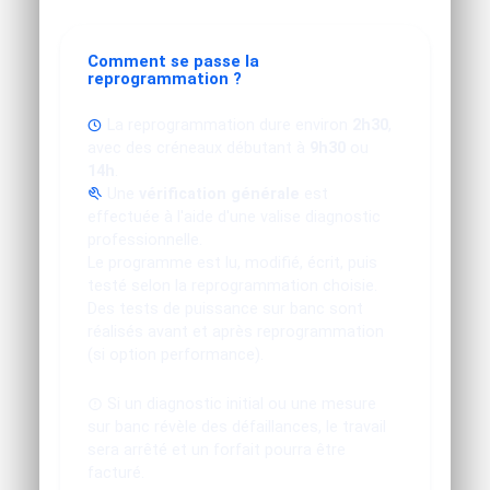
Comment se passe la
reprogrammation ?
La reprogrammation dure environ
2h30
,
avec des créneaux débutant à
9h30
ou
14h
.
Une
vérification générale
est
effectuée à l'aide d'une valise diagnostic
professionnelle.
Le programme est lu, modifié, écrit, puis
testé selon la reprogrammation choisie.
Des tests de puissance sur banc sont
réalisés avant et après reprogrammation
(si option performance).
Si un diagnostic initial ou une mesure
sur banc révèle des défaillances, le travail
sera arrêté et un forfait pourra être
facturé.