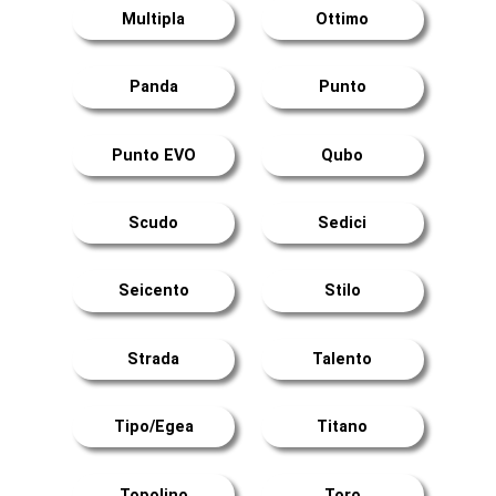
Multipla
Ottimo
Panda
Punto
Punto EVO
Qubo
Scudo
Sedici
Seicento
Stilo
Strada
Talento
Tipo/Egea
Titano
Topolino
Toro