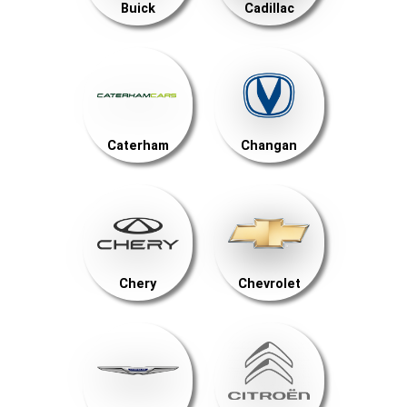
Buick
Cadillac
Caterham
Changan
Chery
Chevrolet