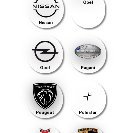
Opel
Nissan
Opel
Pagani
Peugeot
Polestar