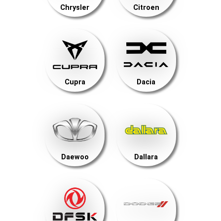
Chrysler
Citroen
Cupra
Dacia
Daewoo
Dallara