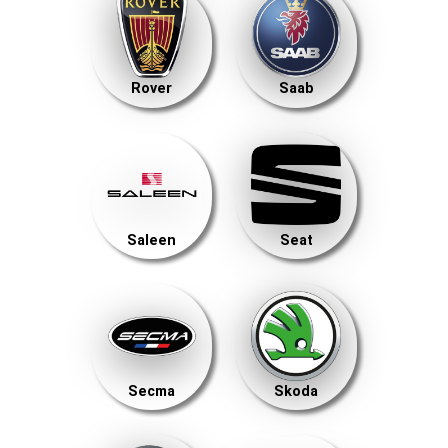
Rover
Saab
Saleen
Seat
Secma
Skoda