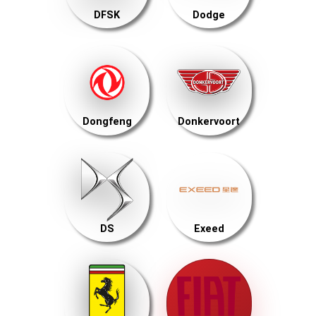
DFSK
Dodge
Dongfeng
Donkervoort
DS
Exeed