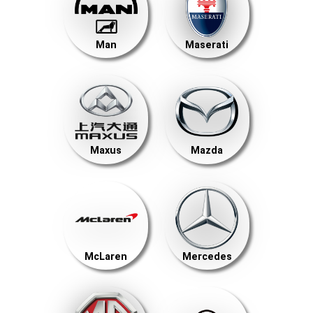
Man
Maserati
Maxus
Mazda
McLaren
Mercedes