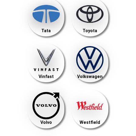
Tata
Toyota
Vinfast
Volkswagen
Volvo
Westfield