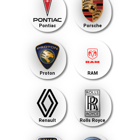
Pontiac
Porsche
Proton
RAM
Renault
Rolls Royce