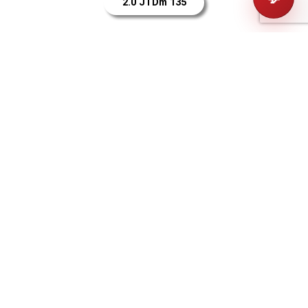
2.0 JTDm 135
Essence
1.4 16v 95
1.4 T-Jet EU5
120
1.4 T-Jet EU6
120
Adresse