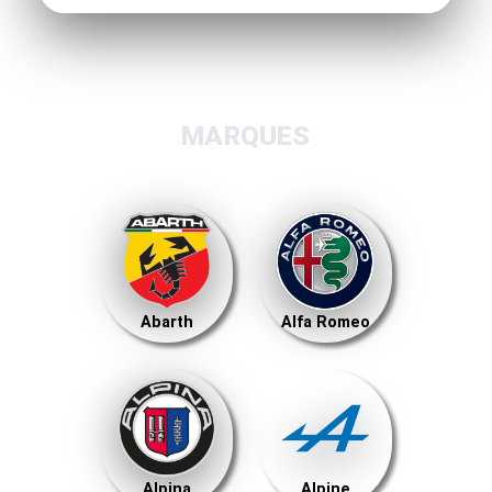
MARQUES
Abarth
Alfa Romeo
Alpina
Alpine