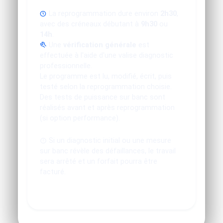
La reprogrammation dure environ
2h30
,
avec des créneaux débutant à
9h30
ou
14h
.
Une
vérification générale
est
effectuée à l'aide d'une valise diagnostic
professionnelle.
Le programme est lu, modifié, écrit, puis
testé selon la reprogrammation choisie.
Des tests de puissance sur banc sont
réalisés avant et après reprogrammation
(si option performance).
Si un diagnostic initial ou une mesure
sur banc révèle des défaillances, le travail
sera arrêté et un forfait pourra être
facturé.