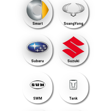
Smart
SsangYong
Subaru
Suzuki
SWM
Tank