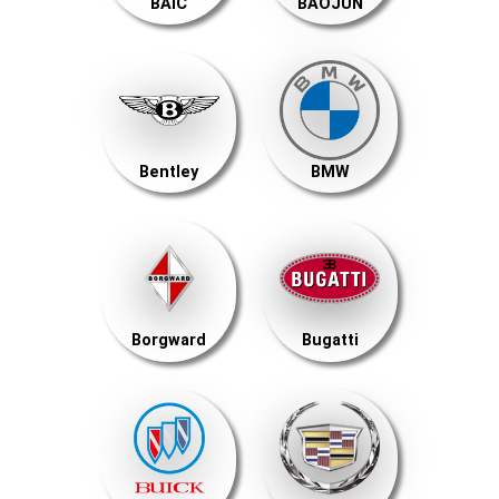
BAIC
BAOJUN
Bentley
BMW
Borgward
Bugatti