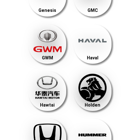
Genesis
GMC
GWM
Haval
Hawtai
Holden