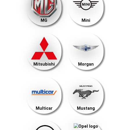
MG
Mini
Mitsubishi
Morgan
Multicar
Mustang