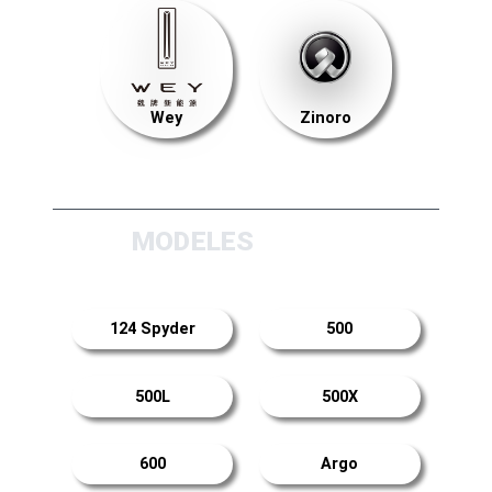
Wey
Zinoro
MODELES
124 Spyder
500
500L
500X
600
Argo