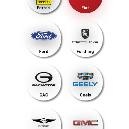
Ferrari
Fiat
Ford
Forthing
GAC
Geely