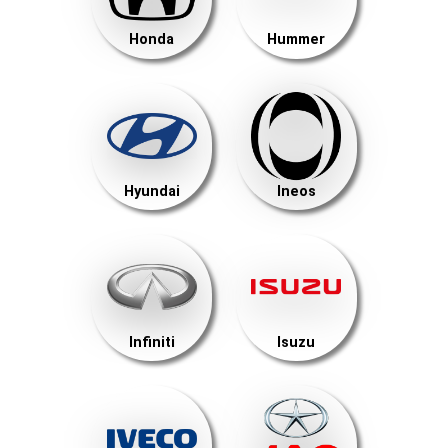
Honda
Hummer
Hyundai
Ineos
Infiniti
Isuzu