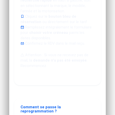
recherche rapide
en haut à gauche, soit
en sélectionnant la marque, le modèle,
l'année et la motorisation.
Cliquez sur le
bouton bleu de
réservation
ou directement sur le tarif.
Remplissez intégralement le formulaire
pour
choisir votre créneau
parmi les
dates disponibles.
Confirmez le RDV dans le mail reçu.
Attention : Si vous ne recevez pas de
mail, la
demande n'a pas été envoyée
.
Recommencez.
Comment se passe la
reprogrammation ?