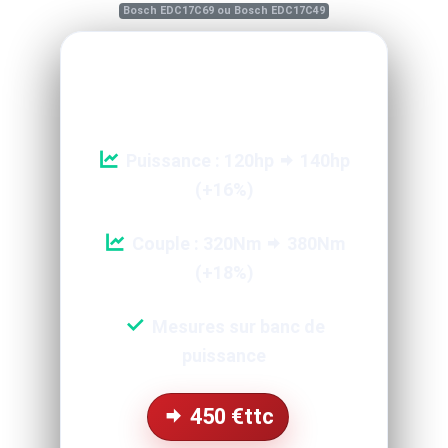
Bosch EDC17C69 ou Bosch EDC17C49
Reprogrammation Performance
Puissance : 120hp
140hp
(+16%)
Couple : 320Nm
380Nm
(+18%)
Mesures sur banc de
puissance
450
€ttc