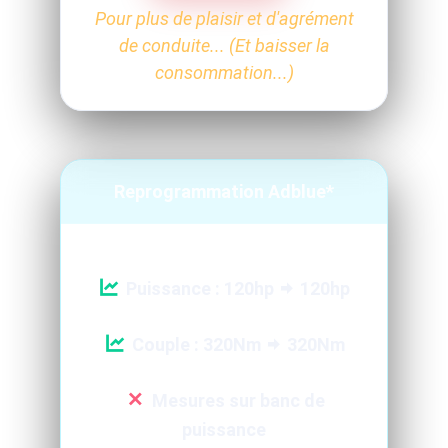
Pour plus de plaisir et d'agrément
de conduite... (Et baisser la
consommation...)
Reprogrammation Adblue*
Puissance : 120hp
120hp
Couple : 320Nm
320Nm
Mesures sur banc de
puissance