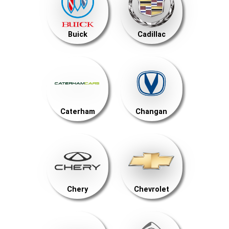
Buick
Cadillac
Caterham
Changan
Chery
Chevrolet