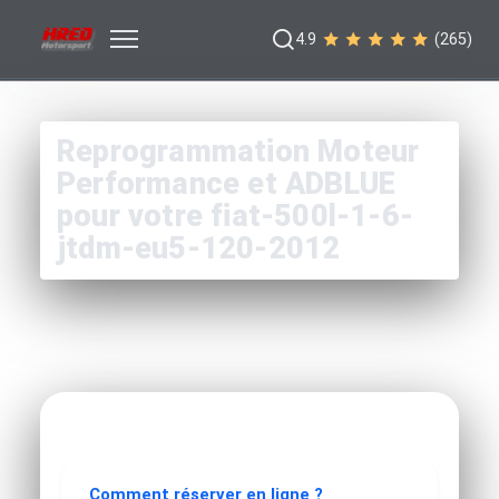
4.9
(265)
Reprogrammation Moteur
Performance et ADBLUE
pour votre fiat-500l-1-6-
jtdm-eu5-120-2012
Comment réserver en ligne ?