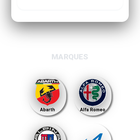
MARQUES
Abarth
Alfa Romeo