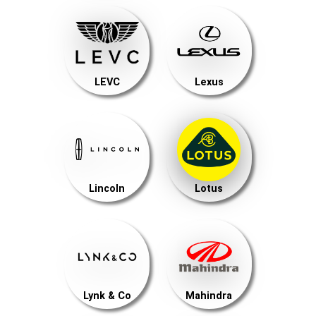
LEVC
Lexus
Lincoln
Lotus
Lynk & Co
Mahindra