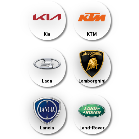
Kia
KTM
Lada
Lamborghini
Lancia
Land-Rover