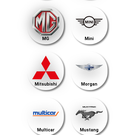
MG
Mini
Mitsubishi
Morgan
Multicar
Mustang