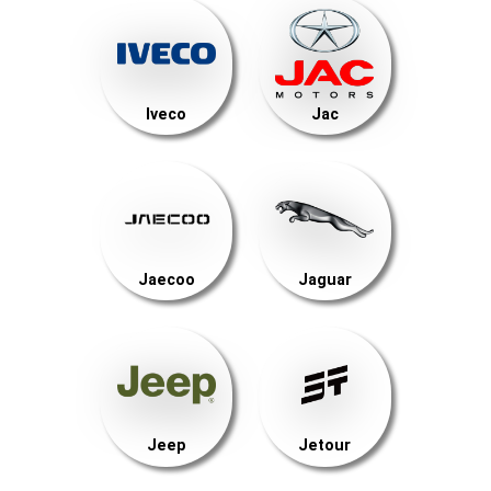
Iveco
Jac
Jaecoo
Jaguar
Jeep
Jetour