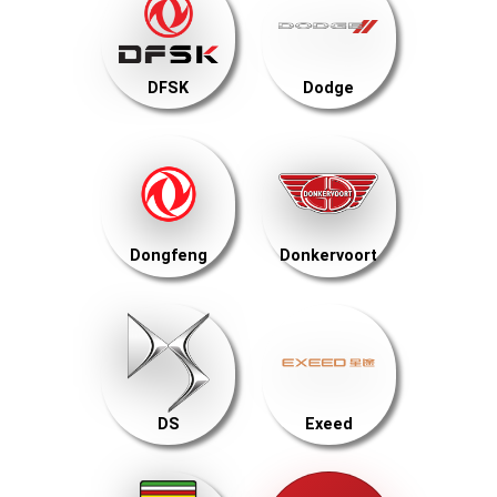
DFSK
Dodge
Dongfeng
Donkervoort
DS
Exeed