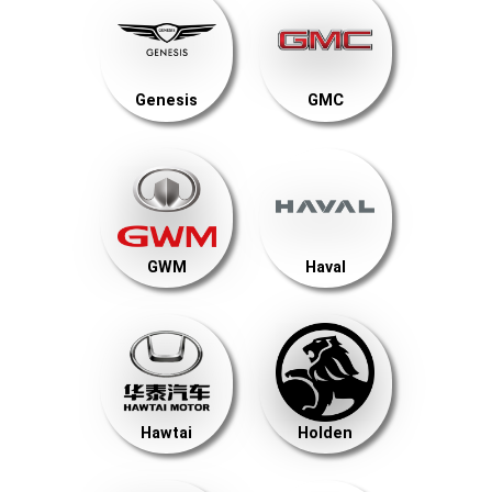
Genesis
GMC
GWM
Haval
Hawtai
Holden