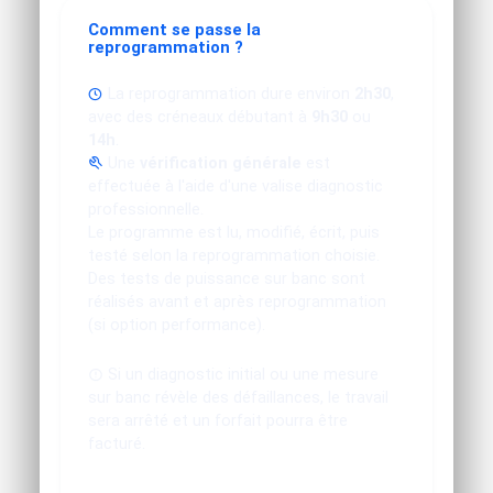
Comment se passe la
reprogrammation ?
La reprogrammation dure environ
2h30
,
avec des créneaux débutant à
9h30
ou
14h
.
Une
vérification générale
est
effectuée à l'aide d'une valise diagnostic
professionnelle.
Le programme est lu, modifié, écrit, puis
testé selon la reprogrammation choisie.
Des tests de puissance sur banc sont
réalisés avant et après reprogrammation
(si option performance).
Si un diagnostic initial ou une mesure
sur banc révèle des défaillances, le travail
sera arrêté et un forfait pourra être
facturé.