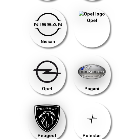
Opel
Nissan
Opel
Pagani
Peugeot
Polestar