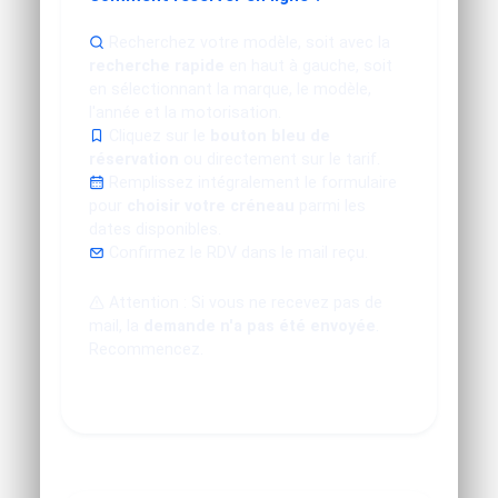
Recherchez votre modèle, soit avec la
recherche rapide
en haut à gauche, soit
en sélectionnant la marque, le modèle,
l'année et la motorisation.
Cliquez sur le
bouton bleu de
réservation
ou directement sur le tarif.
Remplissez intégralement le formulaire
pour
choisir votre créneau
parmi les
dates disponibles.
Confirmez le RDV dans le mail reçu.
Attention : Si vous ne recevez pas de
mail, la
demande n'a pas été envoyée
.
Recommencez.