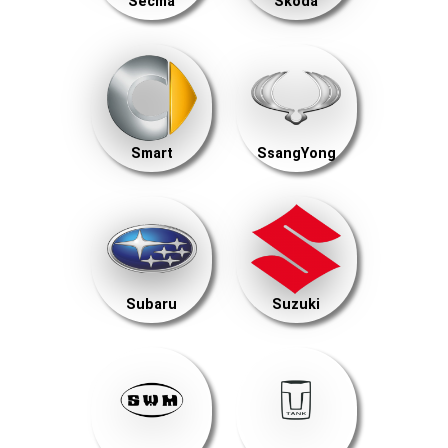
Secma
Skoda
Smart
SsangYong
Subaru
Suzuki