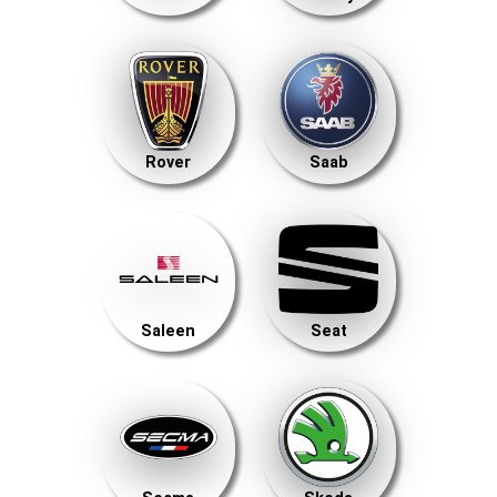
Rover
Saab
Saleen
Seat