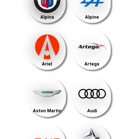
Alpina
Alpine
Ariel
Artega
Aston Martin
Audi