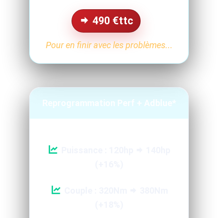
490
€ttc
Pour en finir avec les problèmes...
Reprogrammation Perf + Adblue*
Puissance : 120hp
140hp
(+16%)
Couple : 320Nm
380Nm
(+18%)