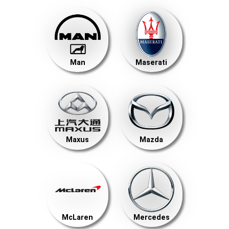
Man
Maserati
Maxus
Mazda
McLaren
Mercedes