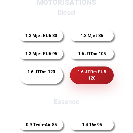
MOTORISATIONS
Diesel
1.3 Mjet EU6 80
1.3 Mjet 85
1.3 Mjet EU6 95
1.6 JTDm 105
1.6 JTDm 120
1.6 JTDm EU5
120
Essence
0.9 Twin-Air 85
1.4 16v 95