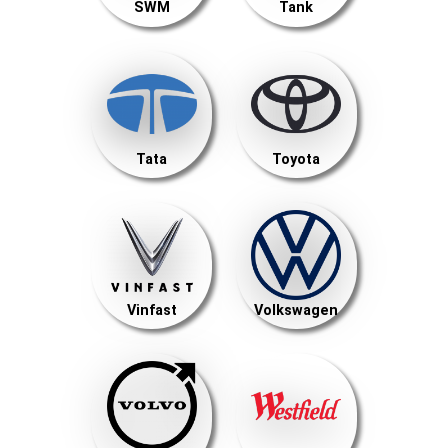
SWM
Tank
Tata
Toyota
Vinfast
Volkswagen