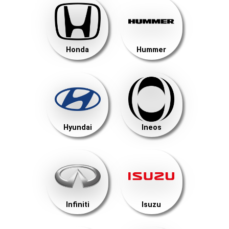
Honda
Hummer
Hyundai
Ineos
Infiniti
Isuzu