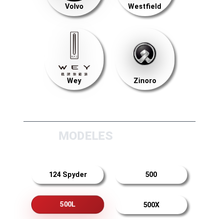
Volvo
Westfield
Wey
Zinoro
MODELES
124 Spyder
500
500L
500X