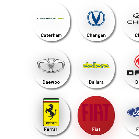
Caterham
Changan
C
Daewoo
Dallara
D
Ferrari
Fiat
F