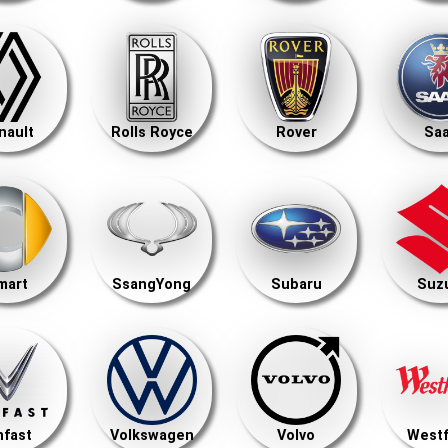
nault
Rolls Royce
Rover
Sa
mart
SsangYong
Subaru
Suz
nfast
Volkswagen
Volvo
Westf