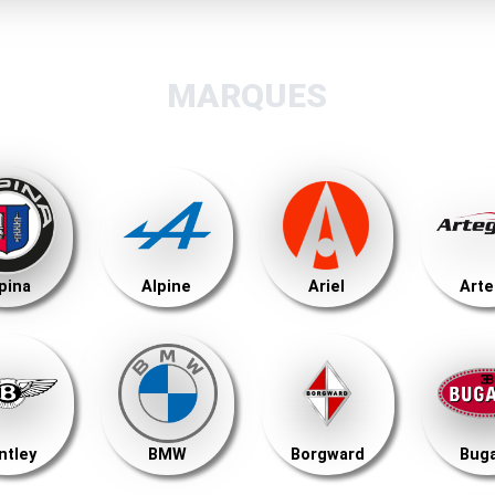
MARQUES
pina
Alpine
Ariel
Art
ntley
BMW
Borgward
Buga