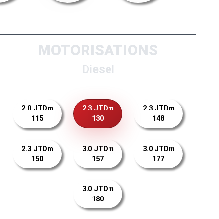
MOTORISATIONS
Diesel
2.0 JTDm
2.3 JTDm
2.3 JTDm
115
130
148
2.3 JTDm
3.0 JTDm
3.0 JTDm
150
157
177
3.0 JTDm
180