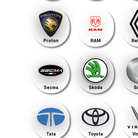
Proton
RAM
Re
Secma
Skoda
S
Tata
Toyota
Vi