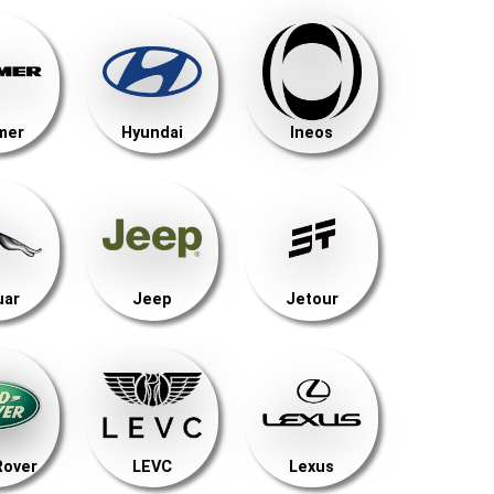
mer
Hyundai
Ineos
uar
Jeep
Jetour
Rover
LEVC
Lexus