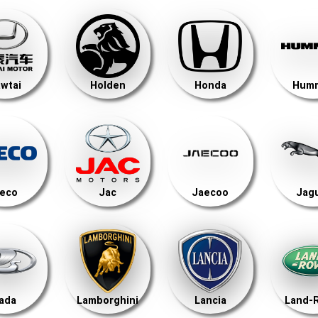
wtai
Holden
Honda
Hum
veco
Jac
Jaecoo
Jag
ada
Lamborghini
Lancia
Land-