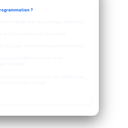
programmation ?
 environ
2h30
, avec des créneaux débutant à
e
est effectuée à l'aide d'une valise
, écrit, puis testé selon la reprogrammation
banc sont réalisés avant et après
 performance).
u une mesure sur banc révèle des défaillances,
orfait pourra être facturé.