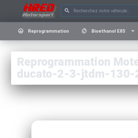
Reprogrammation
Bioethanol E85
Reprogrammation Moteu
ducato-2-3-jtdm-130-