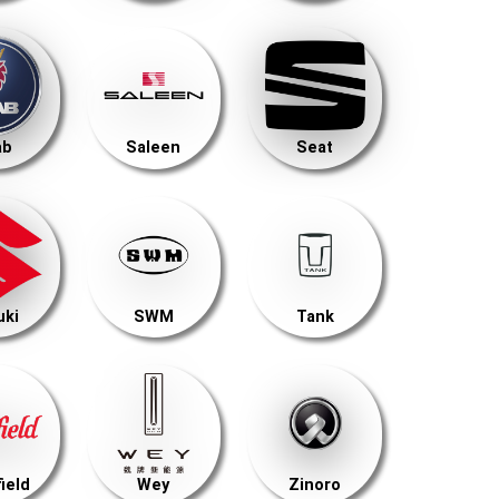
ab
Saleen
Seat
uki
SWM
Tank
ield
Wey
Zinoro