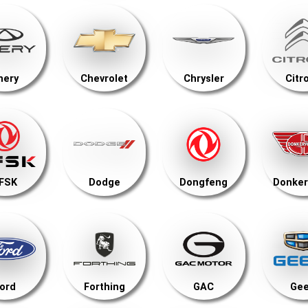
hery
Chevrolet
Chrysler
Citr
FSK
Dodge
Dongfeng
Donker
ord
Forthing
GAC
Gee