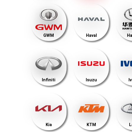
GWM
Haval
Ha
Infiniti
Isuzu
I
Kia
KTM
L