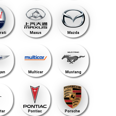
rati
Maxus
Mazda
gan
Multicar
Mustang
tar
Pontiac
Porsche