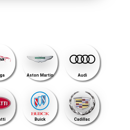
ega
Aston Martin
Audi
tti
Buick
Cadillac