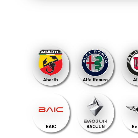
Abarth
Alfa Romeo
Al
BAIC
BAOJUN
Be