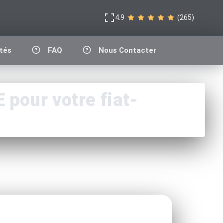
4.9
(265)
tés
FAQ
Nous Contacter
pour votre fiat-