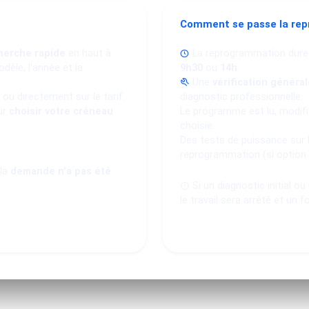
Comment se passe la re
herche rapide
en haut à
La reprogrammation dure
dèle, l'année et la
9h30
ou
14h
.
Une
vérification général
ou directement sur le tarif.
diagnostic professionnelle.
ur
choisir votre créneau
Le programme est lu, modifié
choisie.
Des tests de puissance sur 
reprogrammation (si option
 la
demande n'a pas été
Si un diagnostic initial o
le travail sera arrêté et un f