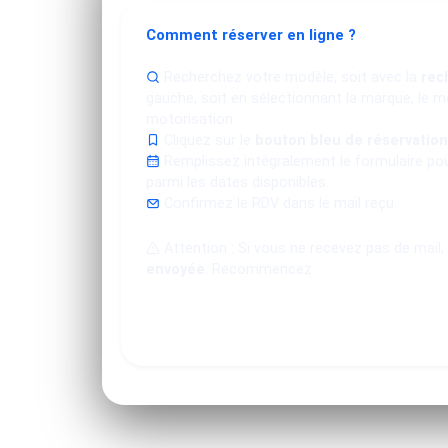
Comment réserver en ligne ?
Recherchez votre modèle, soit avec la
rec
gauche, soit en sélectionnant la marque, le mo
motorisation.
Cliquez sur le
bouton bleu de réservation
Remplissez intégralement le formulaire po
parmi les dates disponibles.
Confirmez le RDV dans le mail reçu.
Attention : Si vous ne recevez pas de mail,
envoyée
. Recommencez.