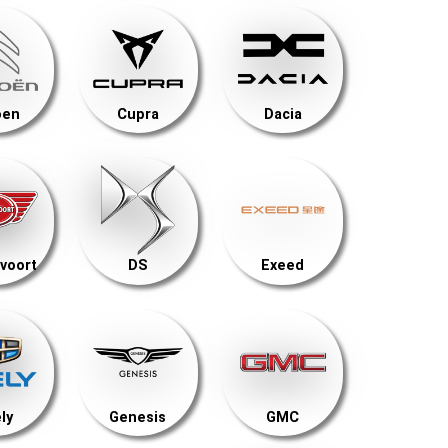
oen
Cupra
Dacia
voort
DS
Exeed
ly
Genesis
GMC