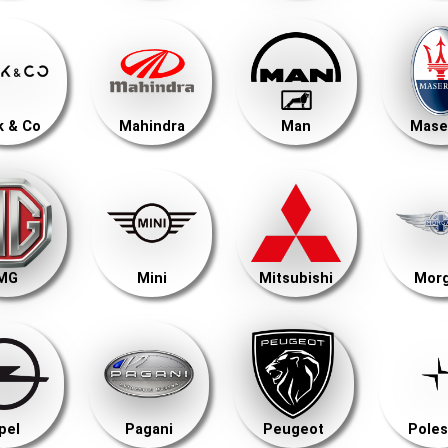
k & Co
Mahindra
Man
Mase
MG
Mini
Mitsubishi
Mor
pel
Pagani
Peugeot
Poles