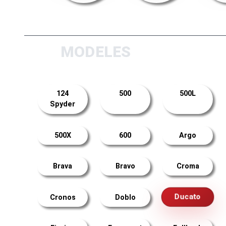
MODELES
124
500
500L
Spyder
500X
600
Argo
Brava
Bravo
Croma
Ducato
Cronos
Doblo