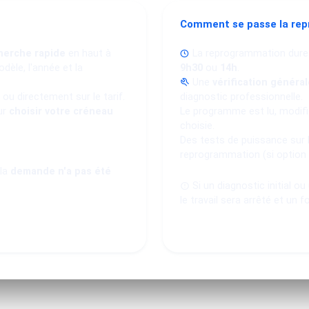
Comment se passe la re
herche rapide
en haut à
La reprogrammation dure
dèle, l'année et la
9h30
ou
14h
.
Une
vérification général
ou directement sur le tarif.
diagnostic professionnelle.
ur
choisir votre créneau
Le programme est lu, modifié
choisie.
Des tests de puissance sur 
reprogrammation (si option
 la
demande n'a pas été
Si un diagnostic initial o
le travail sera arrêté et un f