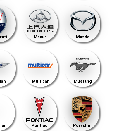
rati
Maxus
Mazda
gan
Multicar
Mustang
tar
Pontiac
Porsche