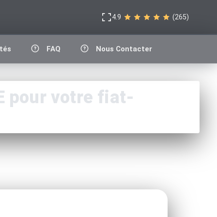
4.9
(265)
tés
FAQ
Nous Contacter
pour votre fiat-