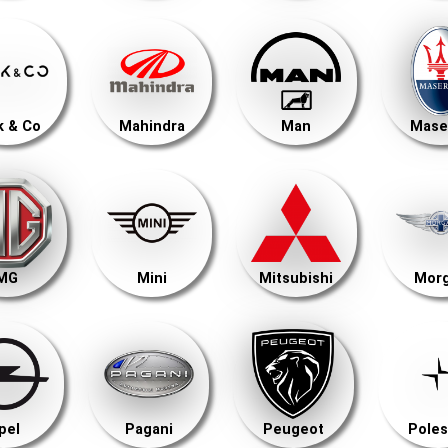
k & Co
Mahindra
Man
Mase
MG
Mini
Mitsubishi
Mor
pel
Pagani
Peugeot
Poles