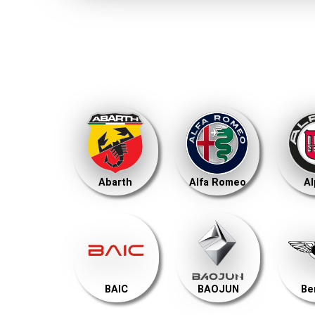
Abarth
Alfa Romeo
Al
BAIC
BAOJUN
Be