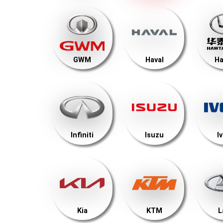
GWM
Haval
Ha
Infiniti
Isuzu
I
Kia
KTM
L