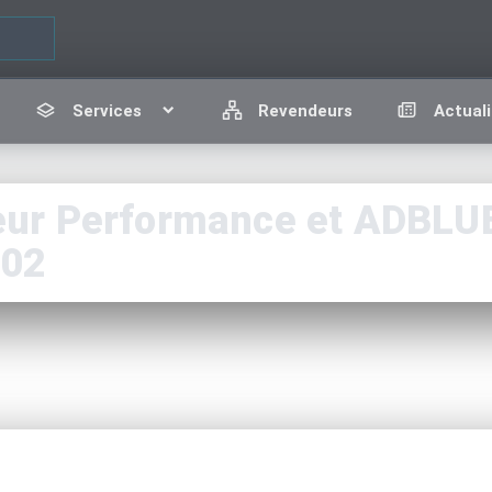
Services
Revendeurs
Actuali
r Performance et ADBLUE 
002