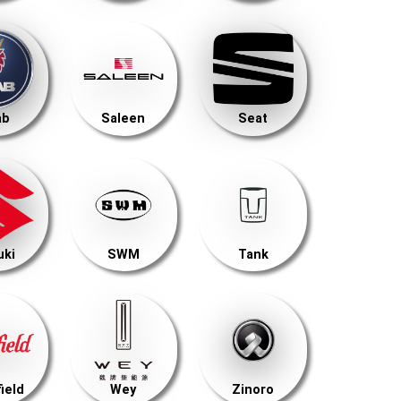
ab
Saleen
Seat
uki
SWM
Tank
ield
Wey
Zinoro