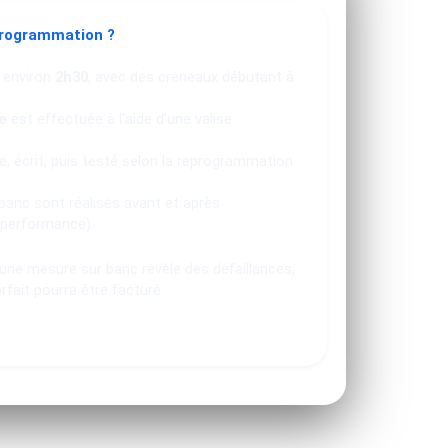
programmation ?
 environ
2h30
, avec des créneaux débutant à
e
est effectuée à l'aide d'une valise
, écrit, puis testé selon la reprogrammation
banc sont réalisés avant et après
 performance).
u une mesure sur banc révèle des défaillances,
orfait pourra être facturé.