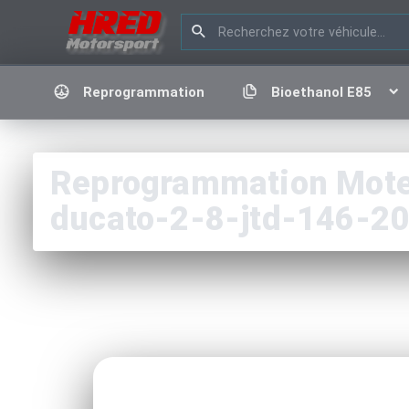
Reprogrammation
Bioethanol E85
Reprogrammation Moteu
ducato-2-8-jtd-146-2