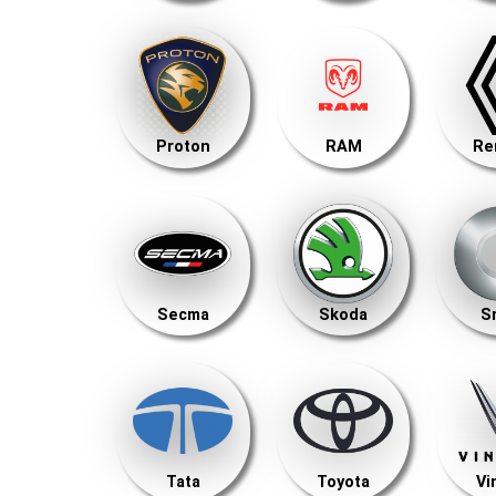
Proton
RAM
Re
Secma
Skoda
S
Tata
Toyota
Vi