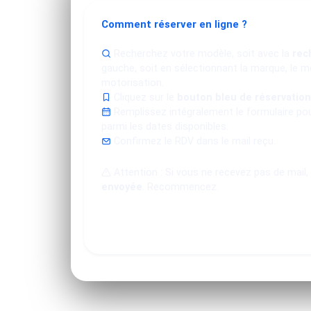
Comment réserver en ligne ?
Recherchez votre modèle, soit avec la
rec
gauche, soit en sélectionnant la marque, le mo
motorisation.
Cliquez sur le
bouton bleu de réservation
Remplissez intégralement le formulaire po
parmi les dates disponibles.
Confirmez le RDV dans le mail reçu.
Attention : Si vous ne recevez pas de mail,
envoyée
. Recommencez.