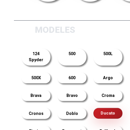
MODELES
124
500
500L
Spyder
500X
600
Argo
Brava
Bravo
Croma
Ducato
Cronos
Doblo