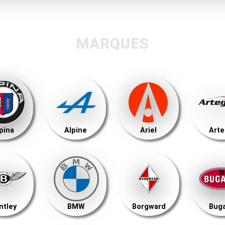
MARQUES
pina
Alpine
Ariel
Art
ntley
BMW
Borgward
Buga