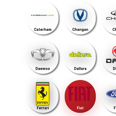
Caterham
Changan
C
Daewoo
Dallara
D
Ferrari
Fiat
F