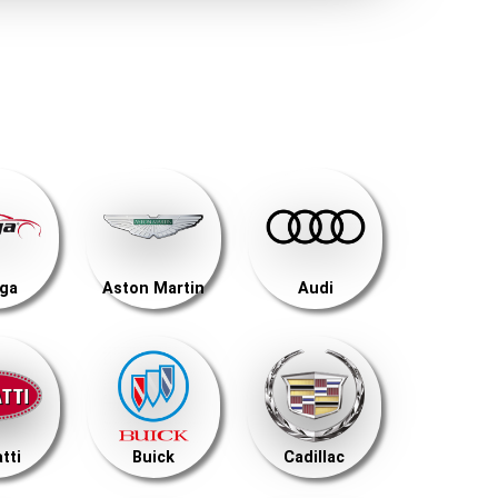
ega
Aston Martin
Audi
tti
Buick
Cadillac