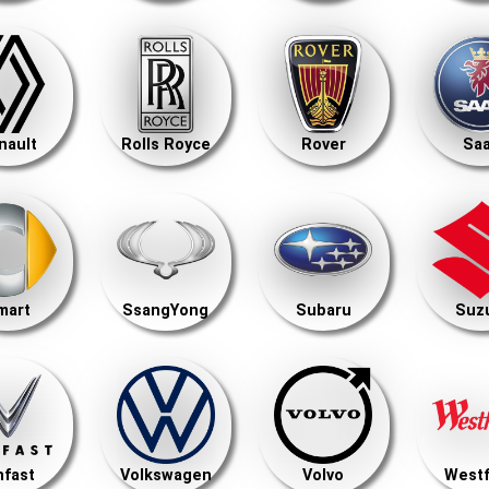
nault
Rolls Royce
Rover
Sa
mart
SsangYong
Subaru
Suz
nfast
Volkswagen
Volvo
Westf