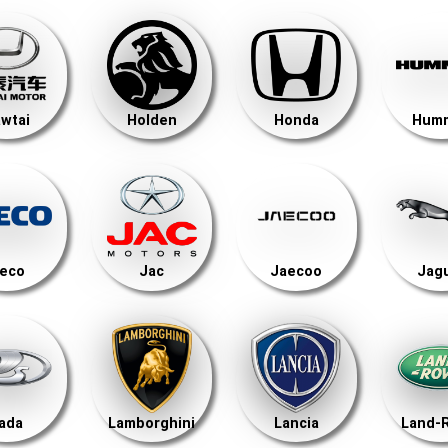
wtai
Holden
Honda
Hum
veco
Jac
Jaecoo
Jag
ada
Lamborghini
Lancia
Land-