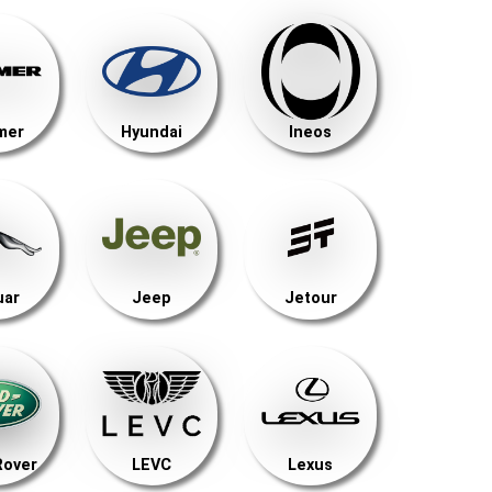
mer
Hyundai
Ineos
uar
Jeep
Jetour
Rover
LEVC
Lexus