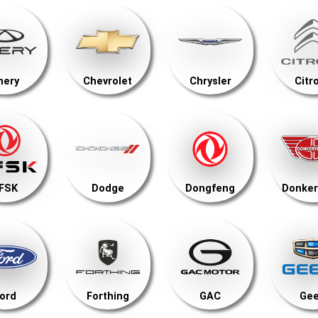
hery
Chevrolet
Chrysler
Citr
FSK
Dodge
Dongfeng
Donker
ord
Forthing
GAC
Gee