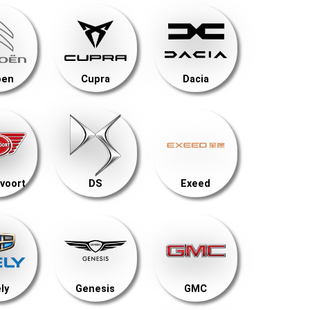
oen
Cupra
Dacia
voort
DS
Exeed
ly
Genesis
GMC