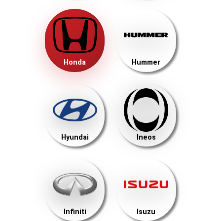
Honda
Hummer
Hyundai
Ineos
Infiniti
Isuzu