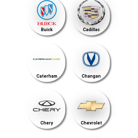
Buick
Cadillac
Caterham
Changan
Chery
Chevrolet