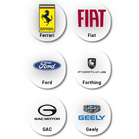
Ferrari
Fiat
Ford
Forthing
GAC
Geely