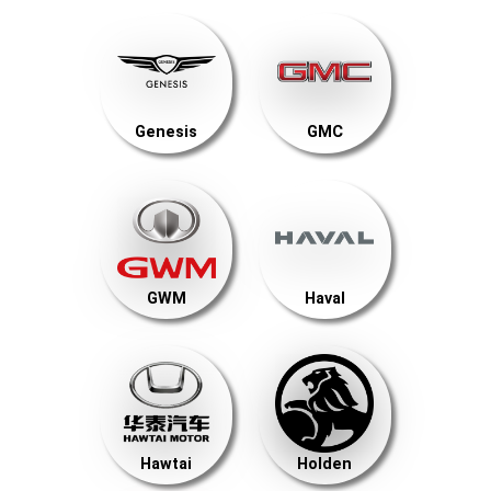
Genesis
GMC
GWM
Haval
Hawtai
Holden