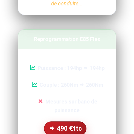
de conduite...
Reprogrammation E85 Flex
Puissance : 194hp
194hp
Couple : 260Nm
260Nm
Mesures sur banc de
puissance
490
€ttc