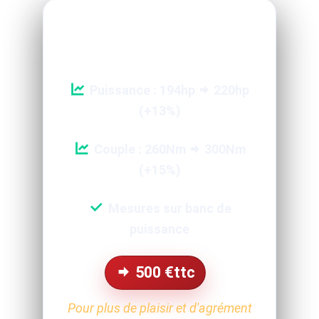
Reprogrammation Performance
Puissance : 194hp
220hp
(+13%)
Couple : 260Nm
300Nm
(+15%)
Mesures sur banc de
puissance
500
€ttc
Pour plus de plaisir et d'agrément