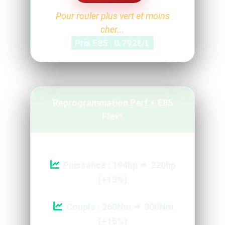
Pour rouler plus vert et moins
cher...
Prix E85 : 0.792€/L
Reprogrammation Perf + E85
Flex*
Puissance : 194hp
220hp
(+13%)
Couple : 260Nm
300Nm
(+15%)