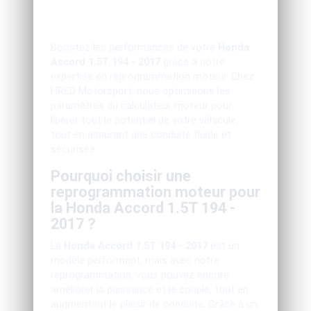
Boostez les performances de votre
Honda
Accord 1.5T 194 - 2017
grâce à notre
expertise en reprogrammation moteur. Chez
HRED Motorsport, nous optimisons les
paramètres du calculateur moteur pour
libérer tout le potentiel de votre véhicule,
tout en assurant une conduite fluide et
sécurisée.
Pourquoi choisir une
reprogrammation moteur pour
la Honda Accord 1.5T 194 -
2017 ?
La
Honda Accord 1.5T 194 - 2017
est un
modèle performant, mais avec notre
reprogrammation, vous pouvez encore
améliorer la puissance et le couple, tout en
augmentant le plaisir de conduite. Grâce à un