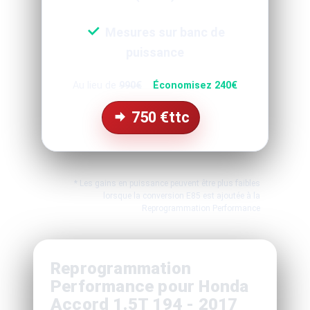
Mesures sur banc de
puissance
Au lieu de
990€
Économisez 240€
750
€ttc
* Les gains en puissance peuvent être plus faibles
lorsque la conversion E85 est ajoutée à la
Reprogrammation Performance
Reprogrammation
Performance pour Honda
Accord 1.5T 194 - 2017