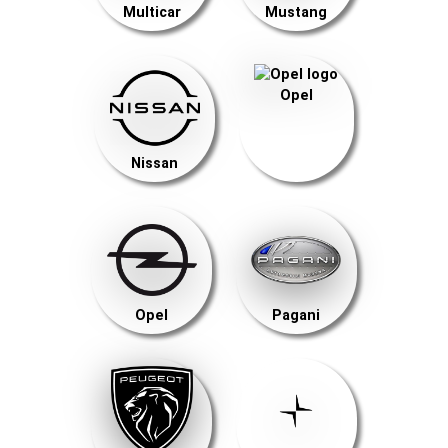
Multicar
Mustang
Opel
Nissan
Opel
Pagani