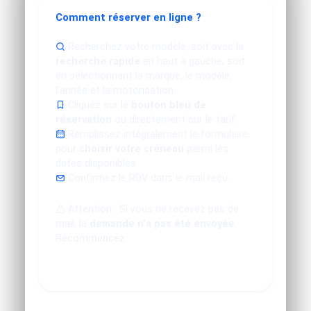
Comment réserver en ligne ?
Recherchez votre modèle, soit avec la
recherche rapide
en haut à gauche, soit
en sélectionnant la marque, le modèle,
l'année et la motorisation.
Cliquez sur le
bouton bleu de
réservation
ou directement sur le tarif.
Remplissez intégralement le formulaire
pour
choisir votre créneau
parmi les
dates disponibles.
Confirmez le RDV dans le mail reçu.
Attention : Si vous ne recevez pas de
mail, la
demande n'a pas été envoyée
.
Recommencez.