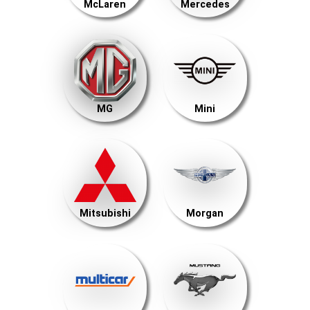
McLaren
Mercedes
MG
Mini
Mitsubishi
Morgan