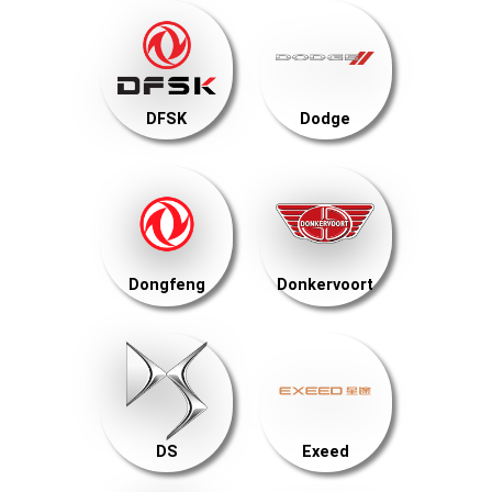
DFSK
Dodge
Dongfeng
Donkervoort
DS
Exeed