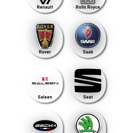
Renault
Rolls Royce
Rover
Saab
Saleen
Seat