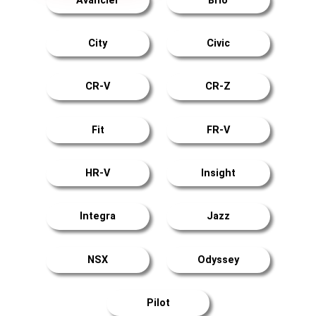
Avancier
Brio
City
Civic
CR-V
CR-Z
Fit
FR-V
HR-V
Insight
Integra
Jazz
NSX
Odyssey
Pilot