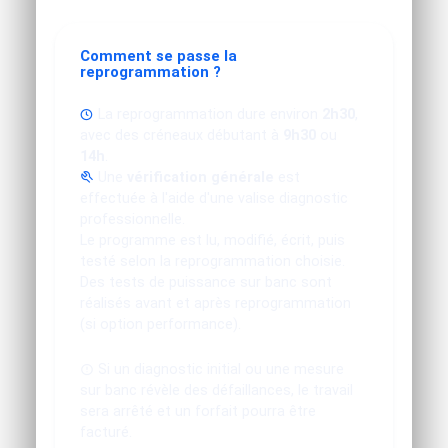
Comment se passe la
reprogrammation ?
La reprogrammation dure environ
2h30
,
avec des créneaux débutant à
9h30
ou
14h
.
Une
vérification générale
est
effectuée à l'aide d'une valise diagnostic
professionnelle.
Le programme est lu, modifié, écrit, puis
testé selon la reprogrammation choisie.
Des tests de puissance sur banc sont
réalisés avant et après reprogrammation
(si option performance).
Si un diagnostic initial ou une mesure
sur banc révèle des défaillances, le travail
sera arrêté et un forfait pourra être
facturé.