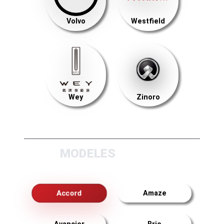
Volvo
Westfield
Wey
Zinoro
MODELES
Accord
Amaze