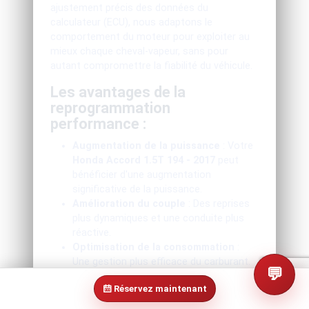
ajustement précis des données du
calculateur (ECU), nous adaptons le
comportement du moteur pour exploiter au
mieux chaque cheval-vapeur, sans pour
autant compromettre la fiabilité du véhicule.
Les avantages de la
reprogrammation
performance :
Augmentation de la puissance
: Votre
Honda Accord 1.5T 194 - 2017
peut
bénéficier d'une augmentation
significative de la puissance.
Amélioration du couple
: Des reprises
plus dynamiques et une conduite plus
réactive.
Optimisation de la consommation
:
Une gestion plus efficace du carburant.
💬
Conduite plus agréable
: Une
Réservez maintenant
accélération plus linéaire et une
réactivité accrue.