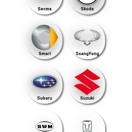
Secma
Skoda
Smart
SsangYong
Subaru
Suzuki