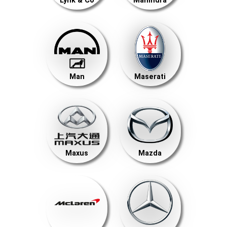
Lynk & Co
Mahindra
Man
Maserati
Maxus
Mazda