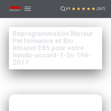
4.9
(267)
Reprogrammation Moteur
Performance et Bio
éthanol E85 pour votre
honda-accord-1-5t-194-
2017