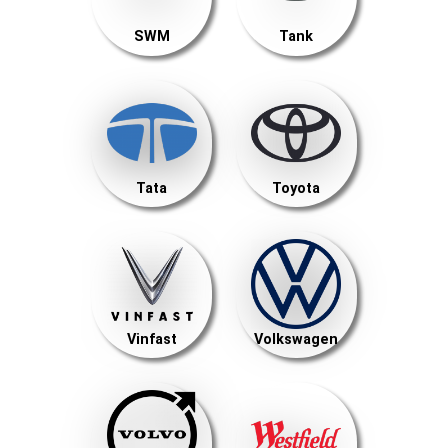
SWM
Tank
Tata
Toyota
Vinfast
Volkswagen