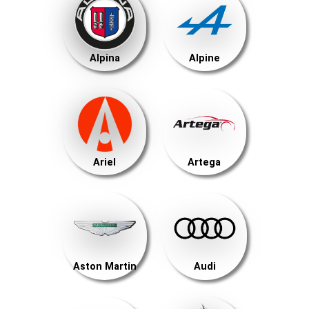
Alpina
Alpine
Ariel
Artega
Aston Martin
Audi