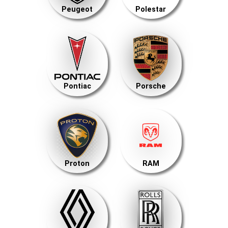
Peugeot
Polestar
Pontiac
Porsche
Proton
RAM