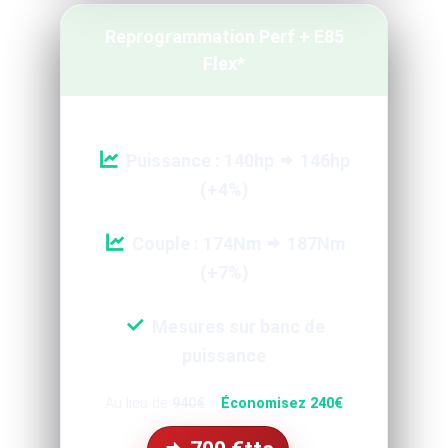
Reprogrammation Perf + E85
Flex*
Puissance : 140hp
146hp
(+4%)
Couple : 174Nm
187Nm
(+7%)
Mesures sur banc de
puissance
Au lieu de
940€
Économisez 240€