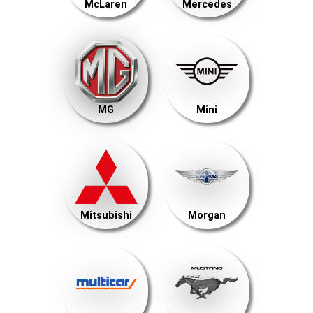
McLaren
Mercedes
MG
Mini
Mitsubishi
Morgan