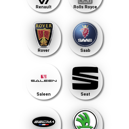
Renault
Rolls Royce
Rover
Saab
Saleen
Seat