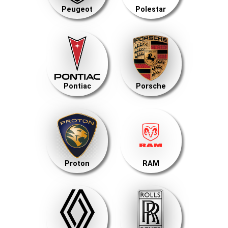
Peugeot
Polestar
Pontiac
Porsche
Proton
RAM