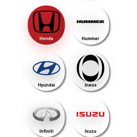
Honda
Hummer
Hyundai
Ineos
Infiniti
Isuzu