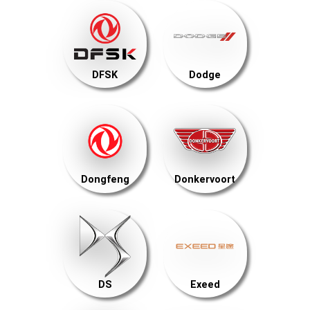
DFSK
Dodge
Dongfeng
Donkervoort
DS
Exeed