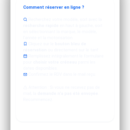
Comment réserver en ligne ?
Recherchez votre modèle, soit avec la
recherche rapide
en haut à gauche, soit
en sélectionnant la marque, le modèle,
l'année et la motorisation.
Cliquez sur le
bouton bleu de
réservation
ou directement sur le tarif.
Remplissez intégralement le formulaire
pour
choisir votre créneau
parmi les
dates disponibles.
Confirmez le RDV dans le mail reçu.
Attention : Si vous ne recevez pas de
mail, la
demande n'a pas été envoyée
.
Recommencez.