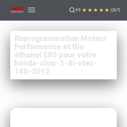
4.9
(267)
Reprogrammation Moteur
Performance et Bio
éthanol E85 pour votre
honda-civic-1-8i-vtec-
140-2012