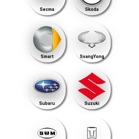
Secma
Skoda
Smart
SsangYong
Subaru
Suzuki