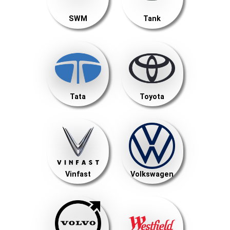
SWM
Tank
Tata
Toyota
Vinfast
Volkswagen