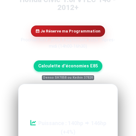
2012+
Je Réserve ma Programmation
Prochain RDV : jeudi 3 septembre 2026 - Apres-
midi (14h00-16h30)
Calculette d'économies E85
Denso SH7058 ou Keihin 37820
Reprogrammation Performance
Puissance : 140hp
146hp
(+4%)