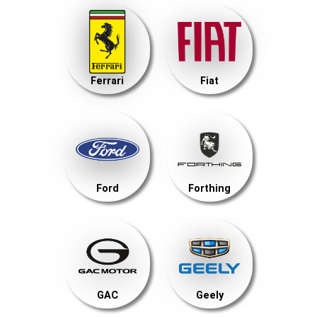
Ferrari
Fiat
Ford
Forthing
GAC
Geely