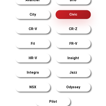
Avancier
Brio
Civic
City
CR-V
CR-Z
Fit
FR-V
HR-V
Insight
Integra
Jazz
NSX
Odyssey
Pilot