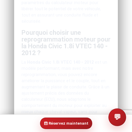
paramètres du calculateur moteur pour
libérer tout le potentiel de votre véhicule,
tout en assurant une conduite fluide et
sécurisée.
Pourquoi choisir une
reprogrammation moteur pour
la Honda Civic 1.8i VTEC 140 -
2012 ?
La
Honda Civic 1.8i VTEC 140 - 2012
est un
modèle performant, mais avec notre
reprogrammation, vous pouvez encore
améliorer la puissance et le couple, tout en
augmentant le plaisir de conduite. Grâce à un
ajustement précis des données du
calculateur (ECU), nous adaptons le
comportement du moteur pour exploiter au
mieux chaque cheval-vapeur, sans pour
💬
autant compromettre la fiabilité du véhicule.
Réservez maintenant
Les avantages de la