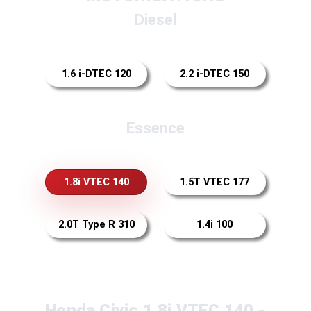
Diesel
1.6 i-DTEC 120
2.2 i-DTEC 150
Essence
1.8i VTEC 140
1.5T VTEC 177
2.0T Type R 310
1.4i 100
Honda Civic 1.8i VTEC 140 -