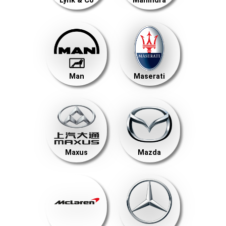
Lynk & Co
Mahindra
Man
Maserati
Maxus
Mazda