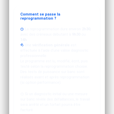
Comment se passe la
reprogrammation ?
La reprogrammation dure environ
2h30
,
avec des créneaux débutant à
9h30
ou
14h
.
Une
vérification générale
est
effectuée à l'aide d'une valise diagnostic
professionnelle.
Le programme est lu, modifié, écrit, puis
testé selon la reprogrammation choisie.
Des tests de puissance sur banc sont
réalisés avant et après reprogrammation
(si option performance).
Si un diagnostic initial ou une mesure
sur banc révèle des défaillances, le travail
sera arrêté et un forfait pourra être
facturé.