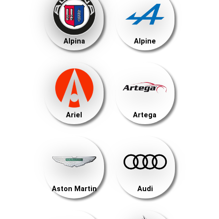
Alpina
Alpine
Ariel
Artega
Aston Martin
Audi