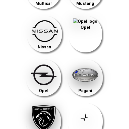
Multicar
Mustang
Opel
Nissan
Opel
Pagani