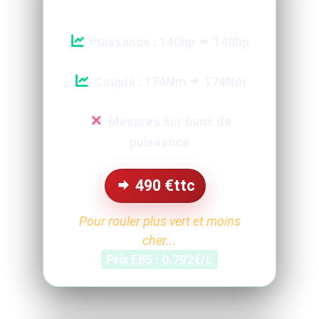
Puissance : 140hp
140hp
Couple : 174Nm
174Nm
Mesures sur banc de
puissance
490
€ttc
Pour rouler plus vert et moins
cher...
Prix E85 : 0.792€/L