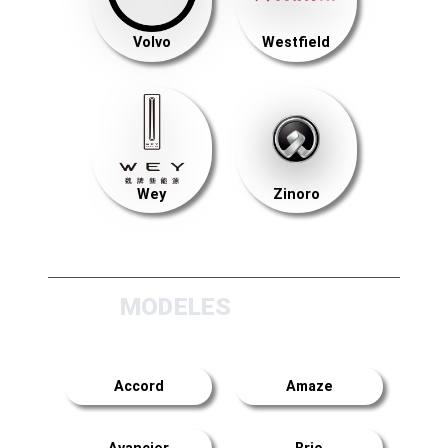
Volvo
Westfield
Wey
Zinoro
MODELES
Accord
Amaze