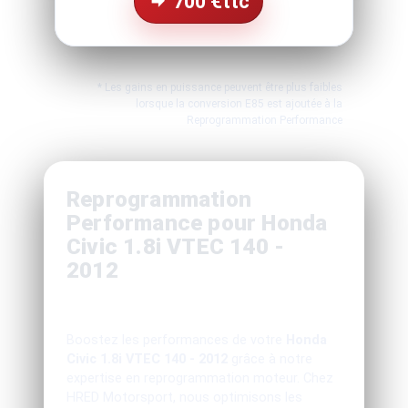
700
€ttc
* Les gains en puissance peuvent être plus faibles
lorsque la conversion E85 est ajoutée à la
Reprogrammation Performance
Reprogrammation
Performance pour Honda
Civic 1.8i VTEC 140 -
2012
Boostez les performances de votre
Honda
Civic 1.8i VTEC 140 - 2012
grâce à notre
expertise en reprogrammation moteur. Chez
HRED Motorsport, nous optimisons les