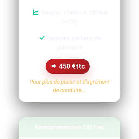
Couple : 174Nm
187Nm
(+7%)
Mesures sur banc de
puissance
450
€ttc
Pour plus de plaisir et d'agrément
de conduite...
Reprogrammation E85 Flex