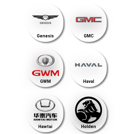
Genesis
GMC
GWM
Haval
Hawtai
Holden