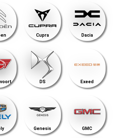
oen
Cupra
Dacia
voort
DS
Exeed
ly
Genesis
GMC