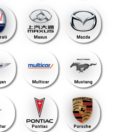
rati
Maxus
Mazda
gan
Multicar
Mustang
tar
Pontiac
Porsche