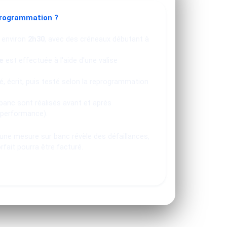
programmation ?
 environ
2h30
, avec des créneaux débutant à
e
est effectuée à l'aide d'une valise
, écrit, puis testé selon la reprogrammation
banc sont réalisés avant et après
 performance).
u une mesure sur banc révèle des défaillances,
orfait pourra être facturé.