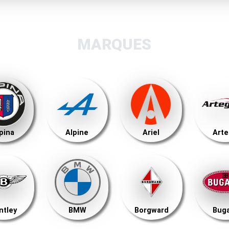
MARQUES
pina
Alpine
Ariel
Art
ntley
BMW
Borgward
Buga