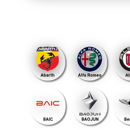
Abarth
Alfa Romeo
Al
BAIC
BAOJUN
Be