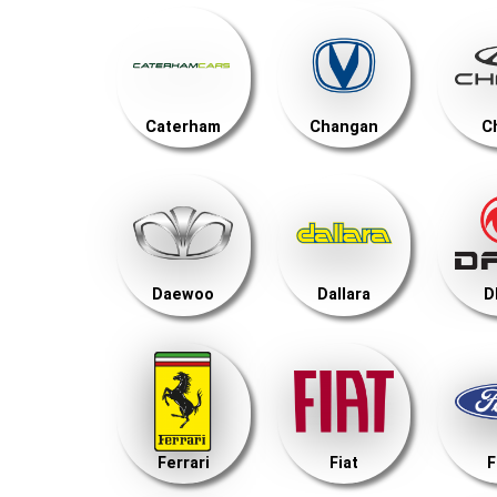
Caterham
Changan
C
Daewoo
Dallara
D
Ferrari
Fiat
F