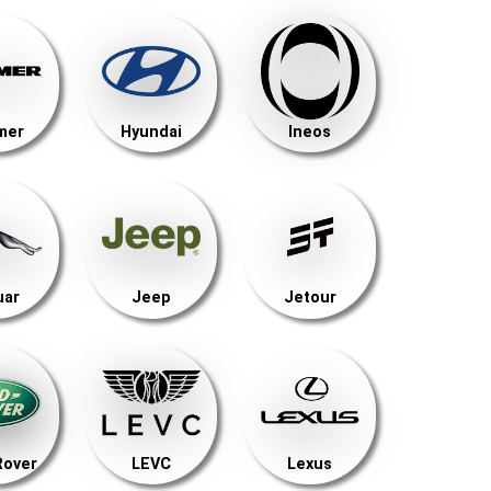
mer
Hyundai
Ineos
uar
Jeep
Jetour
Rover
LEVC
Lexus