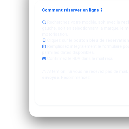
Comment réserver en ligne ?
Recherchez votre modèle, soit avec la
rec
gauche, soit en sélectionnant la marque, le mo
motorisation.
Cliquez sur le
bouton bleu de réservation
Remplissez intégralement le formulaire po
parmi les dates disponibles.
Confirmez le RDV dans le mail reçu.
Attention : Si vous ne recevez pas de mail,
envoyée
. Recommencez.