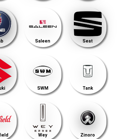
ab
Saleen
Seat
uki
SWM
Tank
ield
Wey
Zinoro