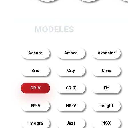
MODELES
Accord
Amaze
Avancier
Brio
City
Civic
CR-V
CR-Z
Fit
FR-V
HR-V
Insight
Integra
Jazz
NSX