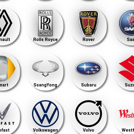
nault
Rolls Royce
Rover
Sa
mart
SsangYong
Subaru
Suz
nfast
Volkswagen
Volvo
Westf