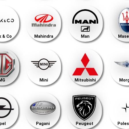
k & Co
Mahindra
Man
Mase
MG
Mini
Mitsubishi
Mor
pel
Pagani
Peugeot
Poles