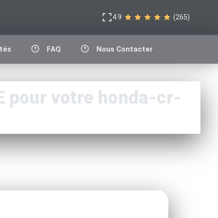
4.9
(265)
tés
FAQ
Nous Contacter
pour votre honda-cr-