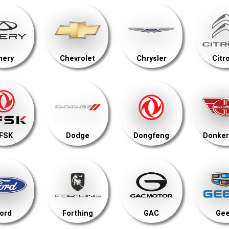
hery
Chevrolet
Chrysler
Citr
FSK
Dodge
Dongfeng
Donker
ord
Forthing
GAC
Gee