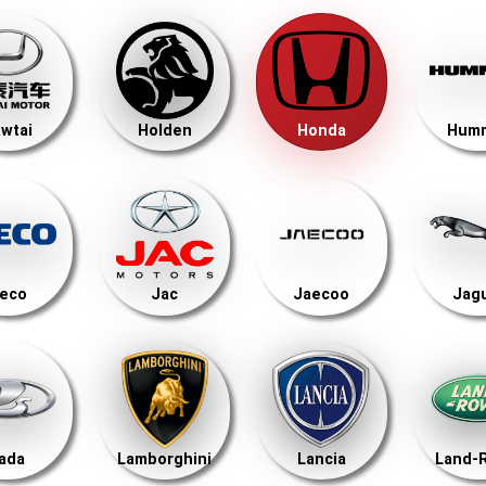
wtai
Holden
Honda
Hum
veco
Jac
Jaecoo
Jag
ada
Lamborghini
Lancia
Land-