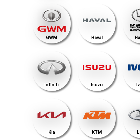
GWM
Haval
Ha
Infiniti
Isuzu
I
Kia
KTM
L