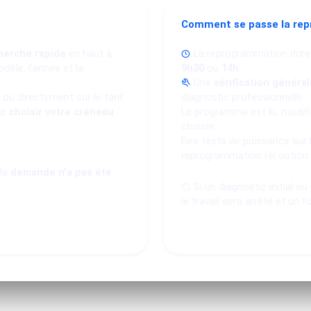
Comment se passe la re
herche rapide
en haut à
La reprogrammation dure
dèle, l'année et la
9h30
ou
14h
.
Une
vérification général
ou directement sur le tarif.
diagnostic professionnelle.
ur
choisir votre créneau
Le programme est lu, modifié
choisie.
Des tests de puissance sur 
reprogrammation (si option
 la
demande n'a pas été
Si un diagnostic initial o
le travail sera arrêté et un f