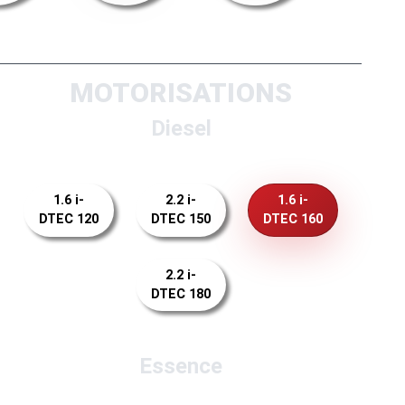
MOTORISATIONS
Diesel
1.6 i-
2.2 i-
1.6 i-
DTEC 120
DTEC 150
DTEC 160
2.2 i-
DTEC 180
Essence