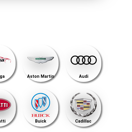
ega
Aston Martin
Audi
tti
Buick
Cadillac