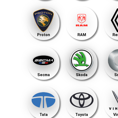
Proton
RAM
Re
Secma
Skoda
S
Tata
Toyota
Vi