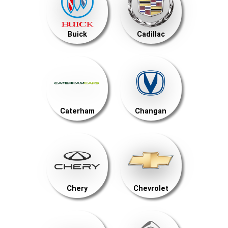
Buick
Cadillac
Caterham
Changan
Chery
Chevrolet