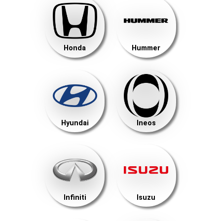
Honda
Hummer
Hyundai
Ineos
Infiniti
Isuzu