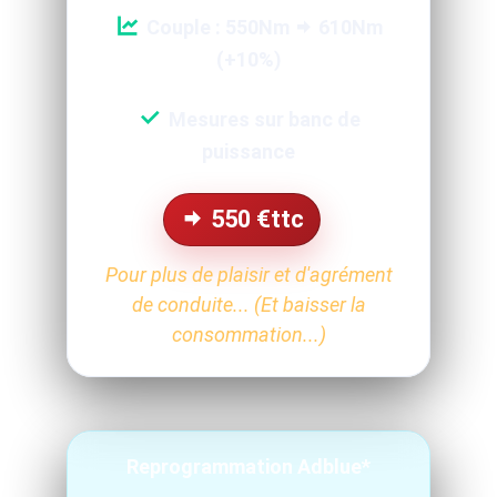
Couple : 550Nm
610Nm
(+10%)
Mesures sur banc de
puissance
550
€ttc
Pour plus de plaisir et d'agrément
de conduite... (Et baisser la
consommation...)
Reprogrammation Adblue*