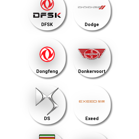
DFSK
Dodge
Dongfeng
Donkervoort
DS
Exeed