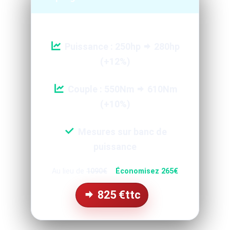
Puissance : 250hp
280hp
(+12%)
Couple : 550Nm
610Nm
(+10%)
Mesures sur banc de
puissance
Au lieu de
1090€
Économisez 265€
825
€ttc