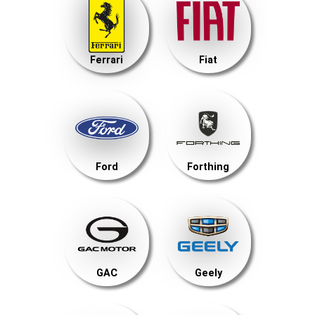
Ferrari
Fiat
Ford
Forthing
GAC
Geely