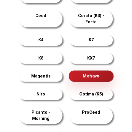
Ceed
Cerato (K3) -
Forte
K4
K7
K8
KX7
Mohave
Magentis
Niro
Optima (K5)
Picanto -
ProCeed
Morning