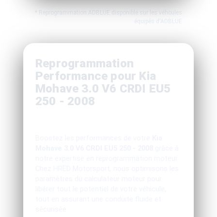
* Reprogrammation ADBLUE disponible sur les véhcules
équipés d'ADBLUE
Reprogrammation
Performance pour Kia
Mohave 3.0 V6 CRDI EU5
250 - 2008
Boostez les performances de votre
Kia
Mohave 3.0 V6 CRDI EU5 250 - 2008
grâce à
notre expertise en reprogrammation moteur.
Chez HRED Motorsport, nous optimisons les
paramètres du calculateur moteur pour
libérer tout le potentiel de votre véhicule,
tout en assurant une conduite fluide et
sécurisée.