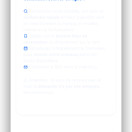
Recherchez votre modèle, soit avec la
recherche rapide
en haut à gauche, soit
en sélectionnant la marque, le modèle,
l'année et la motorisation.
Cliquez sur le
bouton bleu de
réservation
ou directement sur le tarif.
Remplissez intégralement le formulaire
pour
choisir votre créneau
parmi les
dates disponibles.
Confirmez le RDV dans le mail reçu.
Attention : Si vous ne recevez pas de
mail, la
demande n'a pas été envoyée
.
Recommencez.