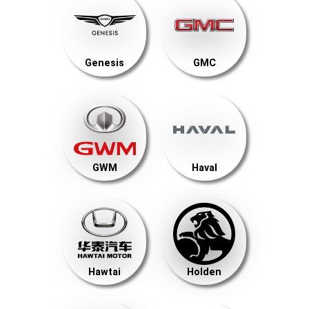
Genesis
GMC
GWM
Haval
Hawtai
Holden