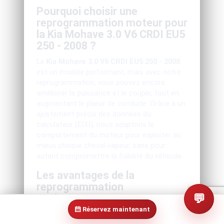
Pourquoi choisir une
reprogrammation moteur pour
la Kia Mohave 3.0 V6 CRDI EU5
250 - 2008 ?
La
Kia Mohave 3.0 V6 CRDI EU5 250 - 2008
est un modèle performant, mais avec notre
reprogrammation, vous pouvez encore
améliorer la puissance et le couple, tout en
augmentant le plaisir de conduite. Grâce à un
ajustement précis des données du
calculateur (ECU), nous adaptons le
comportement du moteur pour exploiter au
mieux chaque cheval-vapeur, sans pour
autant compromettre la fiabilité du véhicule.
Les avantages de la
reprogrammation
💬
performance :
Réservez maintenant
Augmentation de la puissance
: Votre