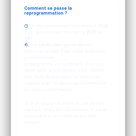
Comment se passe la
reprogrammation ?
La reprogrammation dure environ
2h30
,
avec des créneaux débutant à
9h30
ou
14h
.
Une
vérification générale
est
effectuée à l'aide d'une valise diagnostic
professionnelle.
Le programme est lu, modifié, écrit, puis
testé selon la reprogrammation choisie.
Des tests de puissance sur banc sont
réalisés avant et après reprogrammation
(si option performance).
Si un diagnostic initial ou une mesure
sur banc révèle des défaillances, le travail
sera arrêté et un forfait pourra être
facturé.