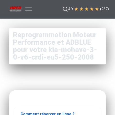
4.9
(267)
Reprogrammation Moteur
Performance et ADBLUE
pour votre kia-mohave-3-
0-v6-crdi-eu5-250-2008
Comment réserver en ligne ?