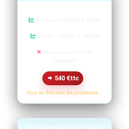
Puissance : 250hp
250hp
Couple : 550Nm
550Nm
Mesures sur banc de
puissance
540
€ttc
Pour en finir avec les problèmes...
Reprogrammation Perf + Adblue*