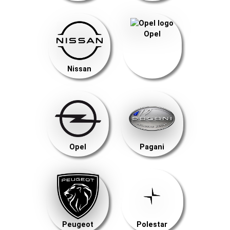
Opel
Nissan
Opel
Pagani
Peugeot
Polestar