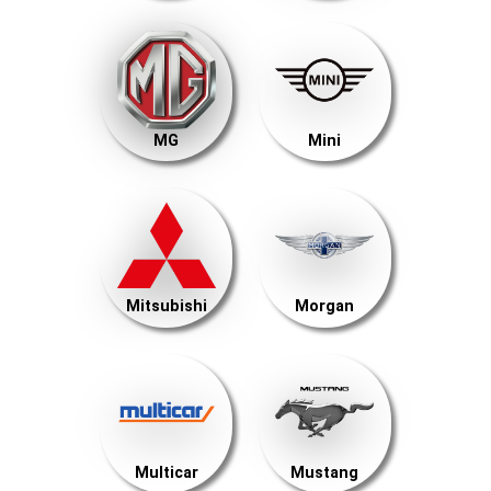
MG
Mini
Mitsubishi
Morgan
Multicar
Mustang