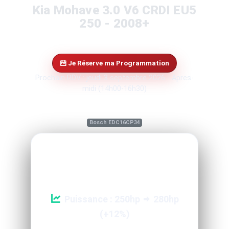
Kia Mohave 3.0 V6 CRDI EU5
250 - 2008+
Je Réserve ma Programmation
Prochain RDV : jeudi 3 septembre 2026 - Apres-
midi (14h00-16h30)
Bosch EDC16CP34
Reprogrammation Performance
Puissance : 250hp
280hp
(+12%)