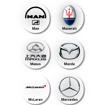
Man
Maserati
Maxus
Mazda
McLaren
Mercedes