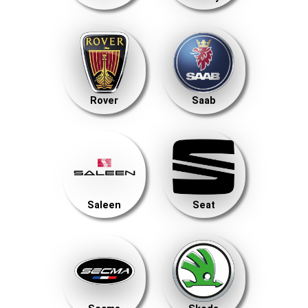
Rover
Saab
Saleen
Seat