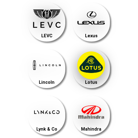
LEVC
Lexus
Lincoln
Lotus
Lynk & Co
Mahindra