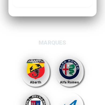
MARQUES
Abarth
Alfa Romeo