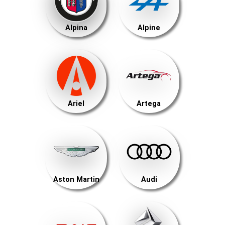
Alpina
Alpine
Ariel
Artega
Aston Martin
Audi