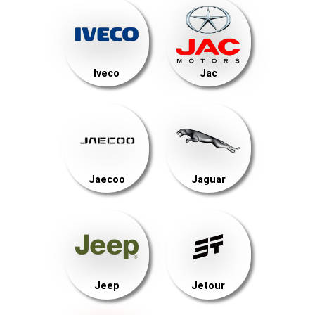
Iveco
Jac
Jaecoo
Jaguar
Jeep
Jetour