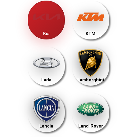
Kia
KTM
Lada
Lamborghini
Lancia
Land-Rover