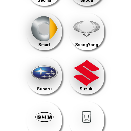
Secma
Skoda
Smart
SsangYong
Subaru
Suzuki