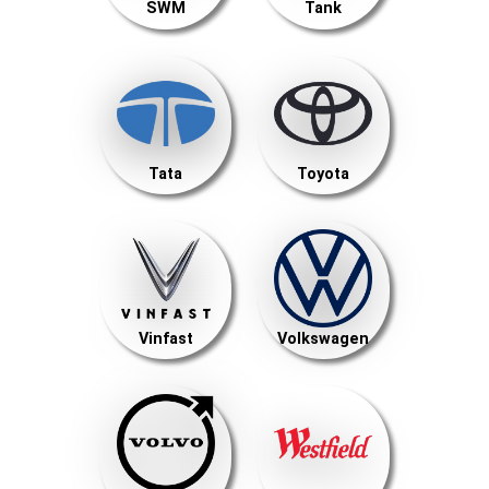
SWM
Tank
Tata
Toyota
Vinfast
Volkswagen