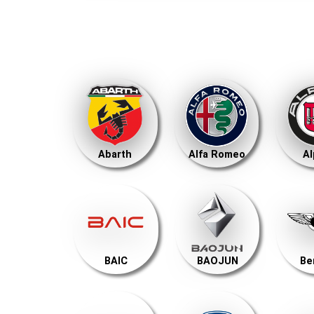
Abarth
Alfa Romeo
Al
BAIC
BAOJUN
Be