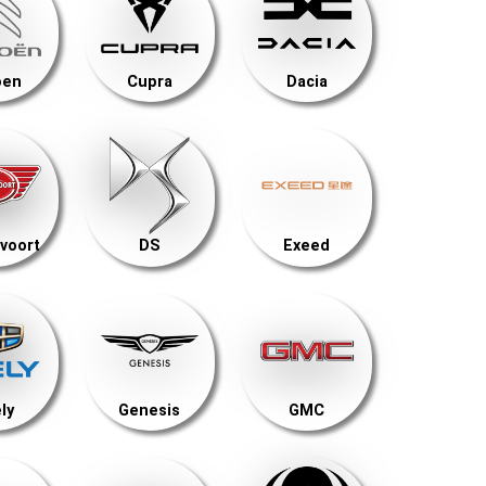
oen
Cupra
Dacia
voort
DS
Exeed
ly
Genesis
GMC