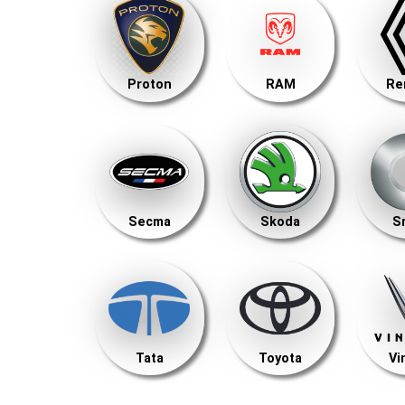
Proton
RAM
Re
Secma
Skoda
S
Tata
Toyota
Vi