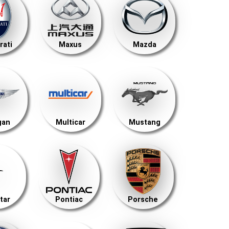
rati
Maxus
Mazda
gan
Multicar
Mustang
tar
Pontiac
Porsche