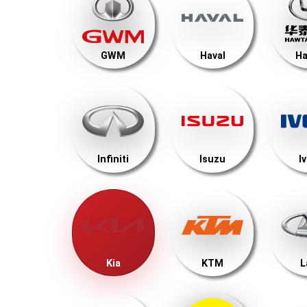
GWM
Haval
Ha
Infiniti
Isuzu
I
Kia
KTM
L