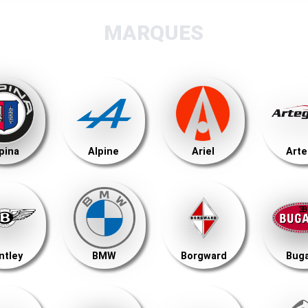
MARQUES
pina
Alpine
Ariel
Art
ntley
BMW
Borgward
Buga