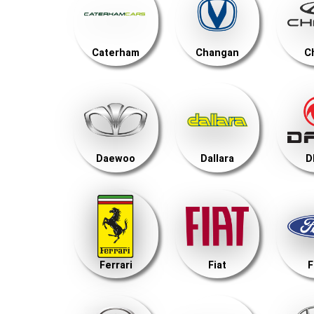
Caterham
Changan
C
Daewoo
Dallara
D
Ferrari
Fiat
F