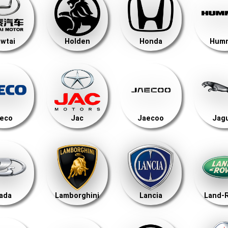
wtai
Holden
Honda
Hum
veco
Jac
Jaecoo
Jag
ada
Lamborghini
Lancia
Land-