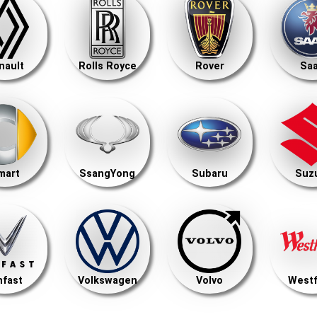
nault
Rolls Royce
Rover
Sa
mart
SsangYong
Subaru
Suz
nfast
Volkswagen
Volvo
Westf