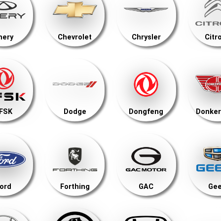
hery
Chevrolet
Chrysler
Citr
FSK
Dodge
Dongfeng
Donker
ord
Forthing
GAC
Gee