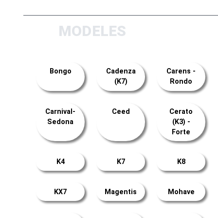
MODELES
Bongo
Cadenza
Carens -
(K7)
Rondo
Carnival-
Ceed
Cerato
Sedona
(K3) -
Forte
K4
K7
K8
KX7
Magentis
Mohave