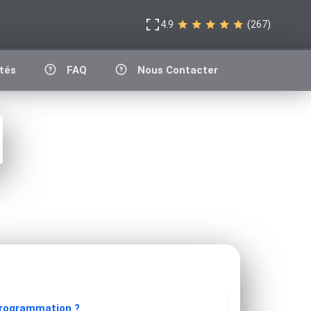
4.9
(267)
tés
FAQ
Nous Contacter
programmation ?