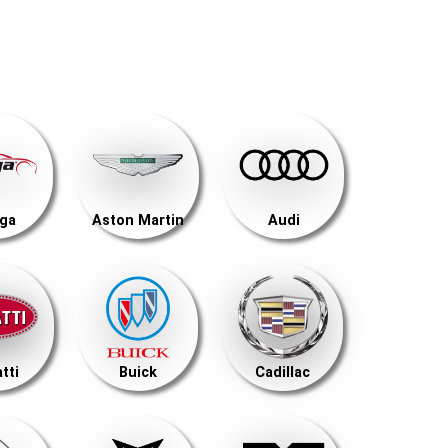
ega
Aston Martin
Audi
tti
Buick
Cadillac