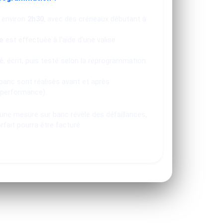
 environ
2h30
, avec des créneaux débutant à
e
est effectuée à l'aide d'une valise
, écrit, puis testé selon la reprogrammation
banc sont réalisés avant et après
 performance).
u une mesure sur banc révèle des défaillances,
orfait pourra être facturé.