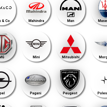
k & Co
Mahindra
Man
Mase
MG
Mini
Mitsubishi
Mor
pel
Pagani
Peugeot
Poles