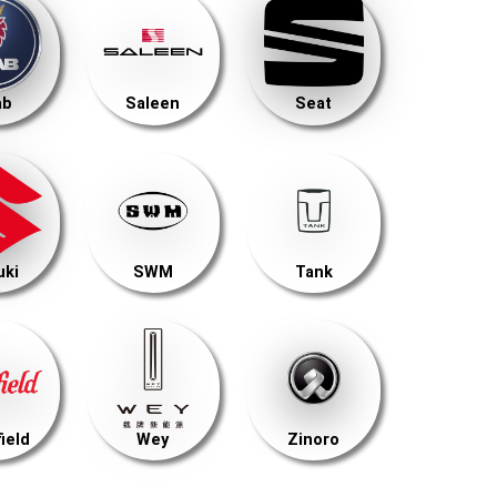
ab
Saleen
Seat
uki
SWM
Tank
ield
Wey
Zinoro