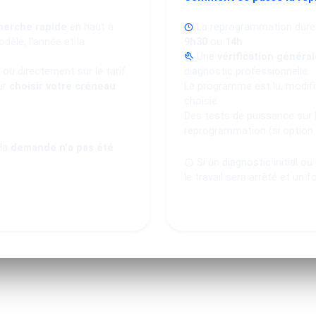
herche rapide
en haut à
La reprogrammation dure
dèle, l'année et la
9h30
ou
14h
.
Une
vérification général
ou directement sur le tarif.
diagnostic professionnelle.
ur
choisir votre créneau
Le programme est lu, modifié
choisie.
Des tests de puissance sur 
reprogrammation (si option
 la
demande n'a pas été
Si un diagnostic initial o
le travail sera arrêté et un f