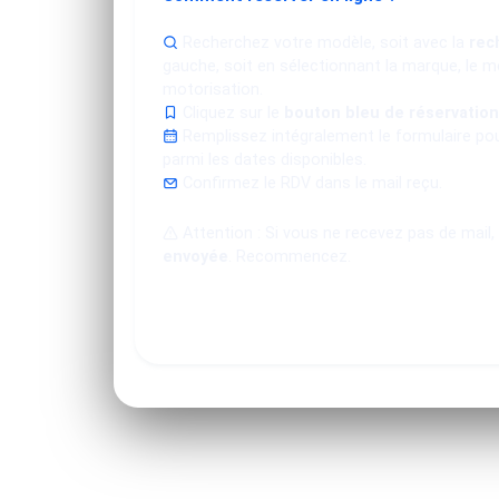
Recherchez votre modèle, soit avec la
rec
gauche, soit en sélectionnant la marque, le mo
motorisation.
Cliquez sur le
bouton bleu de réservation
Remplissez intégralement le formulaire po
parmi les dates disponibles.
Confirmez le RDV dans le mail reçu.
Attention : Si vous ne recevez pas de mail,
envoyée
. Recommencez.