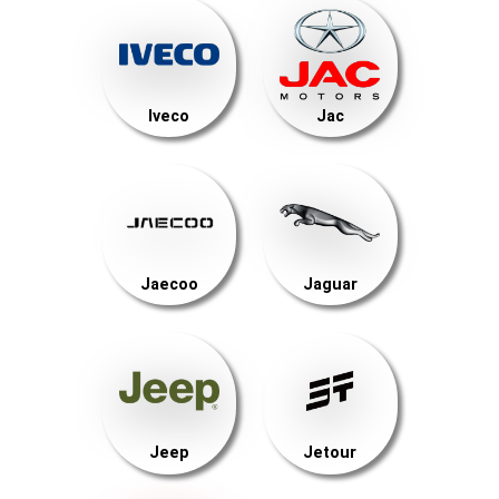
Iveco
Jac
Jaecoo
Jaguar
Jeep
Jetour