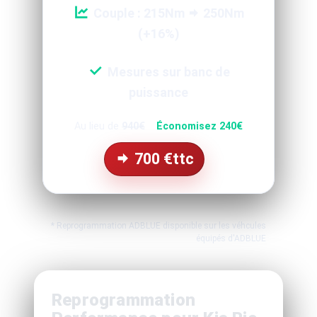
Couple : 215Nm
250Nm
(+16%)
Mesures sur banc de
puissance
Au lieu de
940€
Économisez 240€
700
€ttc
* Reprogrammation ADBLUE disponible sur les véhcules
équipés d'ADBLUE
Reprogrammation