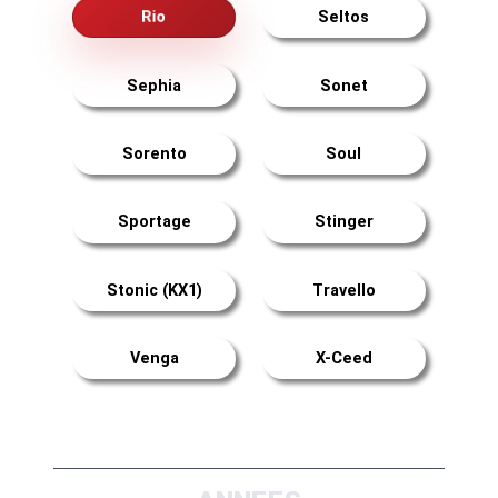
Rio
Seltos
Sephia
Sonet
Sorento
Soul
Sportage
Stinger
Stonic (KX1)
Travello
Venga
X-Ceed