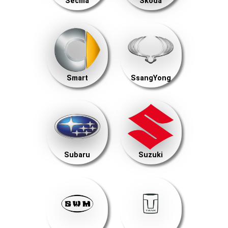
Secma
Skoda
Smart
SsangYong
Subaru
Suzuki