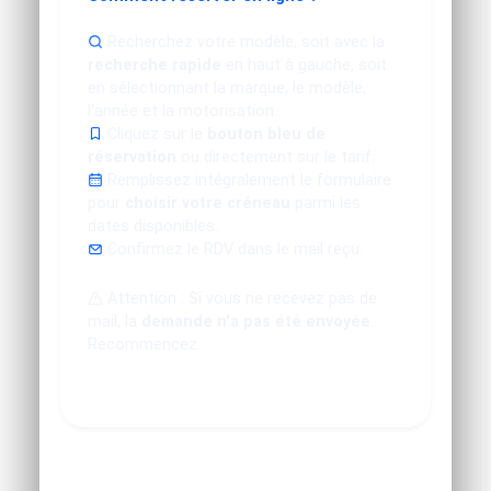
Recherchez votre modèle, soit avec la
recherche rapide
en haut à gauche, soit
en sélectionnant la marque, le modèle,
l'année et la motorisation.
Cliquez sur le
bouton bleu de
réservation
ou directement sur le tarif.
Remplissez intégralement le formulaire
pour
choisir votre créneau
parmi les
dates disponibles.
Confirmez le RDV dans le mail reçu.
Attention : Si vous ne recevez pas de
mail, la
demande n'a pas été envoyée
.
Recommencez.