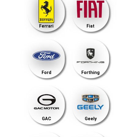
Ferrari
Fiat
Ford
Forthing
GAC
Geely