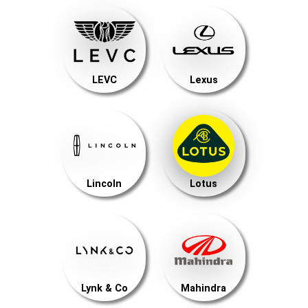
LEVC
Lexus
Lincoln
Lotus
Lynk & Co
Mahindra