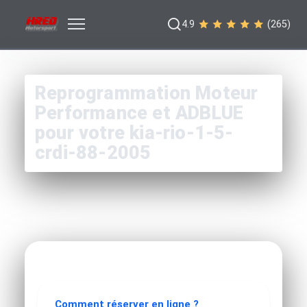
4.9
(265)
Reprogrammation Moteur
Performance et ADBLUE
pour votre kia-rio-1-5-
crdi-88-2005
Comment réserver en ligne ?