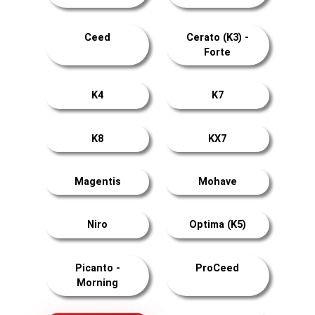
Ceed
Cerato (K3) -
Forte
K4
K7
K8
KX7
Magentis
Mohave
Niro
Optima (K5)
Picanto -
ProCeed
Morning