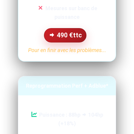
Mesures sur banc de
puissance
490
€ttc
Pour en finir avec les problèmes...
Reprogrammation Perf + Adblue*
Puissance : 88hp
104hp
(+18%)