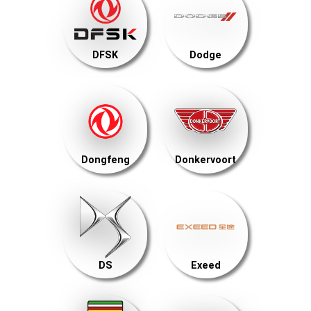
DFSK
Dodge
Dongfeng
Donkervoort
DS
Exeed