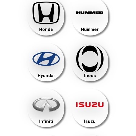
Honda
Hummer
Hyundai
Ineos
Infiniti
Isuzu