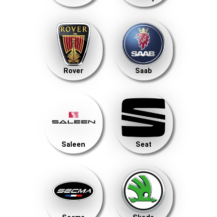
Rover
Saab
Saleen
Seat