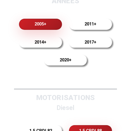
ANNEES
2005+
2011+
2014+
2017+
2020+
MOTORISATIONS
Diesel
1.5 CRDI 82
1.5 CRDI 88