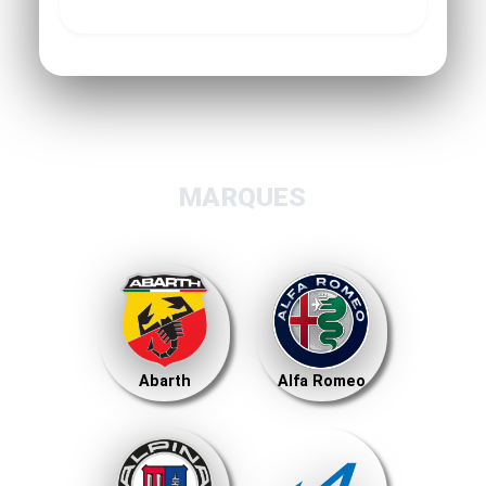
MARQUES
Abarth
Alfa Romeo