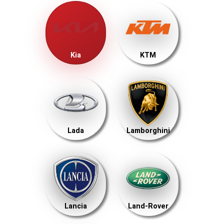
Kia
KTM
Lada
Lamborghini
Lancia
Land-Rover