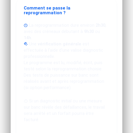
Comment se passe la
reprogrammation ?
La reprogrammation dure environ
2h30
,
avec des créneaux débutant à
9h30
ou
14h
.
Une
vérification générale
est
effectuée à l'aide d'une valise diagnostic
professionnelle.
Le programme est lu, modifié, écrit, puis
testé selon la reprogrammation choisie.
Des tests de puissance sur banc sont
réalisés avant et après reprogrammation
(si option performance).
Si un diagnostic initial ou une mesure
sur banc révèle des défaillances, le travail
sera arrêté et un forfait pourra être
facturé.