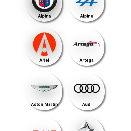
Alpina
Alpine
Ariel
Artega
Aston Martin
Audi