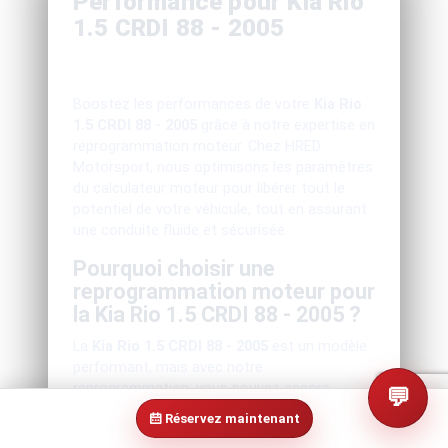
Performance pour Kia Rio
1.5 CRDI 88 - 2005
Boostez les performances de votre
Kia Rio
1.5 CRDI 88 - 2005
grâce à notre expertise en
reprogrammation moteur. Chez HRED
Motorsport, nous optimisons les paramètres
du calculateur moteur pour libérer tout le
potentiel de votre véhicule, tout en assurant
une conduite fluide et sécurisée.
Pourquoi choisir une
reprogrammation moteur pour
la Kia Rio 1.5 CRDI 88 - 2005 ?
La
Kia Rio 1.5 CRDI 88 - 2005
est un modèle
performant, mais avec notre
reprogrammation, vous pouvez encore
💬
améliorer la puissance et le couple, tout en
Réservez maintenant
augmentant le plaisir de conduite. Grâce à un