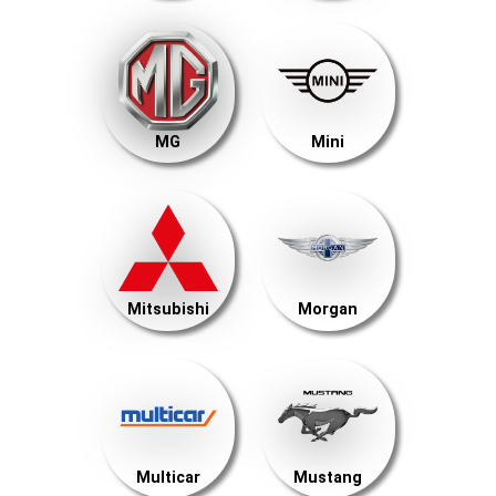
MG
Mini
Mitsubishi
Morgan
Multicar
Mustang