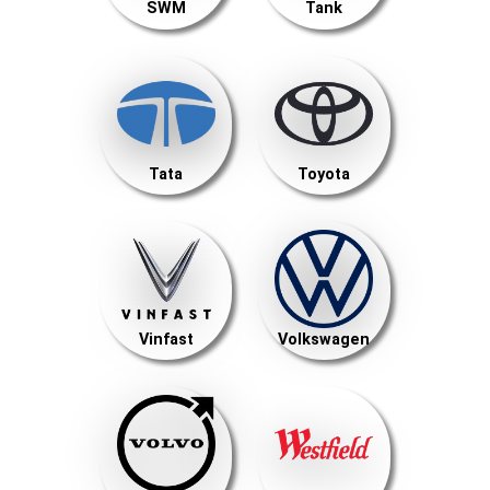
SWM
Tank
Tata
Toyota
Vinfast
Volkswagen