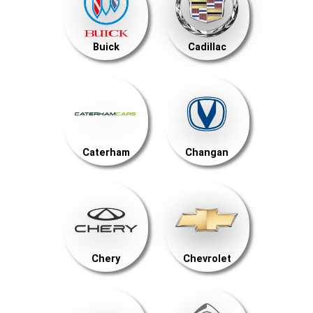
Buick
Cadillac
Caterham
Changan
Chery
Chevrolet