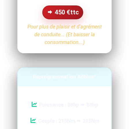
450
€ttc
Pour plus de plaisir et d'agrément
de conduite... (Et baisser la
consommation...)
Reprogrammation Adblue*
Puissance : 88hp
88hp
Couple : 215Nm
215Nm