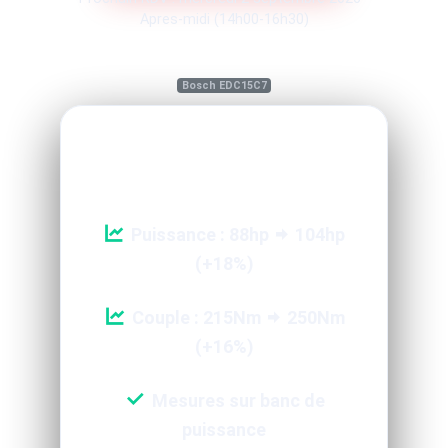
Apres-midi (14h00-16h30)
Bosch EDC15C7
Reprogrammation Performance
Puissance : 88hp
104hp
(+18%)
Couple : 215Nm
250Nm
(+16%)
Mesures sur banc de
puissance