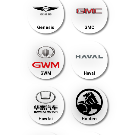
Genesis
GMC
GWM
Haval
Hawtai
Holden