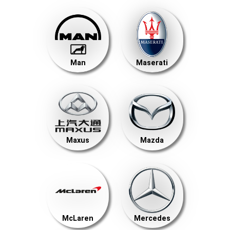
Man
Maserati
Maxus
Mazda
McLaren
Mercedes