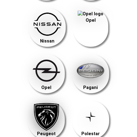
Opel
Nissan
Opel
Pagani
Peugeot
Polestar