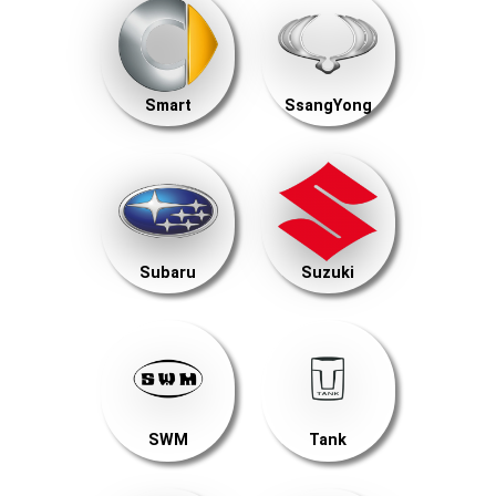
Smart
SsangYong
Subaru
Suzuki
SWM
Tank