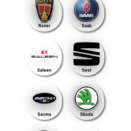
Rover
Saab
Saleen
Seat
Secma
Skoda