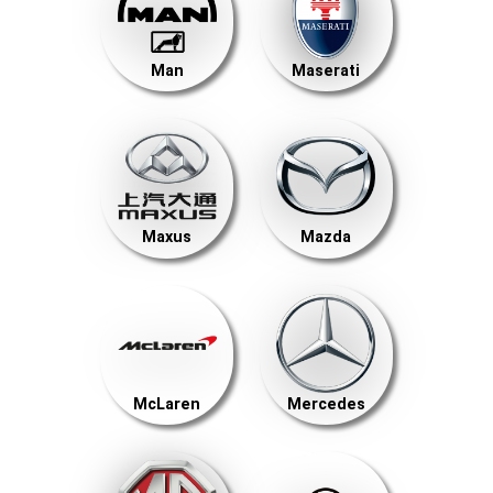
Man
Maserati
Maxus
Mazda
McLaren
Mercedes