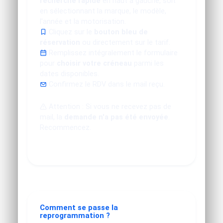
recherche rapide
en haut à gauche, soit
en sélectionnant la marque, le modèle,
l'année et la motorisation.
Cliquez sur le
bouton bleu de
réservation
ou directement sur le tarif.
Remplissez intégralement le formulaire
pour
choisir votre créneau
parmi les
dates disponibles.
Confirmez le RDV dans le mail reçu.
Attention : Si vous ne recevez pas de
mail, la
demande n'a pas été envoyée
.
Recommencez.
Comment se passe la
reprogrammation ?