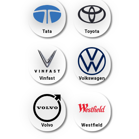
Tata
Toyota
Vinfast
Volkswagen
Volvo
Westfield