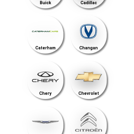
Buick
Cadillac
Caterham
Changan
Chery
Chevrolet