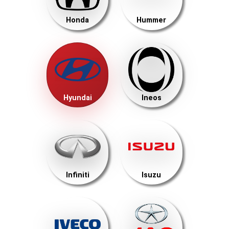
Honda
Hummer
Hyundai
Ineos
Infiniti
Isuzu