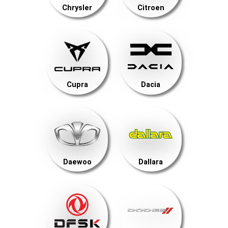
Chrysler
Citroen
Cupra
Dacia
Daewoo
Dallara