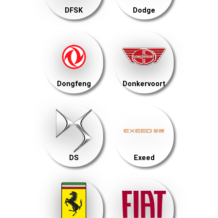
DFSK
Dodge
Dongfeng
Donkervoort
DS
Exeed