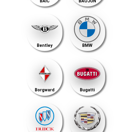
BAIC
BAOJUN
Bentley
BMW
Borgward
Bugatti