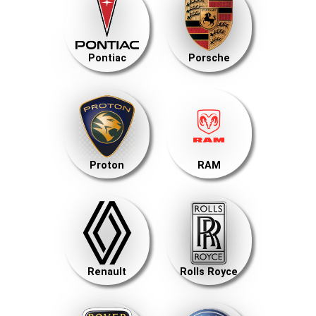
Pontiac
Porsche
Proton
RAM
Renault
Rolls Royce