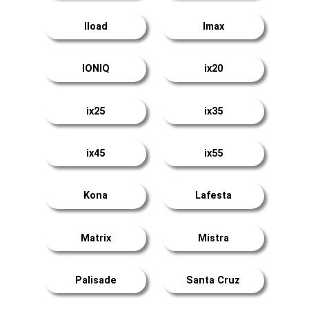
Iload
Imax
IONIQ
ix20
ix25
ix35
ix45
ix55
Kona
Lafesta
Matrix
Mistra
Palisade
Santa Cruz