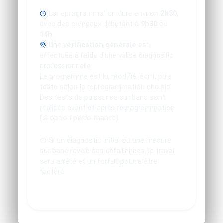
La reprogrammation dure environ
2h30
,
avec des créneaux débutant à
9h30
ou
14h
.
Une
vérification générale
est
effectuée à l'aide d'une valise diagnostic
professionnelle.
Le programme est lu, modifié, écrit, puis
testé selon la reprogrammation choisie.
Des tests de puissance sur banc sont
réalisés avant et après reprogrammation
(si option performance).
Si un diagnostic initial ou une mesure
sur banc révèle des défaillances, le travail
sera arrêté et un forfait pourra être
facturé.