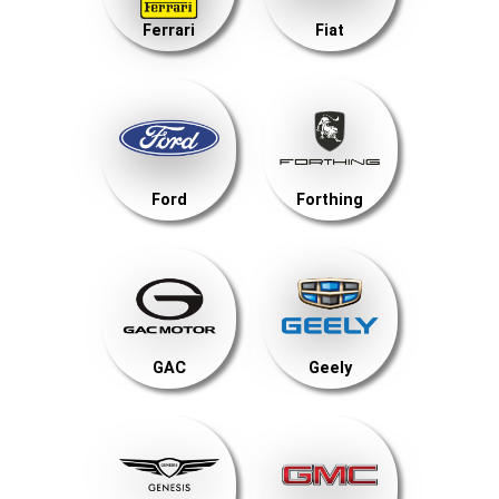
Ferrari
Fiat
Ford
Forthing
GAC
Geely