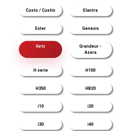
Custo / Custin
Elantra
Exter
Genesis
Getz
Grandeur -
Azera
H serie
H100
H350
HB20
i10
i20
i30
i40