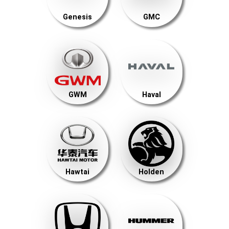
Genesis
GMC
GWM
Haval
Hawtai
Holden