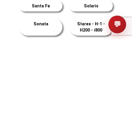
Santa Fe
Solaris
💬
Sonata
Starex - H-1 -
H200 - i800
Stargazer
Staria
Trajet
Tucson
Veloster
Venue
XCent