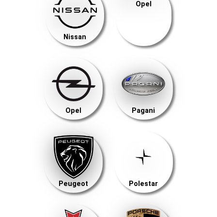
Opel
Nissan
Opel
Pagani
Peugeot
Polestar