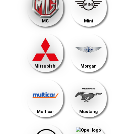
MG
Mini
Mitsubishi
Morgan
Multicar
Mustang