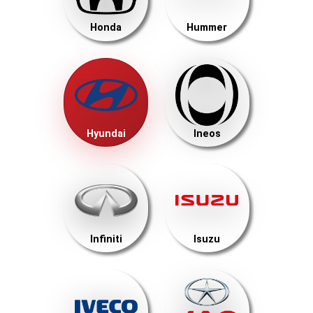
Honda
Hummer
Hyundai
Ineos
Infiniti
Isuzu