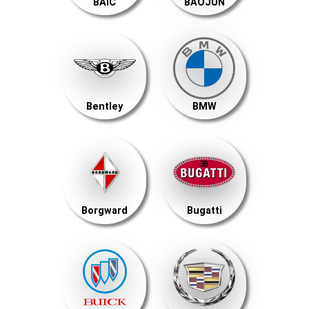
BAIC
BAOJUN
Bentley
BMW
Borgward
Bugatti