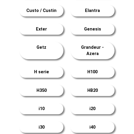
Custo / Custin
Elantra
Exter
Genesis
Getz
Grandeur -
Azera
H serie
H100
H350
HB20
i10
i20
i30
i40