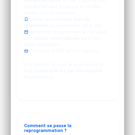
recherche rapide
en haut à gauche, soit
en sélectionnant la marque, le modèle,
l'année et la motorisation.
Cliquez sur le
bouton bleu de
réservation
ou directement sur le tarif.
Remplissez intégralement le formulaire
pour
choisir votre créneau
parmi les
dates disponibles.
Confirmez le RDV dans le mail reçu.
Attention : Si vous ne recevez pas de
mail, la
demande n'a pas été envoyée
.
Recommencez.
Comment se passe la
reprogrammation ?