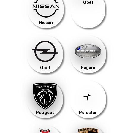
Opel
Nissan
Opel
Pagani
Peugeot
Polestar