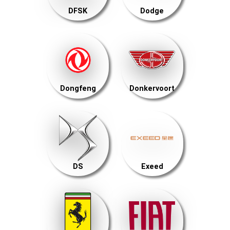
DFSK
Dodge
Dongfeng
Donkervoort
DS
Exeed