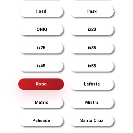
Iload
Imax
IONIQ
ix20
ix25
ix35
ix45
ix55
Kona
Lafesta
Matrix
Mistra
Palisade
Santa Cruz