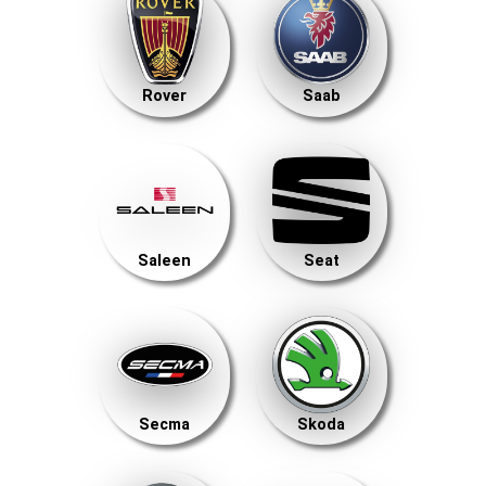
Rover
Saab
Saleen
Seat
Secma
Skoda