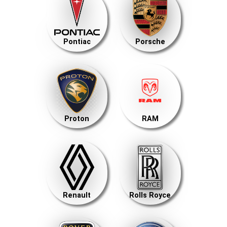
Pontiac
Porsche
Proton
RAM
Renault
Rolls Royce