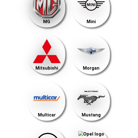
MG
Mini
Mitsubishi
Morgan
Multicar
Mustang