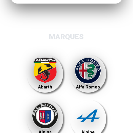
MARQUES
Abarth
Alfa Romeo
Alpina
Alpine