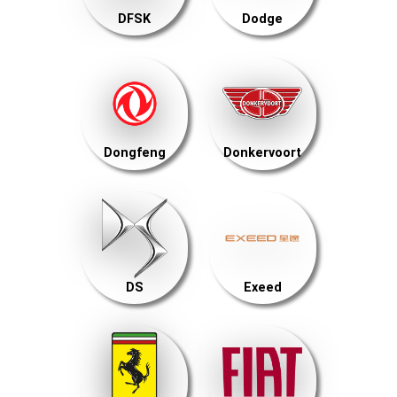
DFSK
Dodge
Dongfeng
Donkervoort
DS
Exeed