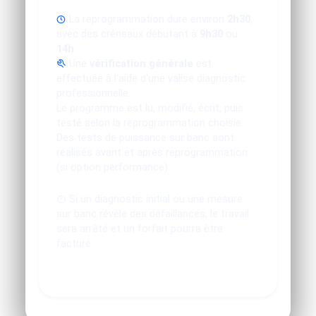
La reprogrammation dure environ
2h30
,
avec des créneaux débutant à
9h30
ou
14h
.
Une
vérification générale
est
effectuée à l'aide d'une valise diagnostic
professionnelle.
Le programme est lu, modifié, écrit, puis
testé selon la reprogrammation choisie.
Des tests de puissance sur banc sont
réalisés avant et après reprogrammation
(si option performance).
Si un diagnostic initial ou une mesure
sur banc révèle des défaillances, le travail
sera arrêté et un forfait pourra être
facturé.