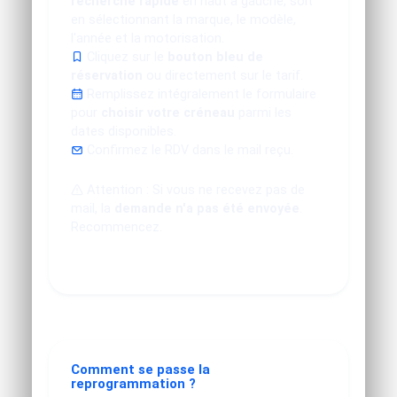
recherche rapide
en haut à gauche, soit
en sélectionnant la marque, le modèle,
l'année et la motorisation.
Cliquez sur le
bouton bleu de
réservation
ou directement sur le tarif.
Remplissez intégralement le formulaire
pour
choisir votre créneau
parmi les
dates disponibles.
Confirmez le RDV dans le mail reçu.
Attention : Si vous ne recevez pas de
mail, la
demande n'a pas été envoyée
.
Recommencez.
Comment se passe la
reprogrammation ?