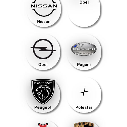
Opel
Nissan
Opel
Pagani
Peugeot
Polestar