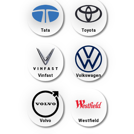
Tata
Toyota
Vinfast
Volkswagen
Volvo
Westfield