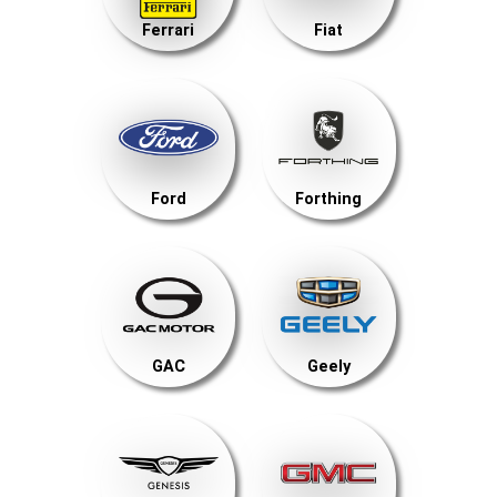
Ferrari
Fiat
Ford
Forthing
GAC
Geely