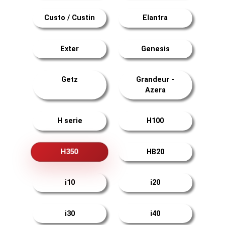
Custo / Custin
Elantra
Exter
Genesis
Getz
Grandeur -
Azera
H serie
H100
H350
HB20
i10
i20
i30
i40