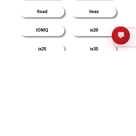
Iload
Imax
IONIQ
ix20
💬
ix25
ix35
ix45
ix55
Kona
Lafesta
Matrix
Mistra
Palisade
Santa Cruz