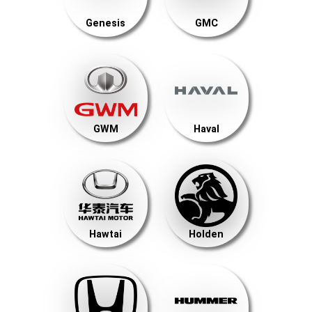
Genesis
GMC
GWM
Haval
Hawtai
Holden