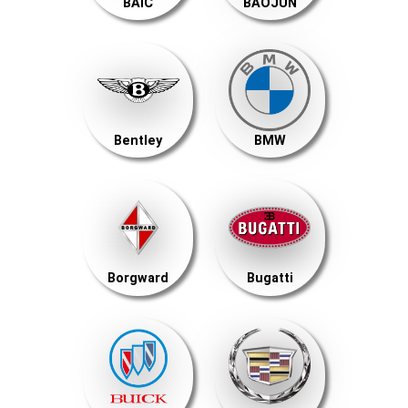
BAIC
BAOJUN
Bentley
BMW
Borgward
Bugatti