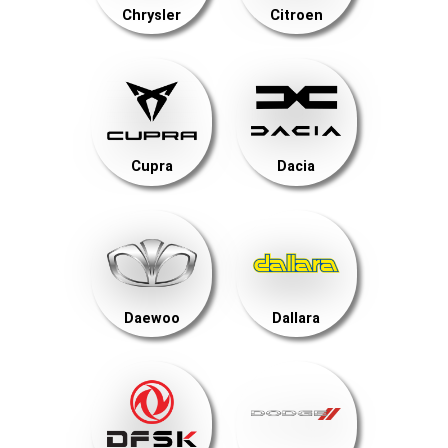
Chrysler
Citroen
Cupra
Dacia
Daewoo
Dallara