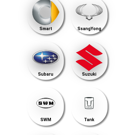
Smart
SsangYong
Subaru
Suzuki
SWM
Tank