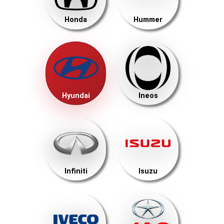
Honda
Hummer
Hyundai
Ineos
Infiniti
Isuzu