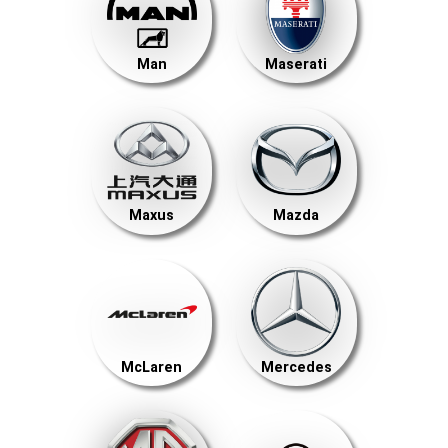
Man
Maserati
Maxus
Mazda
McLaren
Mercedes