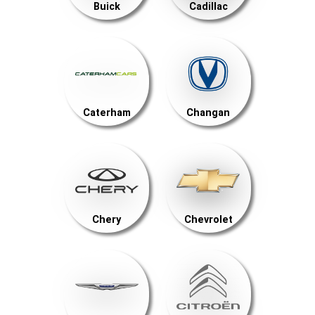
Buick
Cadillac
Caterham
Changan
Chery
Chevrolet