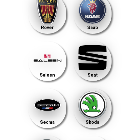
Rover
Saab
Saleen
Seat
Secma
Skoda