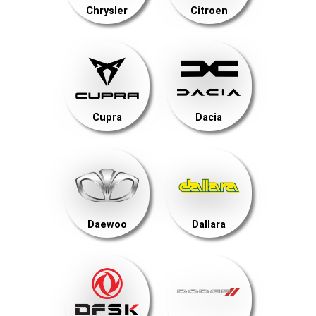
Chrysler
Citroen
Cupra
Dacia
Daewoo
Dallara