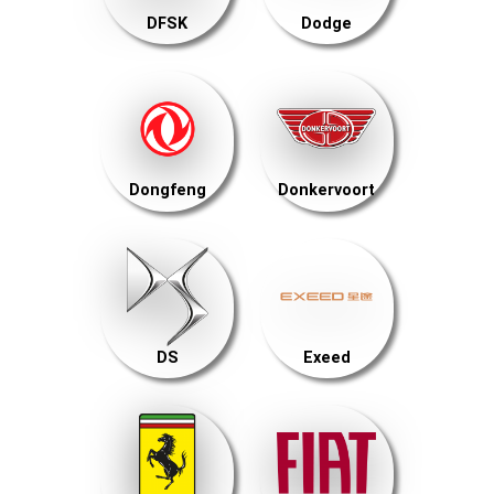
DFSK
Dodge
Dongfeng
Donkervoort
DS
Exeed