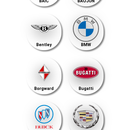
BAIC
BAOJUN
Bentley
BMW
Borgward
Bugatti