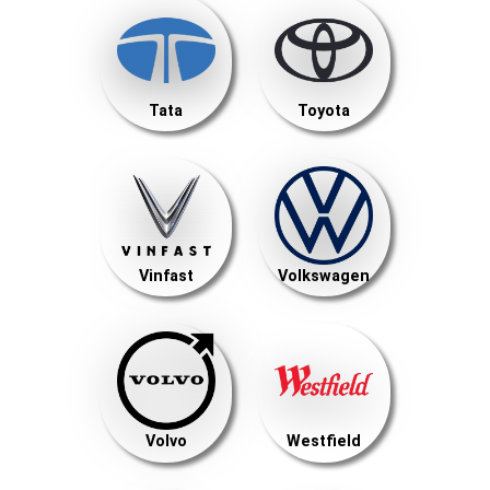
Tata
Toyota
Vinfast
Volkswagen
Volvo
Westfield