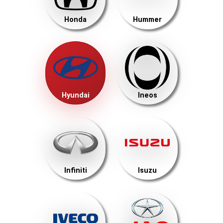
Honda
Hummer
Hyundai
Ineos
Infiniti
Isuzu