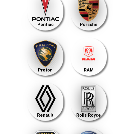
Pontiac
Porsche
Proton
RAM
Renault
Rolls Royce