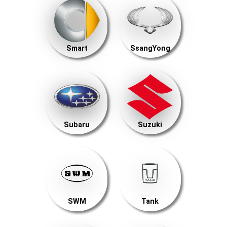
Smart
SsangYong
Subaru
Suzuki
SWM
Tank