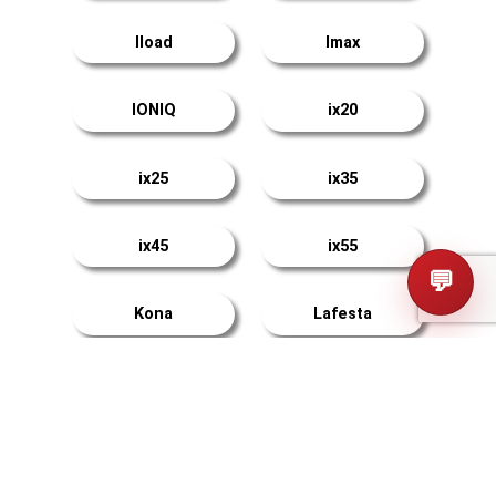
Iload
Imax
IONIQ
ix20
ix25
ix35
ix45
ix55
💬
Kona
Lafesta
Matrix
Mistra
Palisade
Santa Cruz