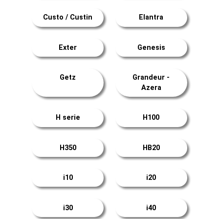
Custo / Custin
Elantra
Exter
Genesis
Getz
Grandeur -
Azera
H serie
H100
H350
HB20
i10
i20
i30
i40