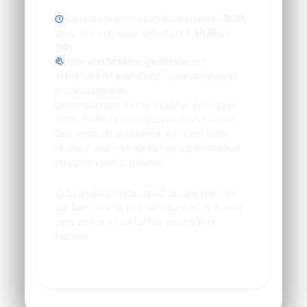
La reprogrammation dure environ
2h30
,
avec des créneaux débutant à
9h30
ou
14h
.
Une
vérification générale
est
effectuée à l'aide d'une valise diagnostic
professionnelle.
Le programme est lu, modifié, écrit, puis
testé selon la reprogrammation choisie.
Des tests de puissance sur banc sont
réalisés avant et après reprogrammation
(si option performance).
Si un diagnostic initial ou une mesure
sur banc révèle des défaillances, le travail
sera arrêté et un forfait pourra être
facturé.