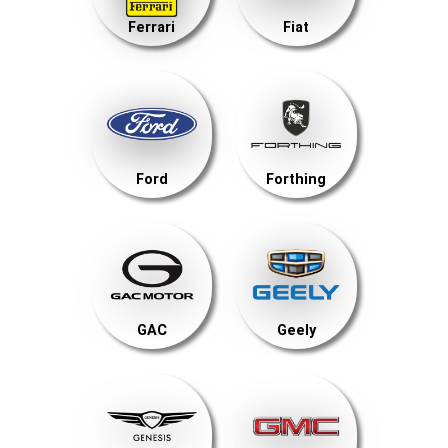
Ferrari
Fiat
Ford
Forthing
GAC
Geely