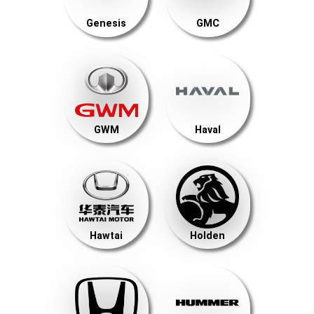
Genesis
GMC
GWM
Haval
Hawtai
Holden