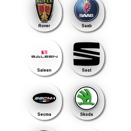
Rover
Saab
Saleen
Seat
Secma
Skoda