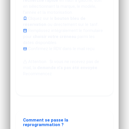
recherche rapide
en haut à gauche, soit
en sélectionnant la marque, le modèle,
l'année et la motorisation.
Cliquez sur le
bouton bleu de
réservation
ou directement sur le tarif.
Remplissez intégralement le formulaire
pour
choisir votre créneau
parmi les
dates disponibles.
Confirmez le RDV dans le mail reçu.
Attention : Si vous ne recevez pas de
mail, la
demande n'a pas été envoyée
.
Recommencez.
Comment se passe la
reprogrammation ?