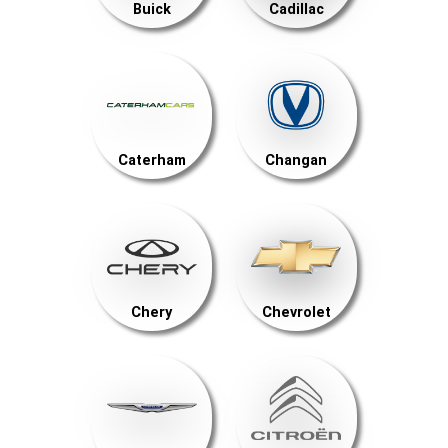
Buick
Cadillac
Caterham
Changan
Chery
Chevrolet