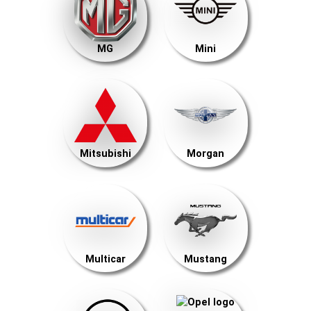
MG
Mini
Mitsubishi
Morgan
Multicar
Mustang