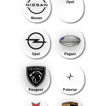
Opel
Nissan
Opel
Pagani
Peugeot
Polestar