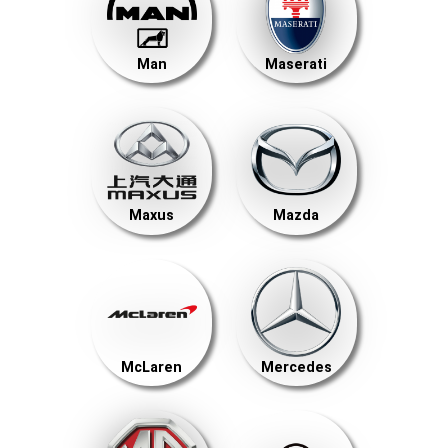
Man
Maserati
Maxus
Mazda
McLaren
Mercedes