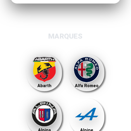
MARQUES
Abarth
Alfa Romeo
Alpina
Alpine