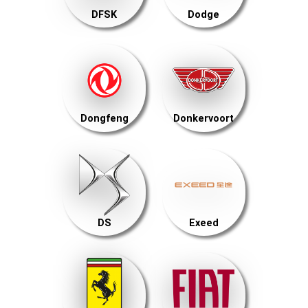
DFSK
Dodge
Dongfeng
Donkervoort
DS
Exeed