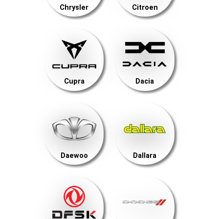
Chrysler
Citroen
Cupra
Dacia
Daewoo
Dallara