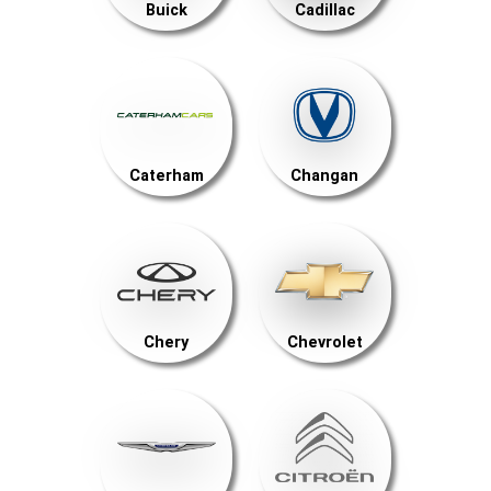
Buick
Cadillac
Caterham
Changan
Chery
Chevrolet