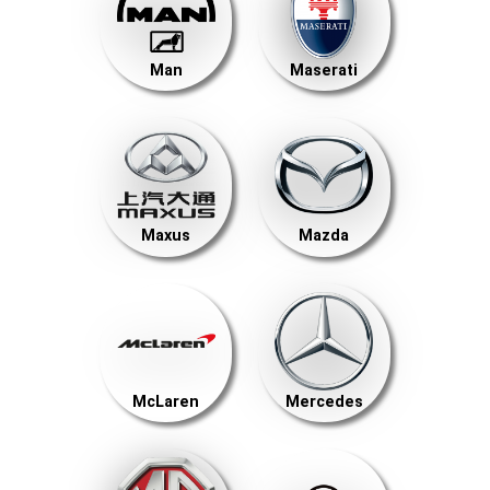
Man
Maserati
Maxus
Mazda
McLaren
Mercedes