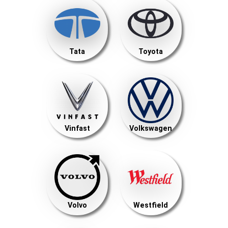
Tata
Toyota
Vinfast
Volkswagen
Volvo
Westfield