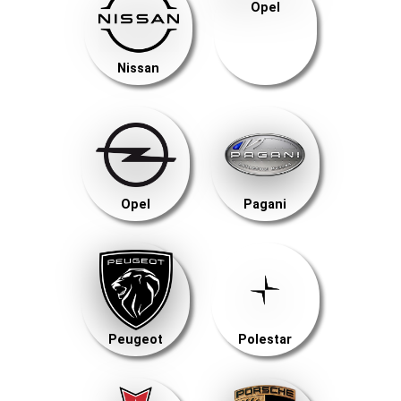
Opel
Nissan
Opel
Pagani
Peugeot
Polestar