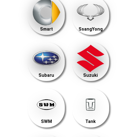
Smart
SsangYong
Subaru
Suzuki
SWM
Tank