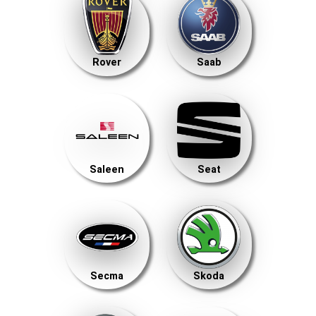
Rover
Saab
Saleen
Seat
Secma
Skoda