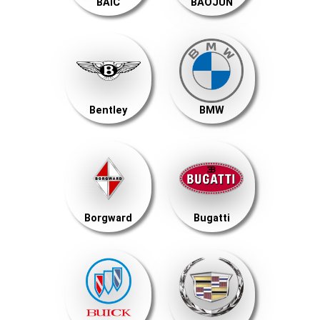
BAIC
BAOJUN
Bentley
BMW
Borgward
Bugatti