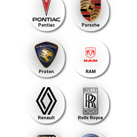
Pontiac
Porsche
Proton
RAM
Renault
Rolls Royce