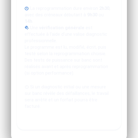
La reprogrammation dure environ
2h30
,
avec des créneaux débutant à
9h30
ou
14h
.
Une
vérification générale
est
effectuée à l'aide d'une valise diagnostic
professionnelle.
Le programme est lu, modifié, écrit, puis
testé selon la reprogrammation choisie.
Des tests de puissance sur banc sont
réalisés avant et après reprogrammation
(si option performance).
Si un diagnostic initial ou une mesure
sur banc révèle des défaillances, le travail
sera arrêté et un forfait pourra être
facturé.