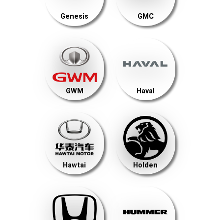
Genesis
GMC
GWM
Haval
Hawtai
Holden