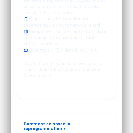
recherche rapide
en haut à gauche, soit
en sélectionnant la marque, le modèle,
l'année et la motorisation.
Cliquez sur le
bouton bleu de
réservation
ou directement sur le tarif.
Remplissez intégralement le formulaire
pour
choisir votre créneau
parmi les
dates disponibles.
Confirmez le RDV dans le mail reçu.
Attention : Si vous ne recevez pas de
mail, la
demande n'a pas été envoyée
.
Recommencez.
Comment se passe la
reprogrammation ?