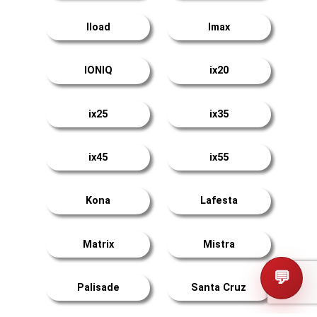
Iload
Imax
IONIQ
ix20
ix25
ix35
ix45
ix55
Kona
Lafesta
Matrix
Mistra
💬
Palisade
Santa Cruz