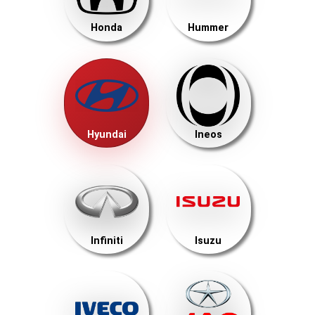
Honda
Hummer
Hyundai
Ineos
Infiniti
Isuzu