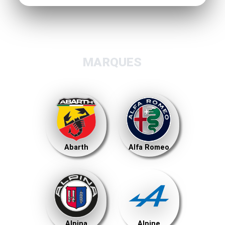
MARQUES
Abarth
Alfa Romeo
Alpina
Alpine