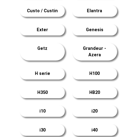
Custo / Custin
Elantra
Exter
Genesis
Getz
Grandeur -
Azera
H serie
H100
H350
HB20
i10
i20
i30
i40