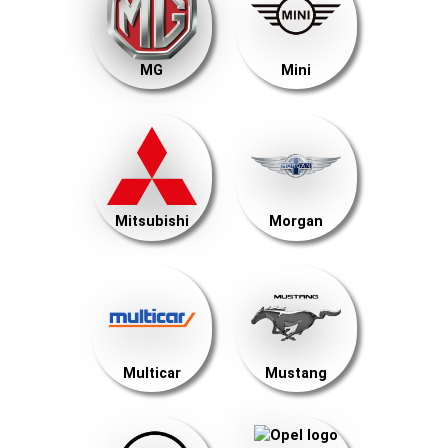
MG
Mini
Mitsubishi
Morgan
Multicar
Mustang