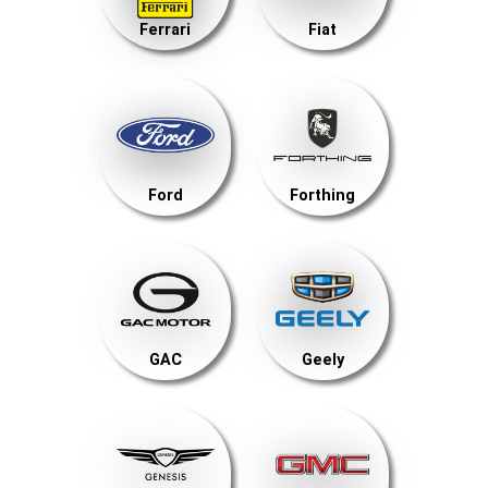
Ferrari
Fiat
Ford
Forthing
GAC
Geely