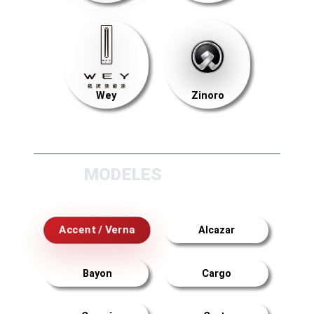
Wey
Zinoro
MODELES
Accent / Verna
Alcazar
Bayon
Cargo