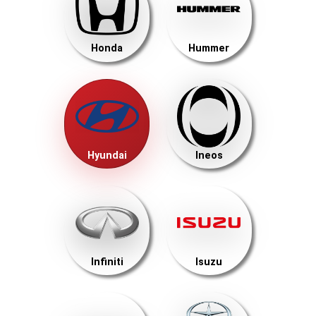
Honda
Hummer
Hyundai
Ineos
Infiniti
Isuzu