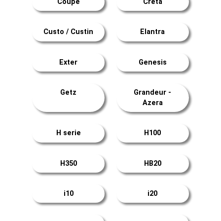
Coupé
Creta
Custo / Custin
Elantra
Exter
Genesis
Getz
Grandeur -
Azera
H serie
H100
H350
HB20
i10
i20