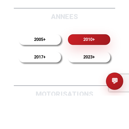
ANNEES
2005+
2010+
2017+
2023+
💬
MOTORISATIONS
Diesel
1.6 CRDI EU6