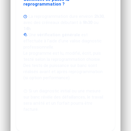
reprogrammation ?
La reprogrammation dure environ
2h30
,
avec des créneaux débutant à
9h30
ou
14h
.
Une
vérification générale
est
effectuée à l'aide d'une valise diagnostic
professionnelle.
Le programme est lu, modifié, écrit, puis
testé selon la reprogrammation choisie.
Des tests de puissance sur banc sont
réalisés avant et après reprogrammation
(si option performance).
Si un diagnostic initial ou une mesure
sur banc révèle des défaillances, le travail
sera arrêté et un forfait pourra être
facturé.