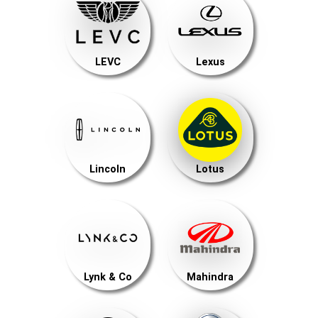
LEVC
Lexus
Lincoln
Lotus
Lynk & Co
Mahindra