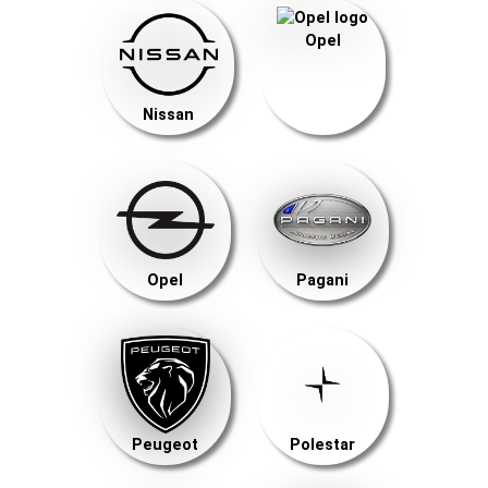
Opel
Nissan
Opel
Pagani
Peugeot
Polestar