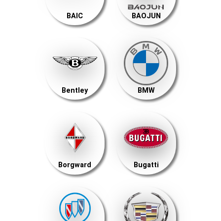
BAIC
BAOJUN
Bentley
BMW
Borgward
Bugatti