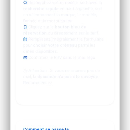
Recherchez votre modèle, soit avec la
recherche rapide
en haut à gauche, soit
en sélectionnant la marque, le modèle,
l'année et la motorisation.
Cliquez sur le
bouton bleu de
réservation
ou directement sur le tarif.
Remplissez intégralement le formulaire
pour
choisir votre créneau
parmi les
dates disponibles.
Confirmez le RDV dans le mail reçu.
Attention : Si vous ne recevez pas de
mail, la
demande n'a pas été envoyée
.
Recommencez.
Comment se passe la