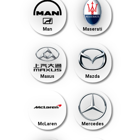
Man
Maserati
Maxus
Mazda
McLaren
Mercedes