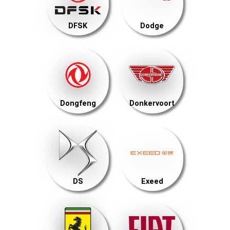
DFSK
Dodge
Dongfeng
Donkervoort
DS
Exeed