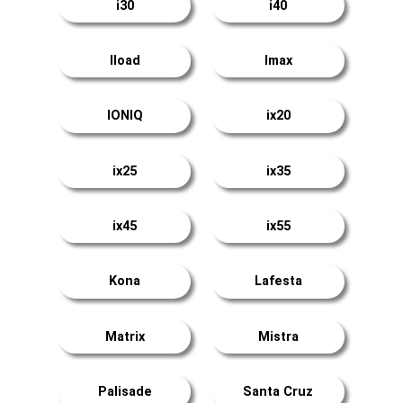
i30
i40
Iload
Imax
IONIQ
ix20
ix25
ix35
ix45
ix55
Kona
Lafesta
Matrix
Mistra
Palisade
Santa Cruz