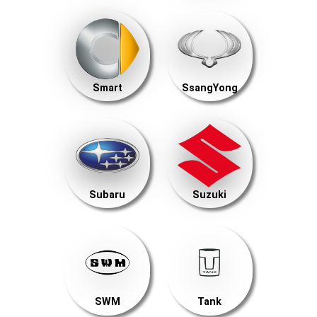
Smart
SsangYong
Subaru
Suzuki
SWM
Tank