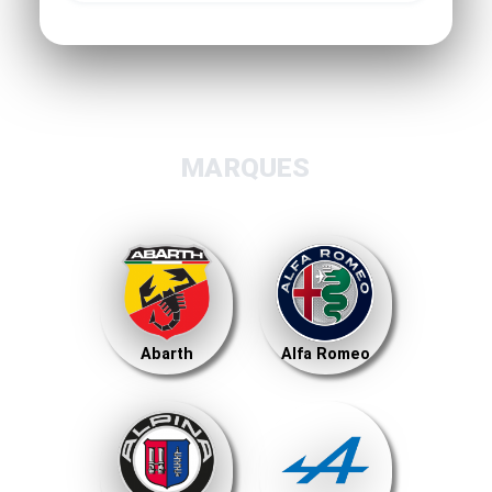
MARQUES
Abarth
Alfa Romeo