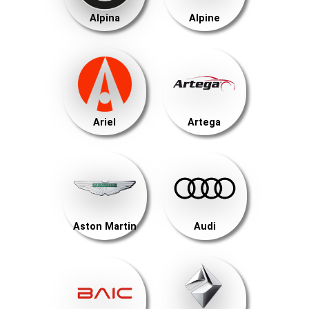
Alpina
Alpine
Ariel
Artega
Aston Martin
Audi