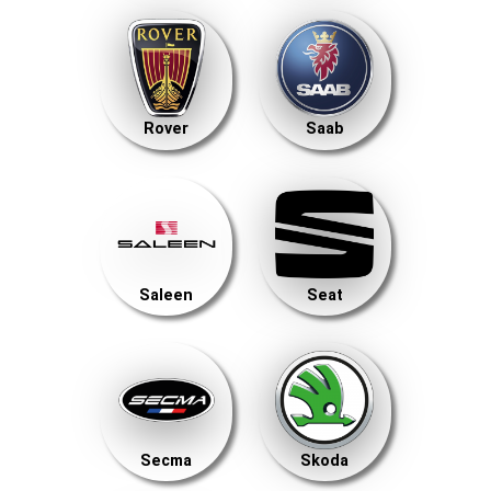
Rover
Saab
Saleen
Seat
Secma
Skoda