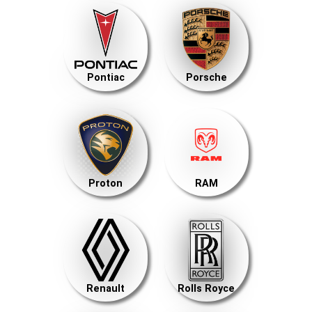
Pontiac
Porsche
Proton
RAM
Renault
Rolls Royce