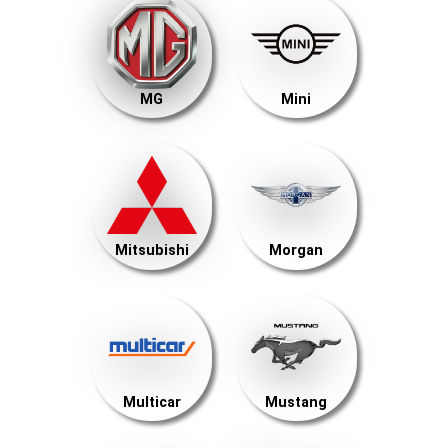
MG
Mini
Mitsubishi
Morgan
Multicar
Mustang