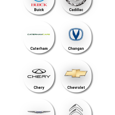
Buick
Cadillac
Caterham
Changan
Chery
Chevrolet