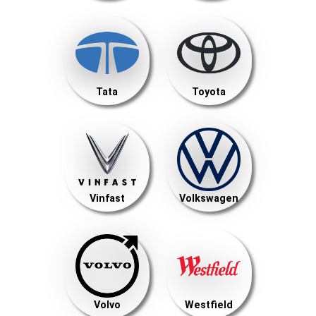
Tata
Toyota
Vinfast
Volkswagen
Volvo
Westfield