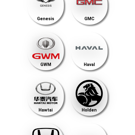
Genesis
GMC
GWM
Haval
Hawtai
Holden