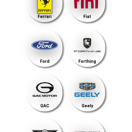
Ferrari
Fiat
Ford
Forthing
GAC
Geely