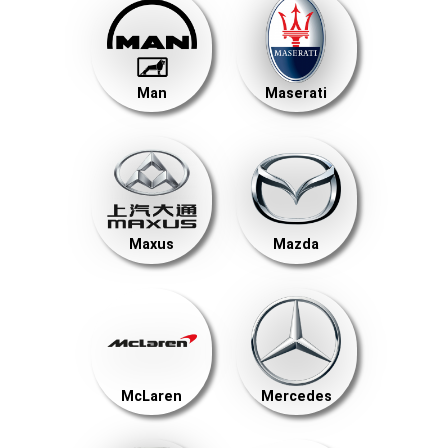
Man
Maserati
Maxus
Mazda
McLaren
Mercedes