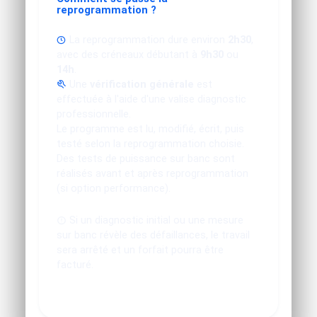
reprogrammation ?
La reprogrammation dure environ
2h30
,
avec des créneaux débutant à
9h30
ou
14h
.
Une
vérification générale
est
effectuée à l'aide d'une valise diagnostic
professionnelle.
Le programme est lu, modifié, écrit, puis
testé selon la reprogrammation choisie.
Des tests de puissance sur banc sont
réalisés avant et après reprogrammation
(si option performance).
Si un diagnostic initial ou une mesure
sur banc révèle des défaillances, le travail
sera arrêté et un forfait pourra être
facturé.