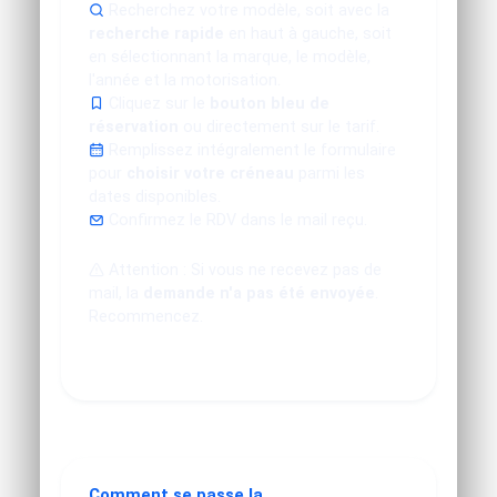
Recherchez votre modèle, soit avec la
recherche rapide
en haut à gauche, soit
en sélectionnant la marque, le modèle,
l'année et la motorisation.
Cliquez sur le
bouton bleu de
réservation
ou directement sur le tarif.
Remplissez intégralement le formulaire
pour
choisir votre créneau
parmi les
dates disponibles.
Confirmez le RDV dans le mail reçu.
Attention : Si vous ne recevez pas de
mail, la
demande n'a pas été envoyée
.
Recommencez.
Comment se passe la