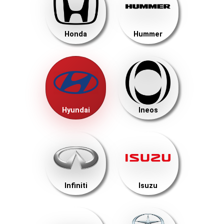
Honda
Hummer
Hyundai
Ineos
Infiniti
Isuzu