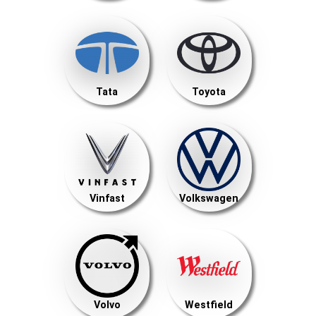
Tata
Toyota
Vinfast
Volkswagen
Volvo
Westfield