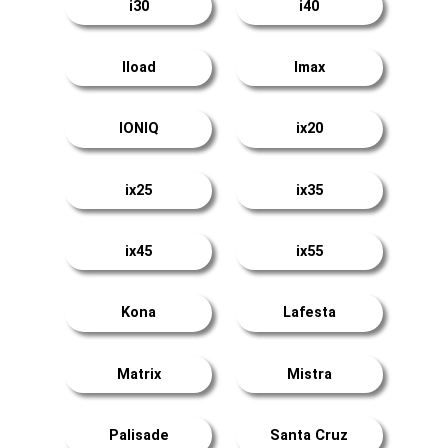
i30
i40
Iload
Imax
IONIQ
ix20
ix25
ix35
ix45
ix55
Kona
Lafesta
Matrix
Mistra
Palisade
Santa Cruz