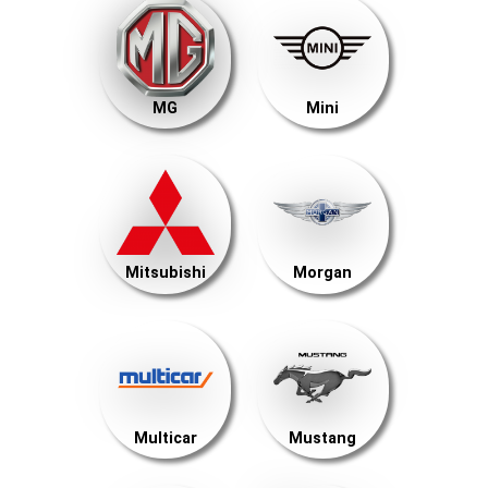
MG
Mini
Mitsubishi
Morgan
Multicar
Mustang