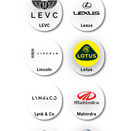
LEVC
Lexus
Lincoln
Lotus
Lynk & Co
Mahindra