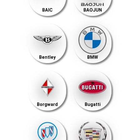
BAIC
BAOJUN
Bentley
BMW
Borgward
Bugatti