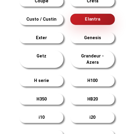
Coupé
Creta
Elantra
Custo / Custin
Exter
Genesis
Getz
Grandeur -
Azera
H serie
H100
H350
HB20
i10
i20