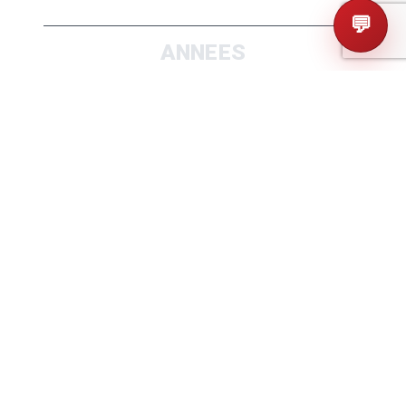
💬
ANNEES
2010+
2016+
2020+
MOTORISATIONS
Essence
1.6 MPI 130
1.8 MPI 146