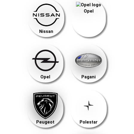
Opel
Nissan
Opel
Pagani
Peugeot
Polestar