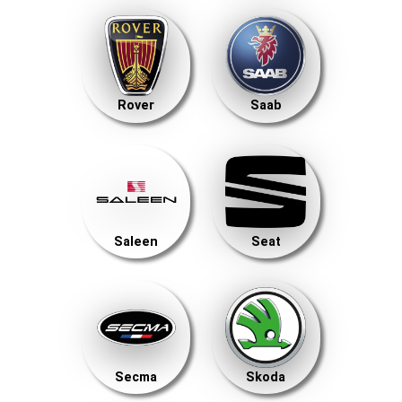
Rover
Saab
Saleen
Seat
Secma
Skoda