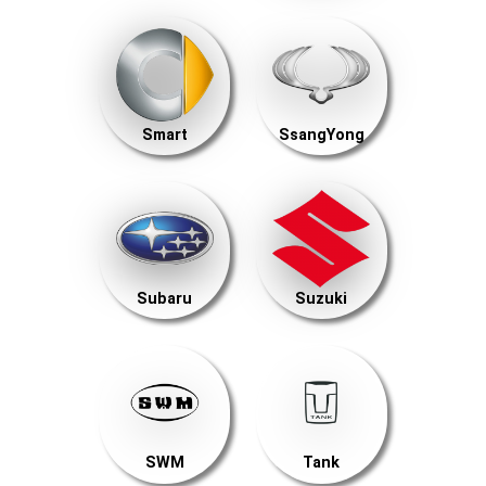
Smart
SsangYong
Subaru
Suzuki
SWM
Tank