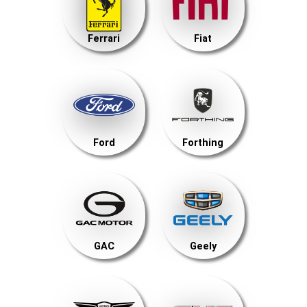
Ferrari
Fiat
Ford
Forthing
GAC
Geely