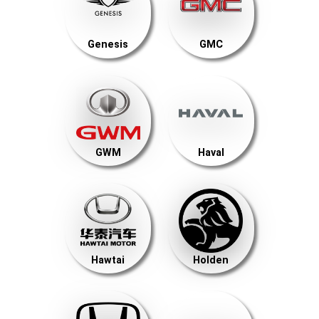
Genesis
GMC
GWM
Haval
Hawtai
Holden