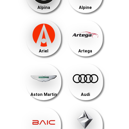
Alpina
Alpine
Ariel
Artega
Aston Martin
Audi