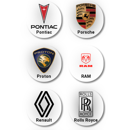
Pontiac
Porsche
Proton
RAM
Renault
Rolls Royce