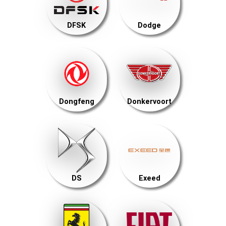
DFSK
Dodge
Dongfeng
Donkervoort
DS
Exeed