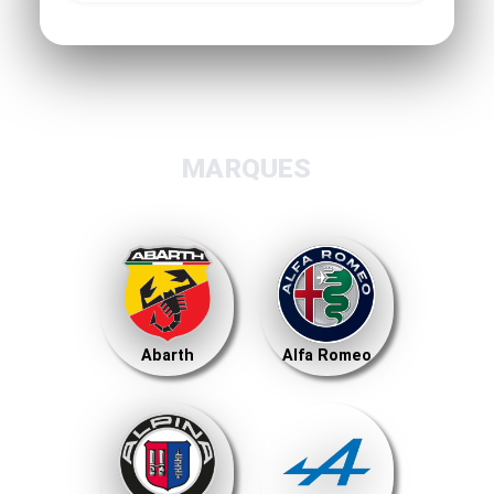
MARQUES
Abarth
Alfa Romeo