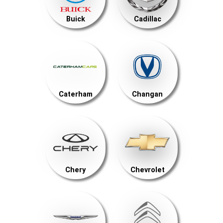
Buick
Cadillac
Caterham
Changan
Chery
Chevrolet