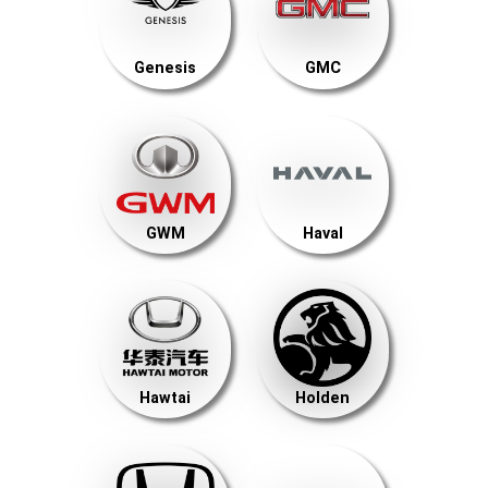
Genesis
GMC
GWM
Haval
Hawtai
Holden