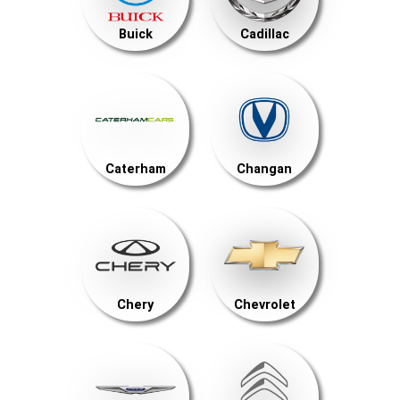
Buick
Cadillac
Caterham
Changan
Chery
Chevrolet