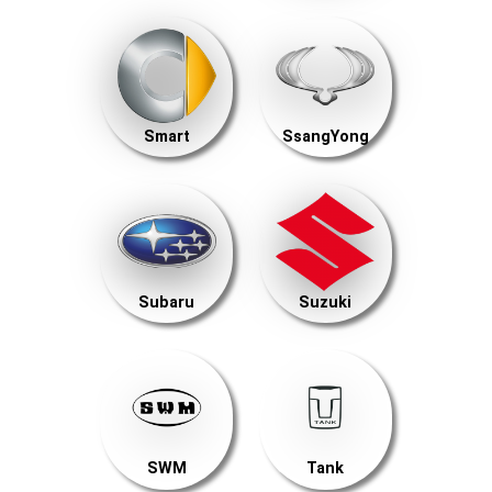
Smart
SsangYong
Subaru
Suzuki
SWM
Tank