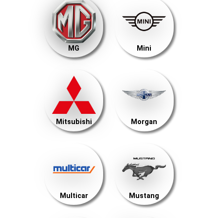
MG
Mini
Mitsubishi
Morgan
Multicar
Mustang