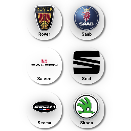
Rover
Saab
Saleen
Seat
Secma
Skoda