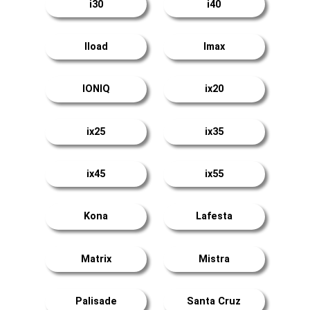
i30
i40
Iload
Imax
IONIQ
ix20
ix25
ix35
ix45
ix55
Kona
Lafesta
Matrix
Mistra
Palisade
Santa Cruz