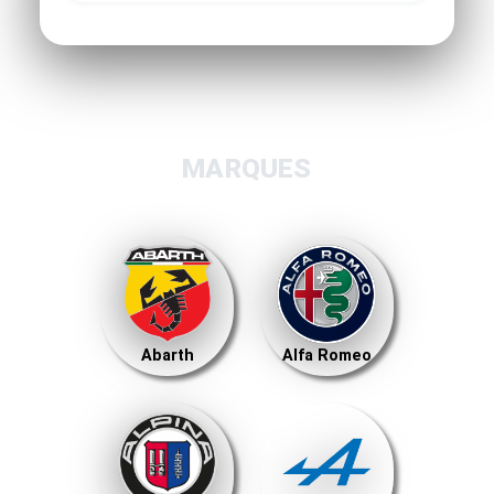
MARQUES
Abarth
Alfa Romeo