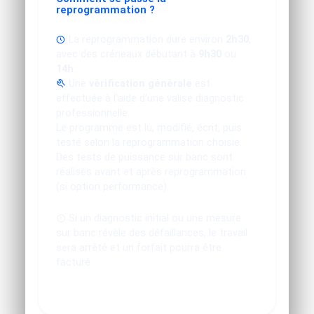
reprogrammation ?
La reprogrammation dure environ
2h30
,
avec des créneaux débutant à
9h30
ou
14h
.
Une
vérification générale
est
effectuée à l'aide d'une valise diagnostic
professionnelle.
Le programme est lu, modifié, écrit, puis
testé selon la reprogrammation choisie.
Des tests de puissance sur banc sont
réalisés avant et après reprogrammation
(si option performance).
Si un diagnostic initial ou une mesure
sur banc révèle des défaillances, le travail
sera arrêté et un forfait pourra être
facturé.