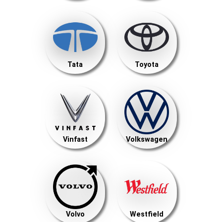
Tata
Toyota
Vinfast
Volkswagen
Volvo
Westfield