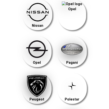
Opel
Nissan
Opel
Pagani
Peugeot
Polestar