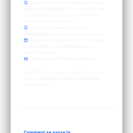
Recherchez votre modèle, soit avec la
recherche rapide
en haut à gauche, soit
en sélectionnant la marque, le modèle,
l'année et la motorisation.
Cliquez sur le
bouton bleu de
réservation
ou directement sur le tarif.
Remplissez intégralement le formulaire
pour
choisir votre créneau
parmi les
dates disponibles.
Confirmez le RDV dans le mail reçu.
Attention : Si vous ne recevez pas de
mail, la
demande n'a pas été envoyée
.
Recommencez.
Comment se passe la