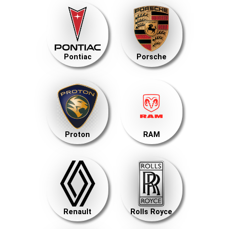
Pontiac
Porsche
Proton
RAM
Renault
Rolls Royce