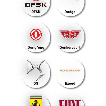
DFSK
Dodge
Dongfeng
Donkervoort
DS
Exeed