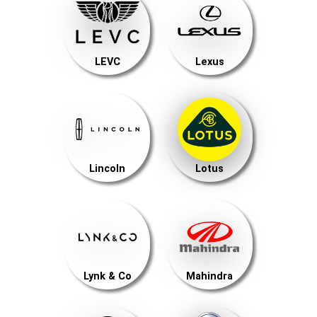
LEVC
Lexus
Lincoln
Lotus
Lynk & Co
Mahindra