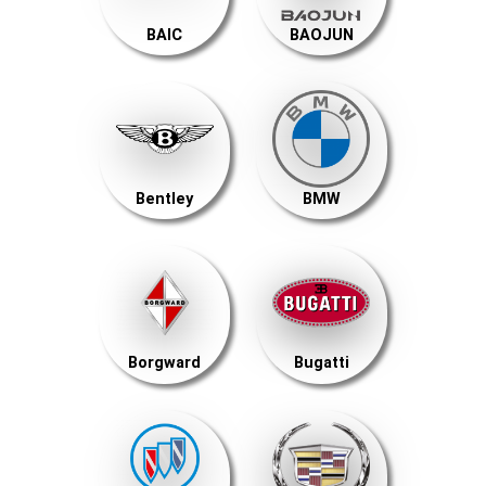
BAIC
BAOJUN
Bentley
BMW
Borgward
Bugatti