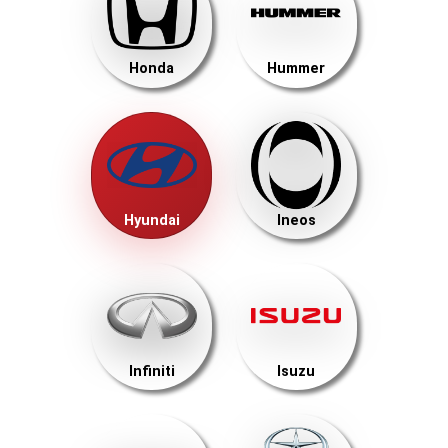
Honda
Hummer
Hyundai
Ineos
Infiniti
Isuzu