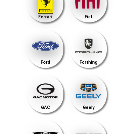
Ferrari
Fiat
Ford
Forthing
GAC
Geely