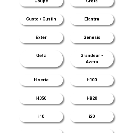
Coupé
Creta
Custo / Custin
Elantra
Exter
Genesis
Getz
Grandeur -
Azera
H serie
H100
H350
HB20
i10
i20