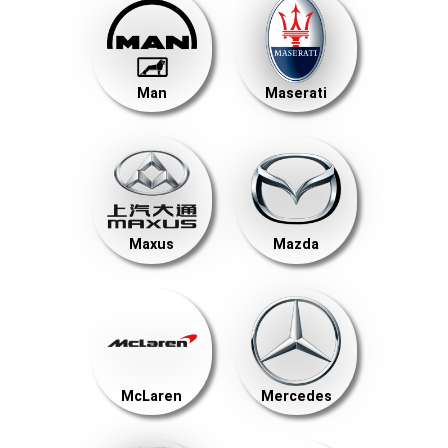
Man
Maserati
Maxus
Mazda
McLaren
Mercedes