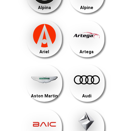
Alpina
Alpine
Ariel
Artega
Aston Martin
Audi