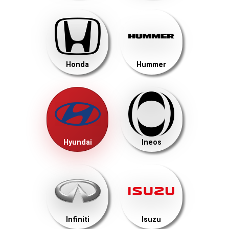
Honda
Hummer
Hyundai
Ineos
Infiniti
Isuzu