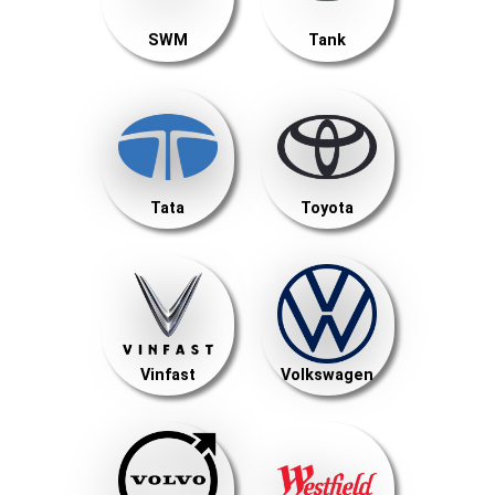
SWM
Tank
Tata
Toyota
Vinfast
Volkswagen