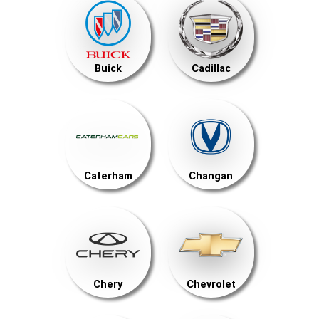
Buick
Cadillac
Caterham
Changan
Chery
Chevrolet