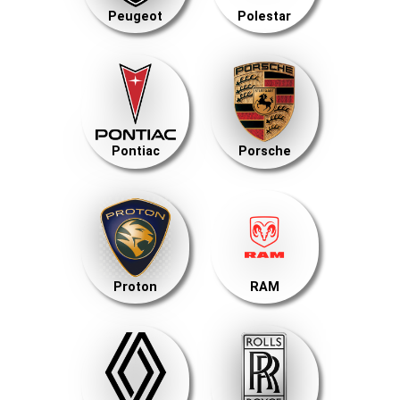
Peugeot
Polestar
Pontiac
Porsche
Proton
RAM