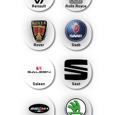
Renault
Rolls Royce
Rover
Saab
Saleen
Seat