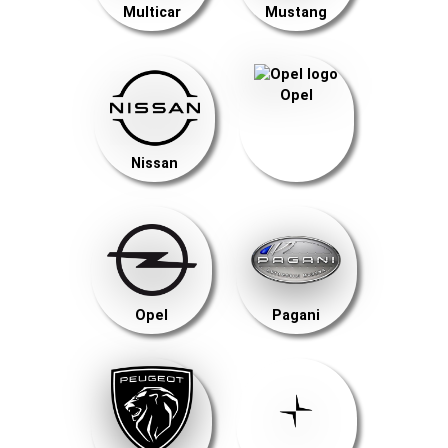
Multicar
Mustang
Opel
Nissan
Opel
Pagani