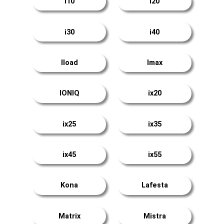
i10
i20
i30
i40
Iload
Imax
IONIQ
ix20
ix25
ix35
ix45
ix55
Kona
Lafesta
Matrix
Mistra