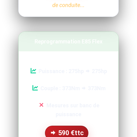
de conduite...
Reprogrammation E85 Flex
Puissance : 275hp
275hp
Couple : 373Nm
373Nm
Mesures sur banc de
puissance
590
€ttc