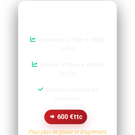
Reprogrammation Performance
Puissance : 275hp
300hp
(+9%)
Couple : 373Nm
440Nm
(+17%)
Mesures sur banc de
puissance
600
€ttc
Pour plus de plaisir et d'agrément