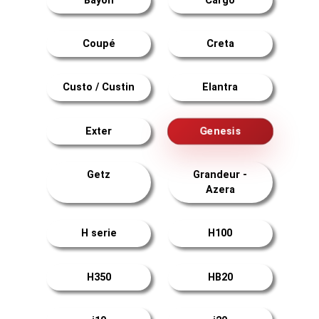
Bayon
Cargo
Coupé
Creta
Custo / Custin
Elantra
Genesis
Exter
Getz
Grandeur -
Azera
H serie
H100
H350
HB20