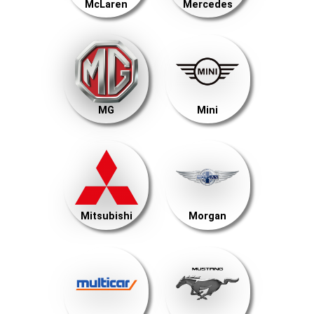
McLaren
Mercedes
MG
Mini
Mitsubishi
Morgan