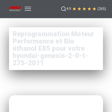
4.9
(265)
Reprogrammation Moteur
Performance et Bio
éthanol E85 pour votre
hyundai-genesis-2-0-t-
275-2011