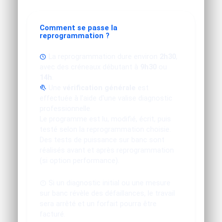
Comment se passe la
reprogrammation ?
La reprogrammation dure environ
2h30
,
avec des créneaux débutant à
9h30
ou
14h
.
Une
vérification générale
est
effectuée à l'aide d'une valise diagnostic
professionnelle.
Le programme est lu, modifié, écrit, puis
testé selon la reprogrammation choisie.
Des tests de puissance sur banc sont
réalisés avant et après reprogrammation
(si option performance).
Si un diagnostic initial ou une mesure
sur banc révèle des défaillances, le travail
sera arrêté et un forfait pourra être
facturé.