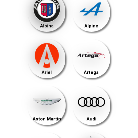
Alpina
Alpine
Ariel
Artega
Aston Martin
Audi