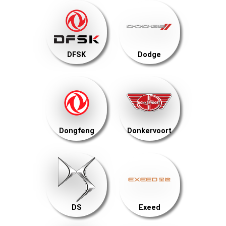
DFSK
Dodge
Dongfeng
Donkervoort
DS
Exeed