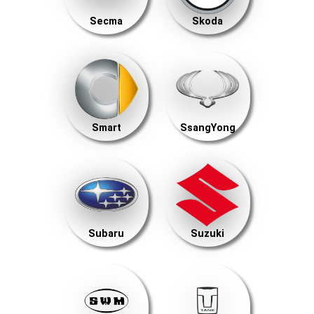
Secma
Skoda
Smart
SsangYong
Subaru
Suzuki