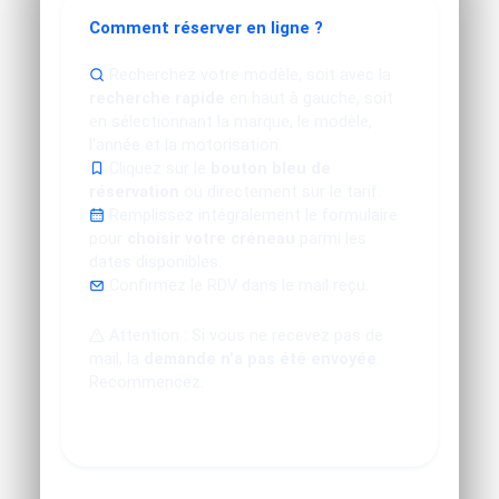
Comment réserver en ligne ?
Recherchez votre modèle, soit avec la
recherche rapide
en haut à gauche, soit
en sélectionnant la marque, le modèle,
l'année et la motorisation.
Cliquez sur le
bouton bleu de
réservation
ou directement sur le tarif.
Remplissez intégralement le formulaire
pour
choisir votre créneau
parmi les
dates disponibles.
Confirmez le RDV dans le mail reçu.
Attention : Si vous ne recevez pas de
mail, la
demande n'a pas été envoyée
.
Recommencez.