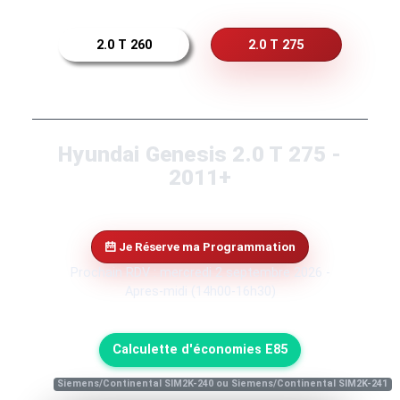
2.0 T 260
2.0 T 275
Hyundai Genesis 2.0 T 275 -
2011+
Je Réserve ma Programmation
Prochain RDV : mercredi 2 septembre 2026 -
Apres-midi (14h00-16h30)
Calculette d'économies E85
Siemens/Continental SIM2K-240 ou Siemens/Continental SIM2K-241