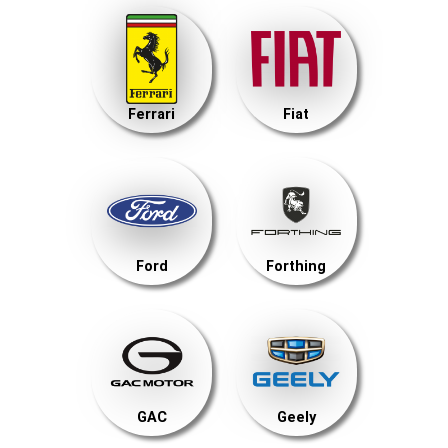
Ferrari
Fiat
Ford
Forthing
GAC
Geely