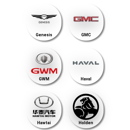
Genesis
GMC
GWM
Haval
Hawtai
Holden