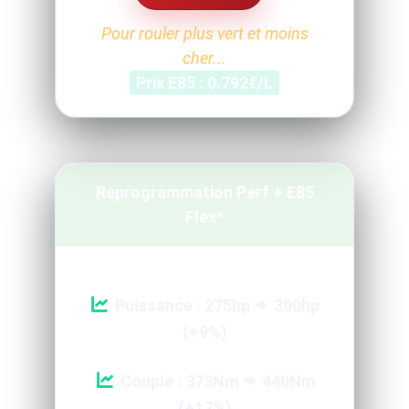
Pour rouler plus vert et moins
cher...
Prix E85 : 0.792€/L
Reprogrammation Perf + E85
Flex*
Puissance : 275hp
300hp
(+9%)
Couple : 373Nm
440Nm
(+17%)