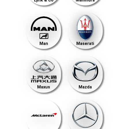
Lynk & Co
Mahindra
Man
Maserati
Maxus
Mazda