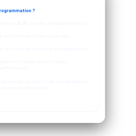
programmation ?
 environ
2h30
, avec des créneaux débutant à
e
est effectuée à l'aide d'une valise
, écrit, puis testé selon la reprogrammation
banc sont réalisés avant et après
 performance).
u une mesure sur banc révèle des défaillances,
orfait pourra être facturé.