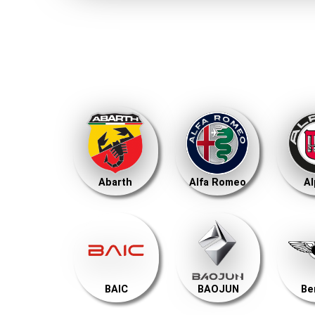
Abarth
Alfa Romeo
Al
BAIC
BAOJUN
Be