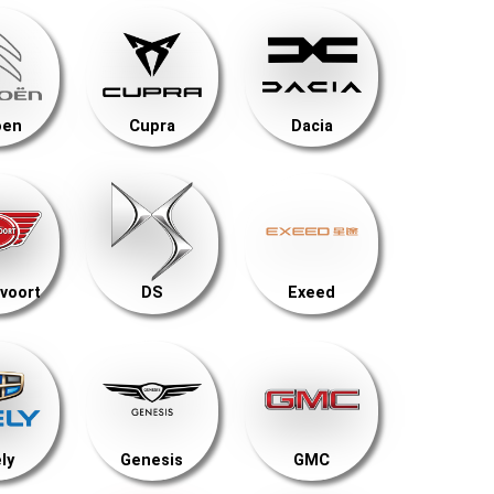
oen
Cupra
Dacia
voort
DS
Exeed
ly
Genesis
GMC