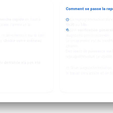
Comment se passe la re
herche rapide
en haut à
La reprogrammation dure
dèle, l'année et la
9h30
ou
14h
.
Une
vérification général
ou directement sur le tarif.
diagnostic professionnelle.
ur
choisir votre créneau
Le programme est lu, modifié
choisie.
Des tests de puissance sur 
reprogrammation (si option
 la
demande n'a pas été
Si un diagnostic initial o
le travail sera arrêté et un f