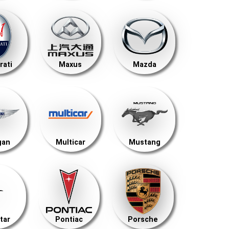
rati
Maxus
Mazda
gan
Multicar
Mustang
tar
Pontiac
Porsche