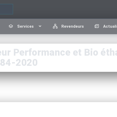
Services
Revendeurs
Actuali
r Performance et Bio étha
-84-2020