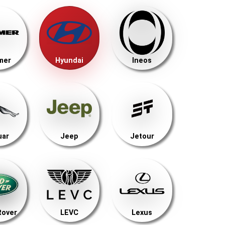
mer
Hyundai
Ineos
uar
Jeep
Jetour
Rover
LEVC
Lexus