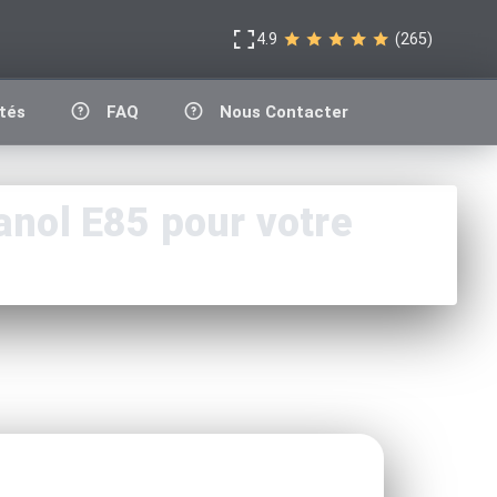
4.9
(265)
tés
FAQ
Nous Contacter
nol E85 pour votre