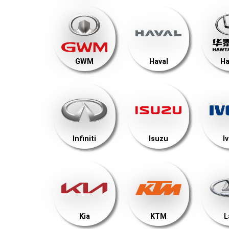
GWM
Haval
Ha
Infiniti
Isuzu
I
Kia
KTM
L