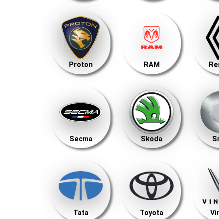
Proton
RAM
Re
Secma
Skoda
S
Tata
Toyota
Vi