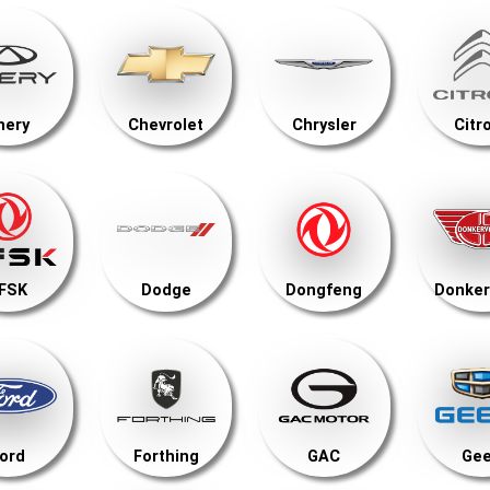
hery
Chevrolet
Chrysler
Citr
FSK
Dodge
Dongfeng
Donker
ord
Forthing
GAC
Gee