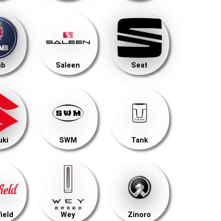
ab
Saleen
Seat
uki
SWM
Tank
ield
Wey
Zinoro