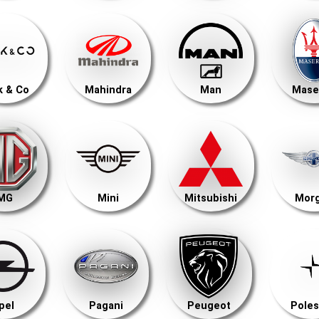
k & Co
Mahindra
Man
Mase
MG
Mini
Mitsubishi
Mor
pel
Pagani
Peugeot
Poles