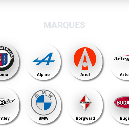
MARQUES
pina
Alpine
Ariel
Art
ntley
BMW
Borgward
Buga