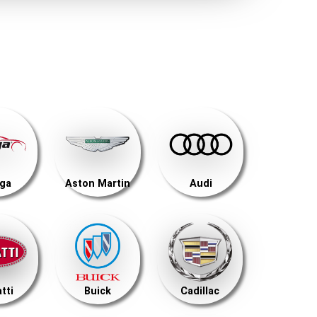
ega
Aston Martin
Audi
tti
Buick
Cadillac