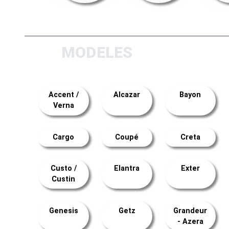
MODELES
Accent /
Alcazar
Bayon
Verna
Cargo
Coupé
Creta
Custo /
Elantra
Exter
Custin
Genesis
Getz
Grandeur
- Azera