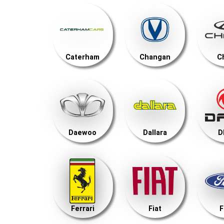
Caterham
Changan
C
Daewoo
Dallara
D
Ferrari
Fiat
F