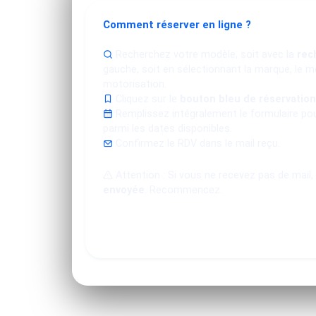
Comment réserver en ligne ?
Recherchez votre modèle, soit avec la
rec
gauche, soit en sélectionnant la marque, le mo
motorisation.
Cliquez sur le
bouton bleu de réservation
Remplissez intégralement le formulaire po
parmi les dates disponibles.
Confirmez le RDV dans le mail reçu.
Attention : Si vous ne recevez pas de mail,
envoyée
. Recommencez.