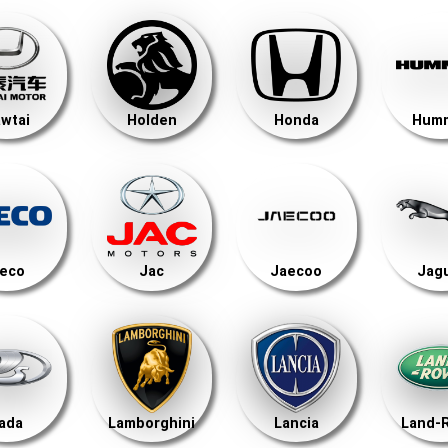
wtai
Holden
Honda
Hum
veco
Jac
Jaecoo
Jag
ada
Lamborghini
Lancia
Land-