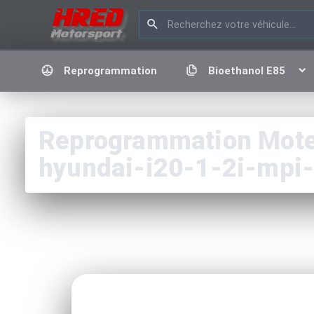
Reprogrammation
Bioethanol E85
Reprogrammation Moteu
hyundai-i20-1-2i-mpi