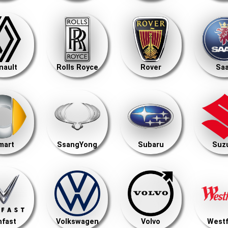
nault
Rolls Royce
Rover
Sa
mart
SsangYong
Subaru
Suz
nfast
Volkswagen
Volvo
Westf