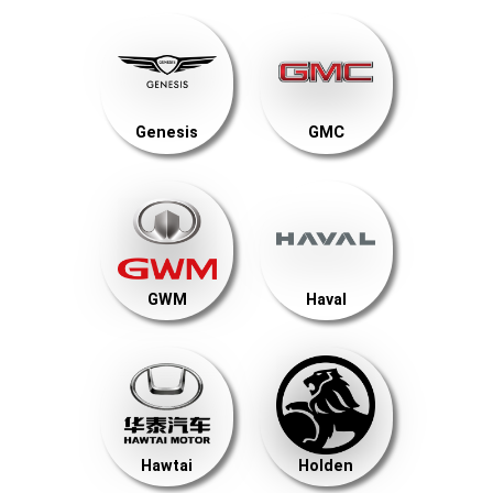
Genesis
GMC
GWM
Haval
Hawtai
Holden