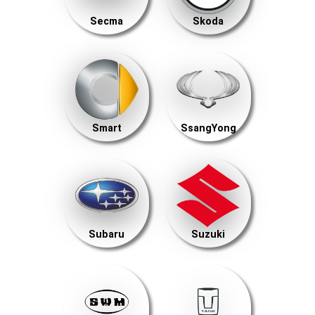
Secma
Skoda
Smart
SsangYong
Subaru
Suzuki