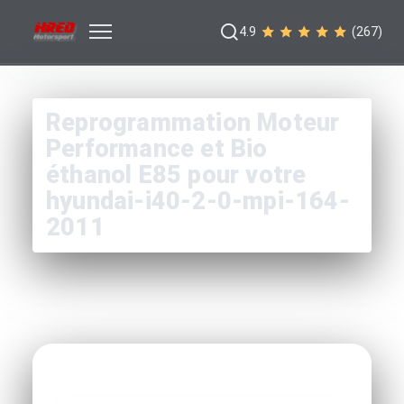
4.9
(267)
Reprogrammation Moteur
Performance et Bio
éthanol E85 pour votre
hyundai-i40-2-0-mpi-164-
2011