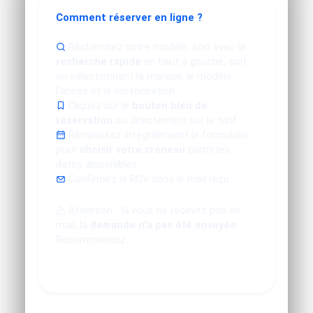
Comment réserver en ligne ?
Recherchez votre modèle, soit avec la
recherche rapide
en haut à gauche, soit
en sélectionnant la marque, le modèle,
l'année et la motorisation.
Cliquez sur le
bouton bleu de
réservation
ou directement sur le tarif.
Remplissez intégralement le formulaire
pour
choisir votre créneau
parmi les
dates disponibles.
Confirmez le RDV dans le mail reçu.
Attention : Si vous ne recevez pas de
mail, la
demande n'a pas été envoyée
.
Recommencez.