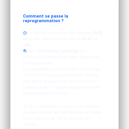
Comment se passe la
reprogrammation ?
La reprogrammation dure environ
2h30
,
avec des créneaux débutant à
9h30
ou
14h
.
Une
vérification générale
est
effectuée à l'aide d'une valise diagnostic
professionnelle.
Le programme est lu, modifié, écrit, puis
testé selon la reprogrammation choisie.
Des tests de puissance sur banc sont
réalisés avant et après reprogrammation
(si option performance).
Si un diagnostic initial ou une mesure
sur banc révèle des défaillances, le travail
sera arrêté et un forfait pourra être
facturé.