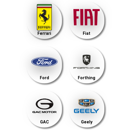
Ferrari
Fiat
Ford
Forthing
GAC
Geely