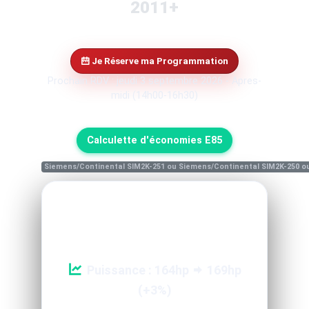
2011+
Je Réserve ma Programmation
Prochain RDV : jeudi 3 septembre 2026 - Apres-
midi (14h00-16h30)
Calculette d'économies E85
Siemens/Continental SIM2K-251 ou Siemens/Continental SIM2K-250 o
Reprogrammation Performance
Puissance : 164hp
169hp
(+3%)