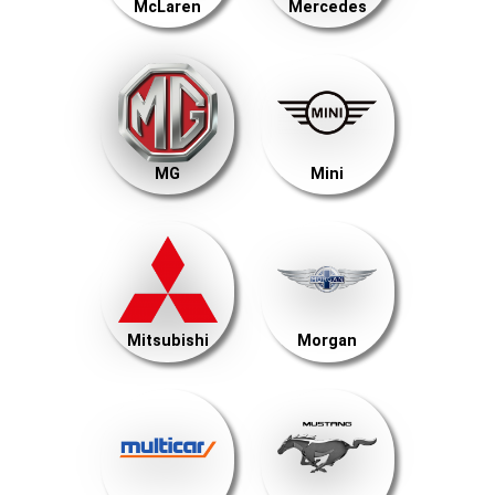
McLaren
Mercedes
MG
Mini
Mitsubishi
Morgan