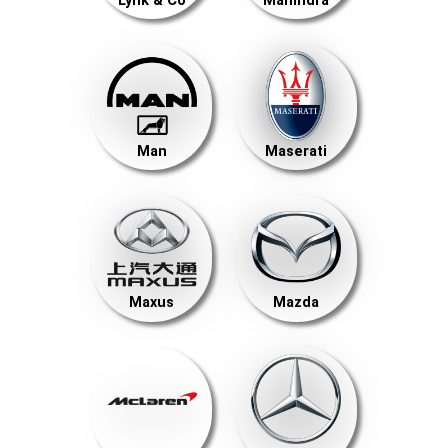
Lynk & Co
Mahindra
Man
Maserati
Maxus
Mazda