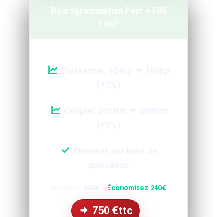
Reprogrammation Perf + E85
Flex*
Puissance : 164hp
169hp
(+3%)
Couple : 201Nm
209Nm
(+3%)
Mesures sur banc de
puissance
Au lieu de
990€
Économisez 240€
750
€ttc