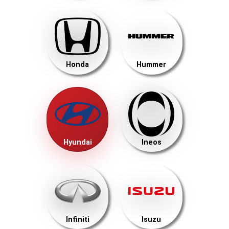
Honda
Hummer
Hyundai
Ineos
Infiniti
Isuzu