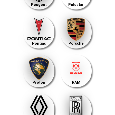
Peugeot
Polestar
Pontiac
Porsche
Proton
RAM