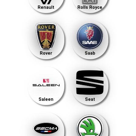
Renault
Rolls Royce
Rover
Saab
Saleen
Seat