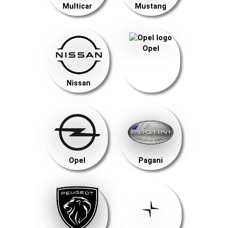
Multicar
Mustang
Opel
Nissan
Opel
Pagani