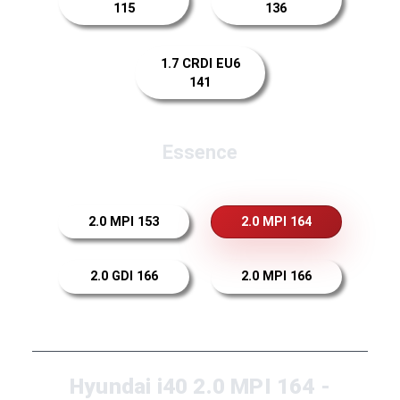
115
136
1.7 CRDI EU6
141
Essence
2.0 MPI 153
2.0 MPI 164
2.0 GDI 166
2.0 MPI 166
Hyundai i40 2.0 MPI 164 -