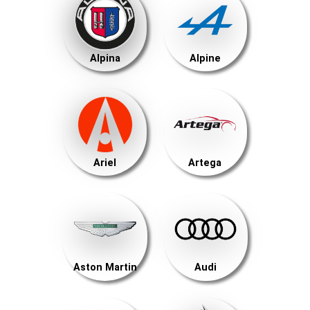
Alpina
Alpine
Ariel
Artega
Aston Martin
Audi