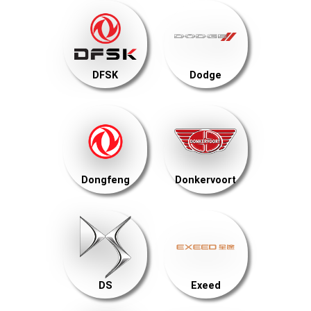
DFSK
Dodge
Dongfeng
Donkervoort
DS
Exeed