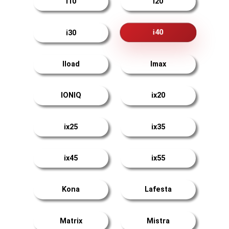
i10
i20
i40
i30
Iload
Imax
IONIQ
ix20
ix25
ix35
ix45
ix55
Kona
Lafesta
Matrix
Mistra