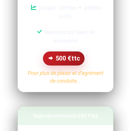
Couple : 201Nm
209Nm
(+3%)
Mesures sur banc de
puissance
500
€ttc
Pour plus de plaisir et d'agrément
de conduite...
Reprogrammation E85 Flex