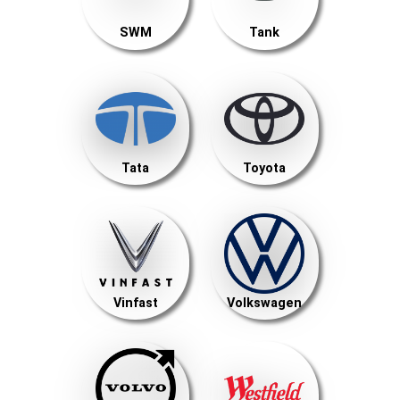
SWM
Tank
Tata
Toyota
Vinfast
Volkswagen