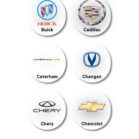
Buick
Cadillac
Caterham
Changan
Chery
Chevrolet