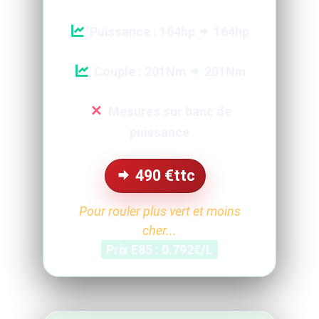
Puissance : 164hp
164hp
Couple : 201Nm
201Nm
Mesures sur banc de
puissance
490
€ttc
Pour rouler plus vert et moins
cher...
Prix E85 : 0.792€/L