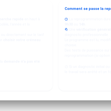
Comment se passe la re
herche rapide
en haut à
La reprogrammation dure
dèle, l'année et la
9h30
ou
14h
.
Une
vérification général
ou directement sur le tarif.
diagnostic professionnelle.
ur
choisir votre créneau
Le programme est lu, modifié
choisie.
Des tests de puissance sur 
reprogrammation (si option
 la
demande n'a pas été
Si un diagnostic initial o
le travail sera arrêté et un f