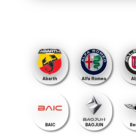
Abarth
Alfa Romeo
Al
BAIC
BAOJUN
Be