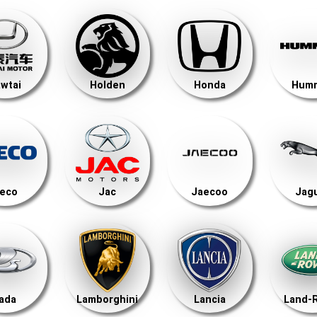
wtai
Holden
Honda
Hum
veco
Jac
Jaecoo
Jag
ada
Lamborghini
Lancia
Land-