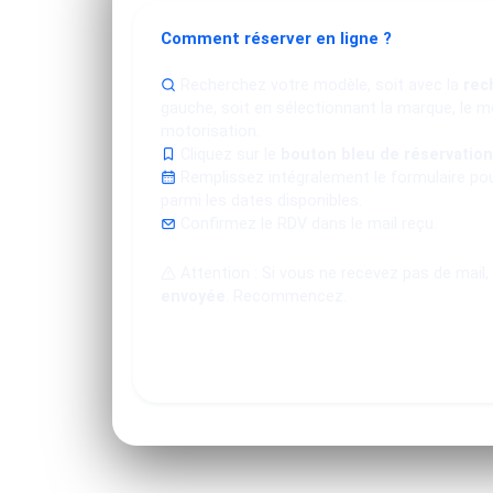
Comment réserver en ligne ?
Recherchez votre modèle, soit avec la
rec
gauche, soit en sélectionnant la marque, le mo
motorisation.
Cliquez sur le
bouton bleu de réservation
Remplissez intégralement le formulaire po
parmi les dates disponibles.
Confirmez le RDV dans le mail reçu.
Attention : Si vous ne recevez pas de mail,
envoyée
. Recommencez.