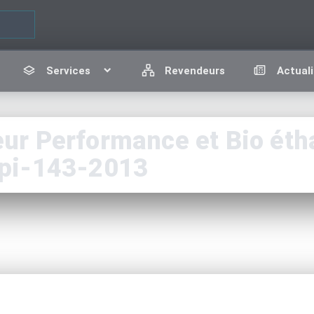
Services
Revendeurs
Actuali
r Performance et Bio étha
pi-143-2013