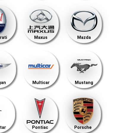
rati
Maxus
Mazda
gan
Multicar
Mustang
tar
Pontiac
Porsche