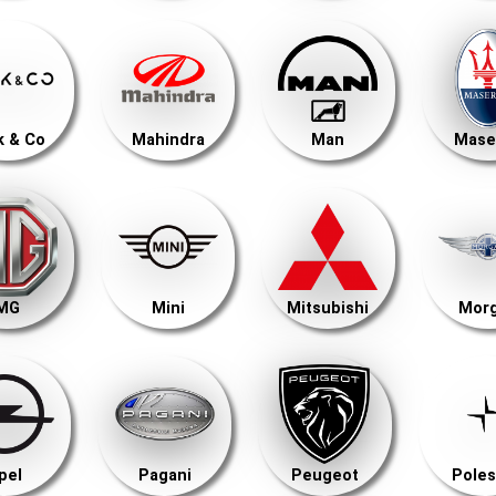
k & Co
Mahindra
Man
Mase
MG
Mini
Mitsubishi
Mor
pel
Pagani
Peugeot
Poles