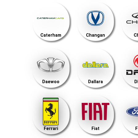
Caterham
Changan
C
Daewoo
Dallara
D
Ferrari
Fiat
F