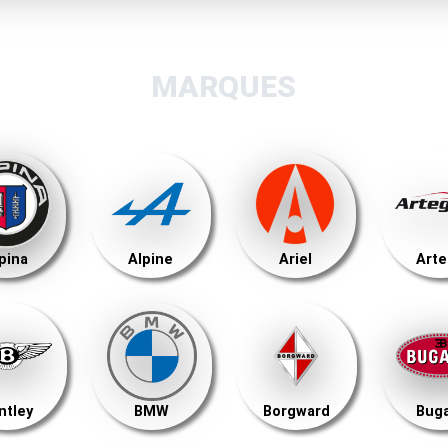
MARQUES
pina
Alpine
Ariel
Art
ntley
BMW
Borgward
Buga