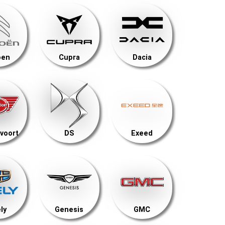
oen
Cupra
Dacia
voort
DS
Exeed
ly
Genesis
GMC