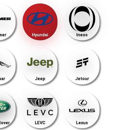
mer
Hyundai
Ineos
uar
Jeep
Jetour
Rover
LEVC
Lexus