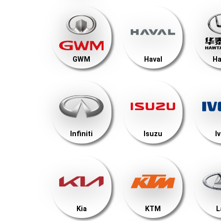
GWM
Haval
Ha
Infiniti
Isuzu
I
Kia
KTM
L