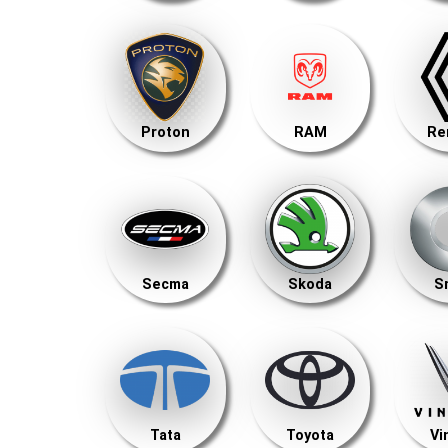
Proton
RAM
Re
Secma
Skoda
S
Tata
Toyota
Vi