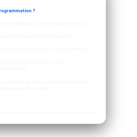
programmation ?
 environ
2h30
, avec des créneaux débutant à
e
est effectuée à l'aide d'une valise
, écrit, puis testé selon la reprogrammation
banc sont réalisés avant et après
 performance).
u une mesure sur banc révèle des défaillances,
orfait pourra être facturé.