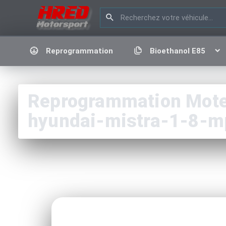
Reprogrammation
Bioethanol E85
Reprogrammation Moteu
hyundai-mistra-1-8-m