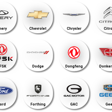
hery
Chevrolet
Chrysler
Citr
FSK
Dodge
Dongfeng
Donker
ord
Forthing
GAC
Gee