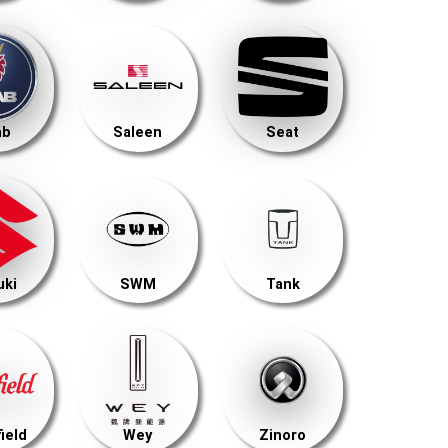
ab
Saleen
Seat
uki
SWM
Tank
ield
Wey
Zinoro