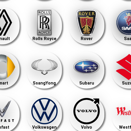
nault
Rolls Royce
Rover
Sa
mart
SsangYong
Subaru
Suz
nfast
Volkswagen
Volvo
Westf