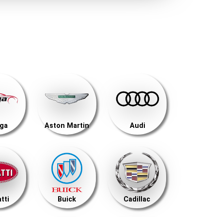
ega
Aston Martin
Audi
tti
Buick
Cadillac