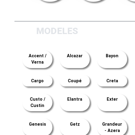
MODELES
Accent /
Alcazar
Bayon
Verna
Cargo
Coupé
Creta
Custo /
Elantra
Exter
Custin
Genesis
Getz
Grandeur
- Azera