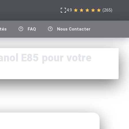
4.9
(265)
tés
FAQ
Nous Contacter
nol E85 pour votre