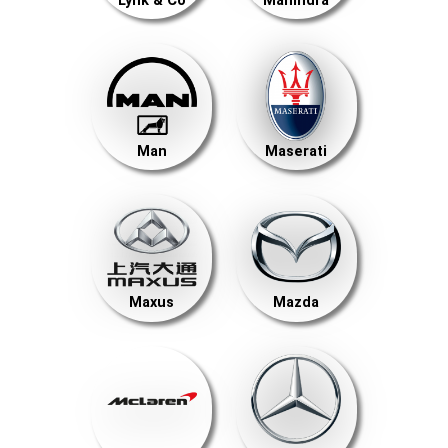
Lynk & Co
Mahindra
Man
Maserati
Maxus
Mazda