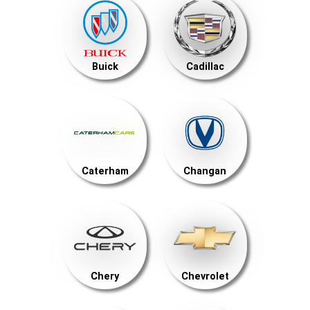
Buick
Cadillac
Caterham
Changan
Chery
Chevrolet