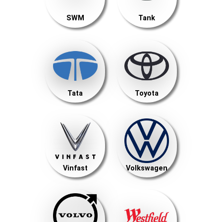
SWM
Tank
Tata
Toyota
Vinfast
Volkswagen