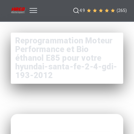
4.9
(265)
Reprogrammation Moteur
Performance et Bio
éthanol E85 pour votre
hyundai-santa-fe-2-4-gdi-
193-2012