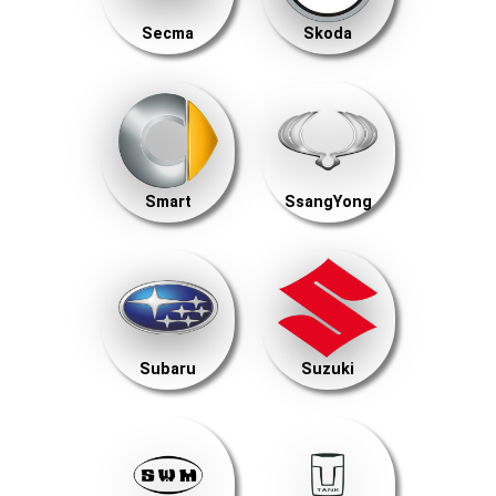
Secma
Skoda
Smart
SsangYong
Subaru
Suzuki