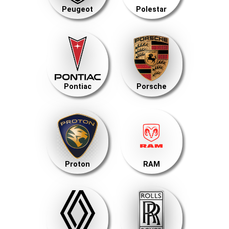
Peugeot
Polestar
Pontiac
Porsche
Proton
RAM