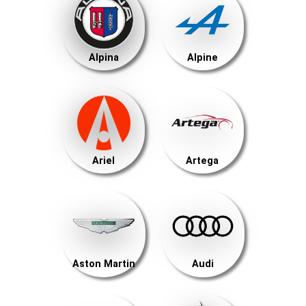
Alpina
Alpine
Ariel
Artega
Aston Martin
Audi