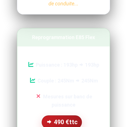
de conduite...
Reprogrammation E85 Flex
Puissance : 193hp
193hp
Couple : 245Nm
245Nm
Mesures sur banc de
puissance
490
€ttc