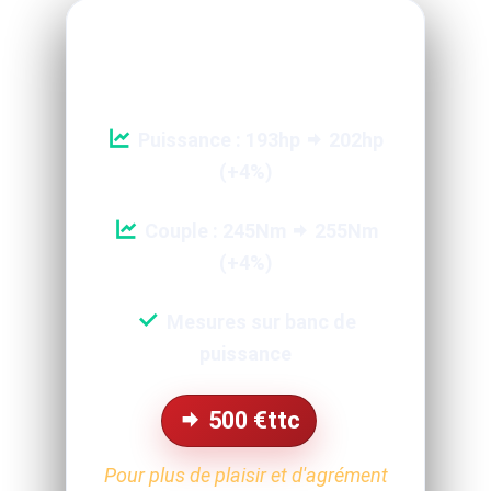
Reprogrammation Performance
Puissance : 193hp
202hp
(+4%)
Couple : 245Nm
255Nm
(+4%)
Mesures sur banc de
puissance
500
€ttc
Pour plus de plaisir et d'agrément