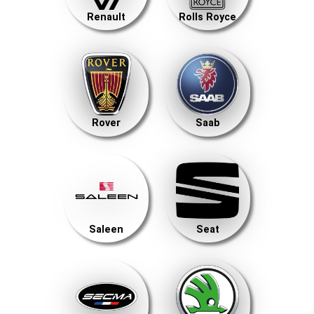
Renault
Rolls Royce
Rover
Saab
Saleen
Seat