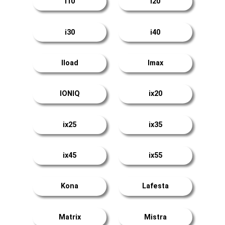
i10
i20
i30
i40
Iload
Imax
IONIQ
ix20
ix25
ix35
ix45
ix55
Kona
Lafesta
Matrix
Mistra