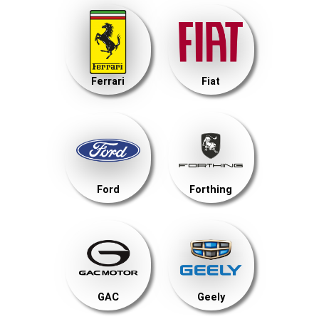
Ferrari
Fiat
Ford
Forthing
GAC
Geely