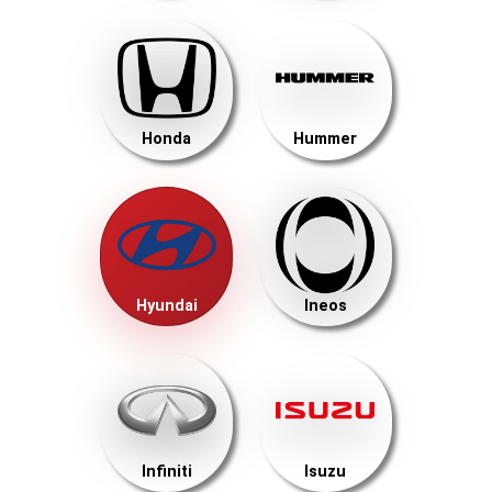
Honda
Hummer
Hyundai
Ineos
Infiniti
Isuzu