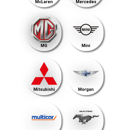
McLaren
Mercedes
MG
Mini
Mitsubishi
Morgan