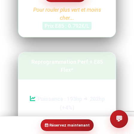
Pour rouler plus vert et moins
cher...
Prix E85 : 0.792€/L
Reprogrammation Perf + E85
Flex*
Puissance : 193hp
202hp
(+4%)
💬
Couple : 245Nm
255Nm
Réservez maintenant
(+4%)