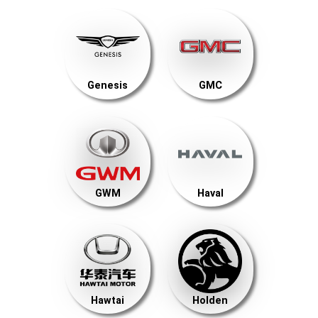
Genesis
GMC
GWM
Haval
Hawtai
Holden