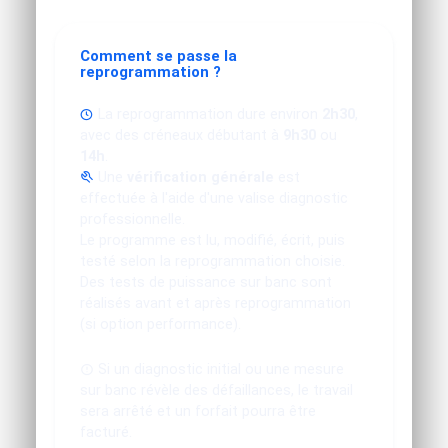
Comment se passe la
reprogrammation ?
La reprogrammation dure environ
2h30
,
avec des créneaux débutant à
9h30
ou
14h
.
Une
vérification générale
est
effectuée à l'aide d'une valise diagnostic
professionnelle.
Le programme est lu, modifié, écrit, puis
testé selon la reprogrammation choisie.
Des tests de puissance sur banc sont
réalisés avant et après reprogrammation
(si option performance).
Si un diagnostic initial ou une mesure
sur banc révèle des défaillances, le travail
sera arrêté et un forfait pourra être
facturé.