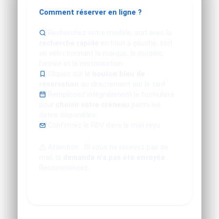
Comment réserver en ligne ?
Recherchez votre modèle, soit avec la
recherche rapide
en haut à gauche, soit
en sélectionnant la marque, le modèle,
l'année et la motorisation.
Cliquez sur le
bouton bleu de
réservation
ou directement sur le tarif.
Remplissez intégralement le formulaire
pour
choisir votre créneau
parmi les
dates disponibles.
Confirmez le RDV dans le mail reçu.
Attention : Si vous ne recevez pas de
mail, la
demande n'a pas été envoyée
.
Recommencez.