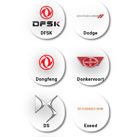
DFSK
Dodge
Dongfeng
Donkervoort
DS
Exeed