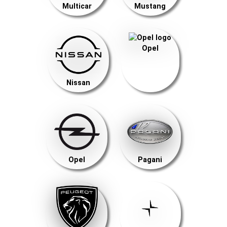
Multicar
Mustang
Opel
Nissan
Opel
Pagani