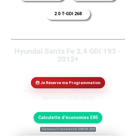
2.0 T-GDI 268
Hyundai Santa Fe 2.4 GDI 193 -
2012+
Je Réserve ma Programmation
Prochain RDV : mercredi 2 septembre 2026 -
Apres-midi (14h00-16h30)
Calculette d'économies E85
Siemens/Continental SIM2K-250