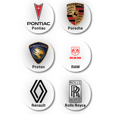
Pontiac
Porsche
Proton
RAM
Renault
Rolls Royce