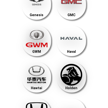
Genesis
GMC
GWM
Haval
Hawtai
Holden