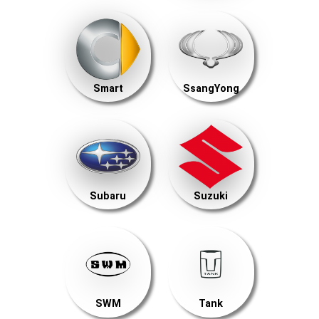
Smart
SsangYong
Subaru
Suzuki
SWM
Tank