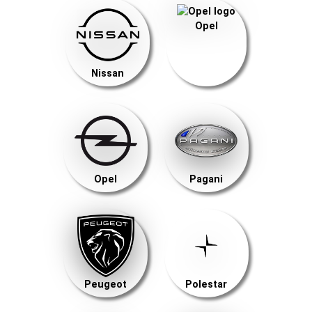
Opel
Nissan
Opel
Pagani
Peugeot
Polestar