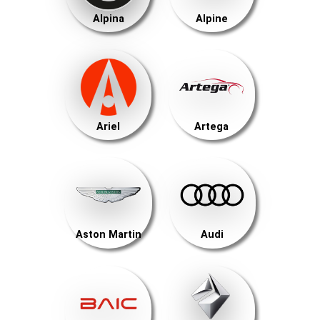
Alpina
Alpine
Ariel
Artega
Aston Martin
Audi