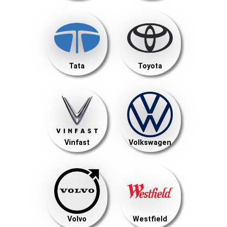
Tata
Toyota
Vinfast
Volkswagen
Volvo
Westfield