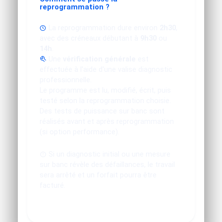
reprogrammation ?
La reprogrammation dure environ
2h30
,
avec des créneaux débutant à
9h30
ou
14h
.
Une
vérification générale
est
effectuée à l'aide d'une valise diagnostic
professionnelle.
Le programme est lu, modifié, écrit, puis
testé selon la reprogrammation choisie.
Des tests de puissance sur banc sont
réalisés avant et après reprogrammation
(si option performance).
Si un diagnostic initial ou une mesure
sur banc révèle des défaillances, le travail
sera arrêté et un forfait pourra être
facturé.