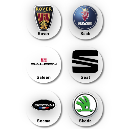
Rover
Saab
Saleen
Seat
Secma
Skoda