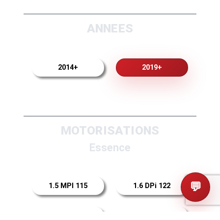
ANNEES
2014+
2019+
MOTORISATIONS
Essence
💬
1.5 MPI 115
1.6 DPi 122
1.6 MPI 122
1.5 T-GDI 160