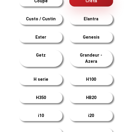
Creta
Coupé
Custo / Custin
Elantra
Exter
Genesis
Getz
Grandeur -
Azera
H serie
H100
H350
HB20
i10
i20