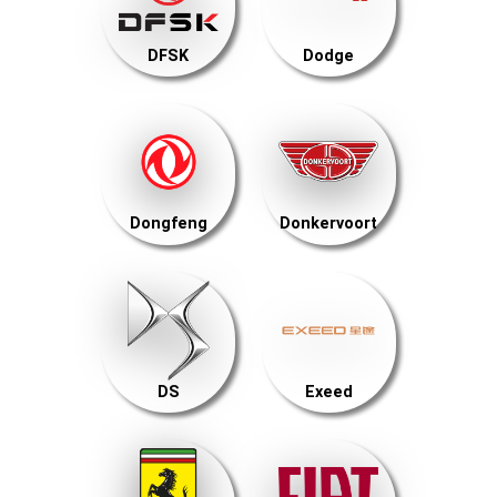
DFSK
Dodge
Dongfeng
Donkervoort
DS
Exeed