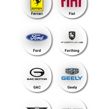
Ferrari
Fiat
Ford
Forthing
GAC
Geely