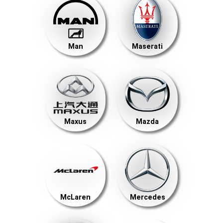
Man
Maserati
Maxus
Mazda
McLaren
Mercedes