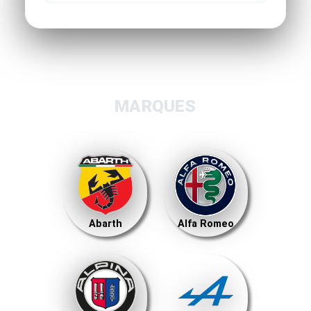
MARQUES
Abarth
Alfa Romeo