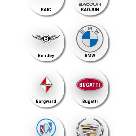
BAIC
BAOJUN
Bentley
BMW
Borgward
Bugatti