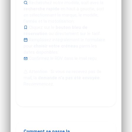
Recherchez votre modèle, soit avec la
recherche rapide
en haut à gauche, soit
en sélectionnant la marque, le modèle,
l'année et la motorisation.
Cliquez sur le
bouton bleu de
réservation
ou directement sur le tarif.
Remplissez intégralement le formulaire
pour
choisir votre créneau
parmi les
dates disponibles.
Confirmez le RDV dans le mail reçu.
Attention : Si vous ne recevez pas de
mail, la
demande n'a pas été envoyée
.
Recommencez.
Comment se passe la