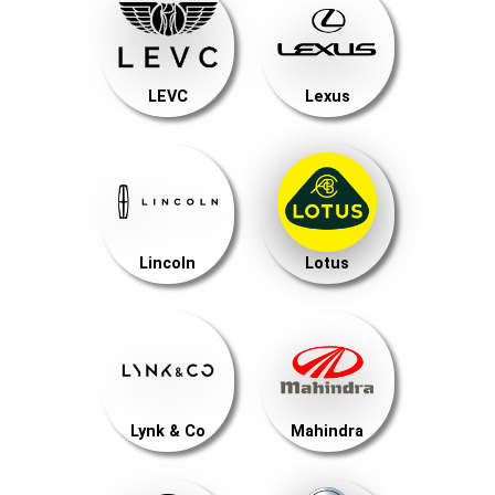
LEVC
Lexus
Lincoln
Lotus
Lynk & Co
Mahindra