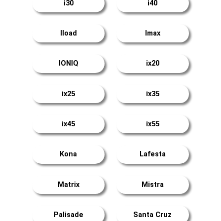
i30
i40
Iload
Imax
IONIQ
ix20
ix25
ix35
ix45
ix55
Kona
Lafesta
Matrix
Mistra
Palisade
Santa Cruz