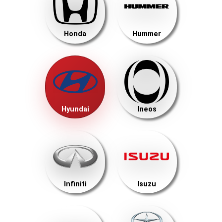
Honda
Hummer
Hyundai
Ineos
Infiniti
Isuzu