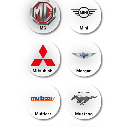
MG
Mini
Mitsubishi
Morgan
Multicar
Mustang