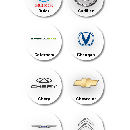
Buick
Cadillac
Caterham
Changan
Chery
Chevrolet