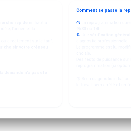
Comment se passe la re
herche rapide
en haut à
La reprogrammation dure
dèle, l'année et la
9h30
ou
14h
.
Une
vérification général
ou directement sur le tarif.
diagnostic professionnelle.
ur
choisir votre créneau
Le programme est lu, modifié
choisie.
Des tests de puissance sur 
reprogrammation (si option
 la
demande n'a pas été
Si un diagnostic initial o
le travail sera arrêté et un f