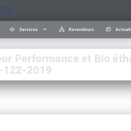
Services
Revendeurs
Actuali
r Performance et Bio étha
i-122-2019