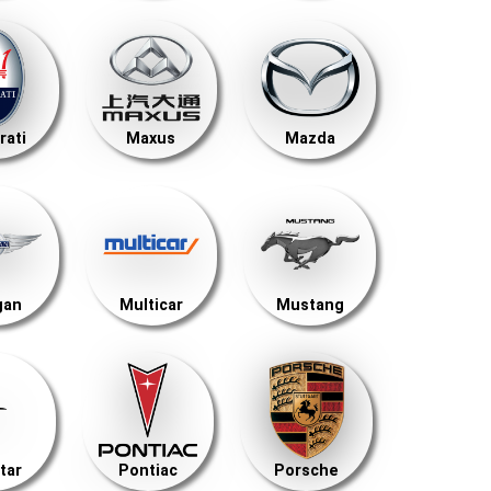
rati
Maxus
Mazda
gan
Multicar
Mustang
tar
Pontiac
Porsche