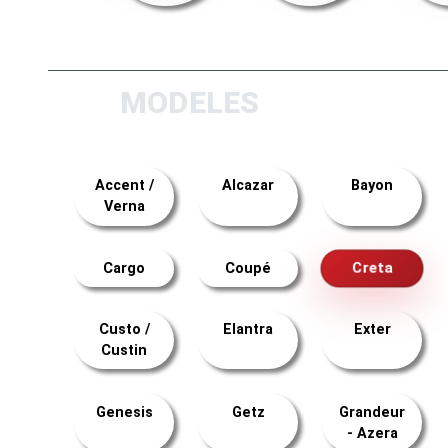
MODELES
Accent /
Alcazar
Bayon
Verna
Creta
Cargo
Coupé
Custo /
Elantra
Exter
Custin
Genesis
Getz
Grandeur
- Azera