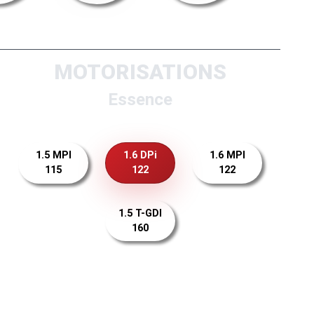
MOTORISATIONS
Essence
1.5 MPI
1.6 DPi
1.6 MPI
115
122
122
1.5 T-GDI
160