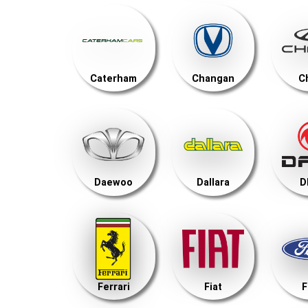
Caterham
Changan
C
Daewoo
Dallara
D
Ferrari
Fiat
F