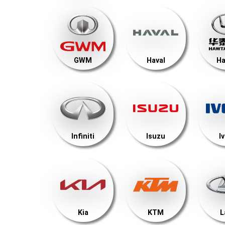
GWM
Haval
Ha
Infiniti
Isuzu
I
Kia
KTM
L