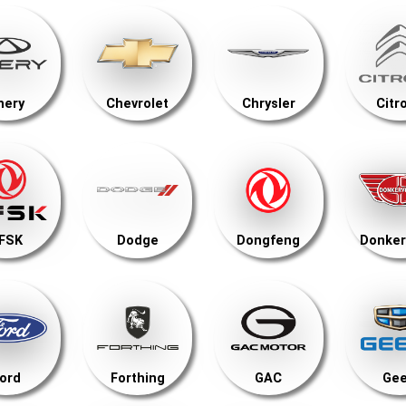
hery
Chevrolet
Chrysler
Citr
FSK
Dodge
Dongfeng
Donker
ord
Forthing
GAC
Gee