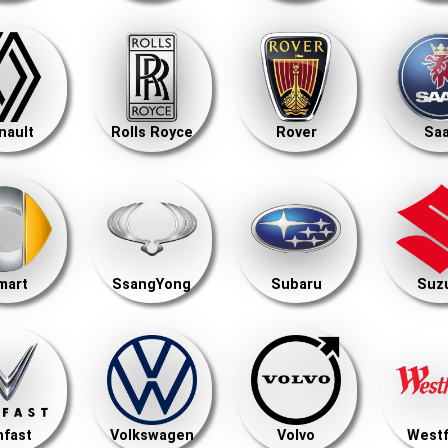
nault
Rolls Royce
Rover
Sa
mart
SsangYong
Subaru
Suz
nfast
Volkswagen
Volvo
Westf