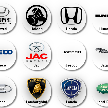
wtai
Holden
Honda
Hum
veco
Jac
Jaecoo
Jag
ada
Lamborghini
Lancia
Land-