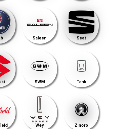
ab
Saleen
Seat
uki
SWM
Tank
ield
Wey
Zinoro