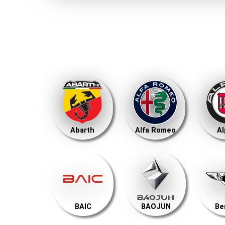
Abarth
Alfa Romeo
Al
BAIC
BAOJUN
Be