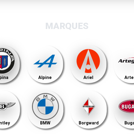
MARQUES
pina
Alpine
Ariel
Art
ntley
BMW
Borgward
Buga