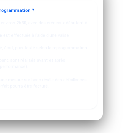
programmation ?
 environ
2h30
, avec des créneaux débutant à
e
est effectuée à l'aide d'une valise
, écrit, puis testé selon la reprogrammation
banc sont réalisés avant et après
 performance).
u une mesure sur banc révèle des défaillances,
orfait pourra être facturé.