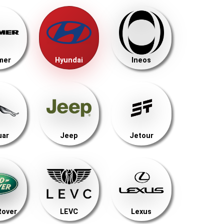
mer
Hyundai
Ineos
uar
Jeep
Jetour
Rover
LEVC
Lexus