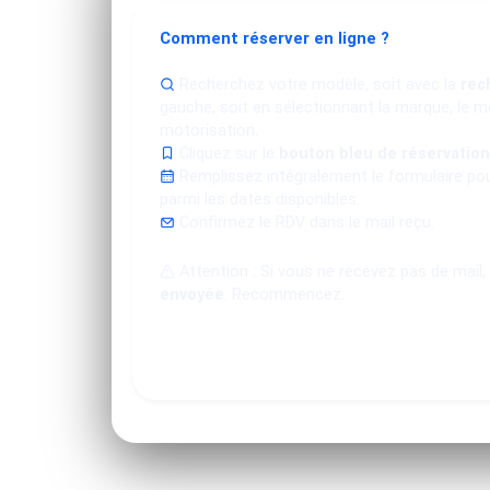
Comment réserver en ligne ?
Recherchez votre modèle, soit avec la
rec
gauche, soit en sélectionnant la marque, le mo
motorisation.
Cliquez sur le
bouton bleu de réservation
Remplissez intégralement le formulaire po
parmi les dates disponibles.
Confirmez le RDV dans le mail reçu.
Attention : Si vous ne recevez pas de mail,
envoyée
. Recommencez.