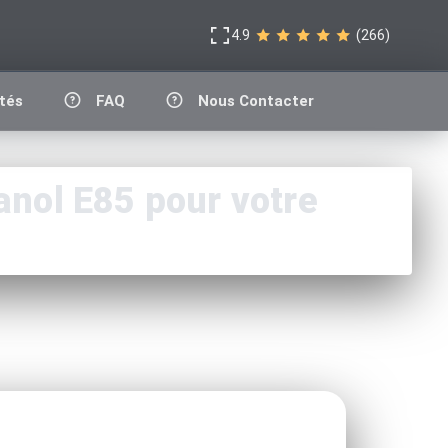
4.9
(266)
tés
FAQ
Nous Contacter
nol E85 pour votre