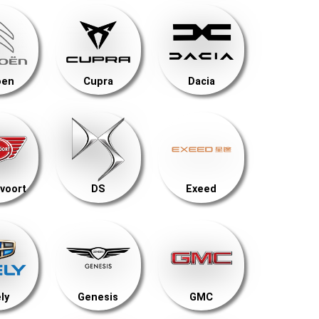
oen
Cupra
Dacia
voort
DS
Exeed
ly
Genesis
GMC