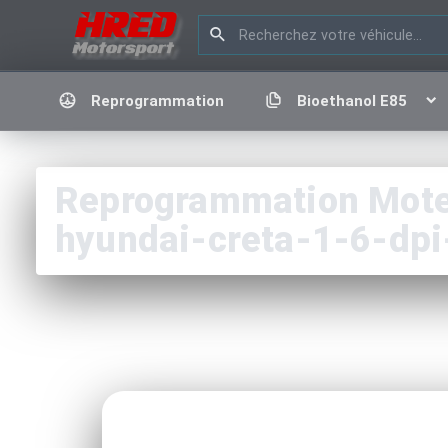
Reprogrammation
Bioethanol E85
Reprogrammation Moteu
hyundai-creta-1-6-dp