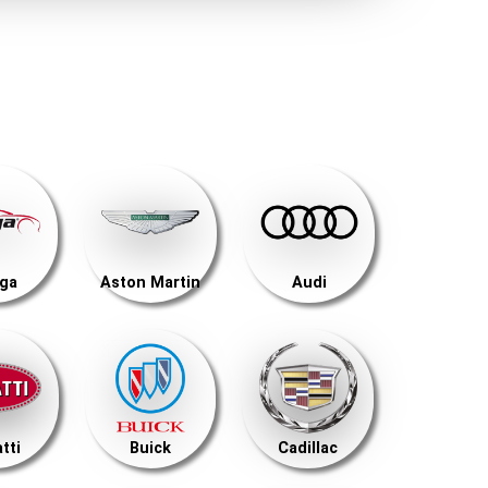
ega
Aston Martin
Audi
tti
Buick
Cadillac