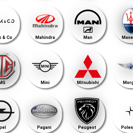
k & Co
Mahindra
Man
Mase
MG
Mini
Mitsubishi
Mor
pel
Pagani
Peugeot
Poles