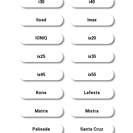
i30
i40
Iload
Imax
IONIQ
ix20
ix25
ix35
ix45
ix55
Kona
Lafesta
Matrix
Mistra
Palisade
Santa Cruz