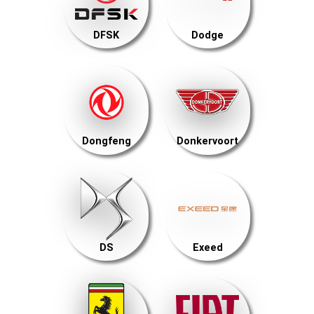
DFSK
Dodge
Dongfeng
Donkervoort
DS
Exeed