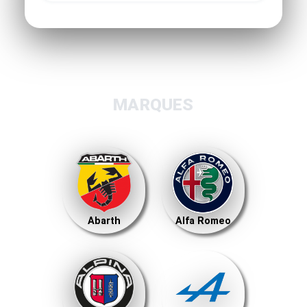
MARQUES
Abarth
Alfa Romeo