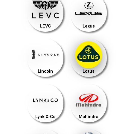
LEVC
Lexus
Lincoln
Lotus
Lynk & Co
Mahindra