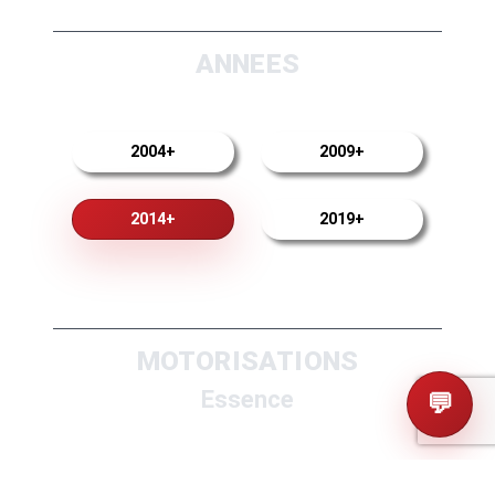
ANNEES
2004+
2009+
2014+
2019+
MOTORISATIONS
Essence
💬
2.0 MPI 164
2.4 MPI 179