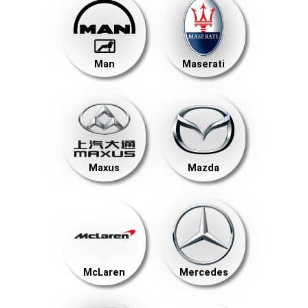
Man
Maserati
Maxus
Mazda
McLaren
Mercedes