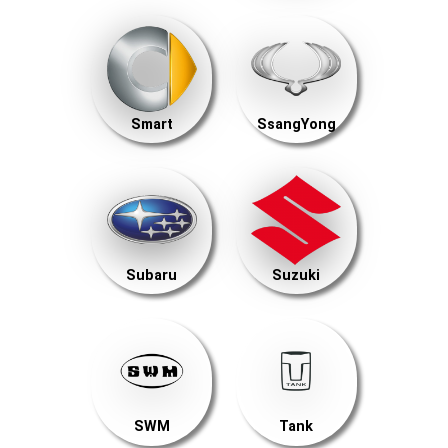
Smart
SsangYong
Subaru
Suzuki
SWM
Tank