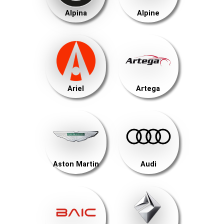
Alpina
Alpine
Ariel
Artega
Aston Martin
Audi