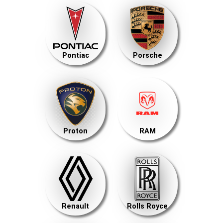
Pontiac
Porsche
Proton
RAM
Renault
Rolls Royce