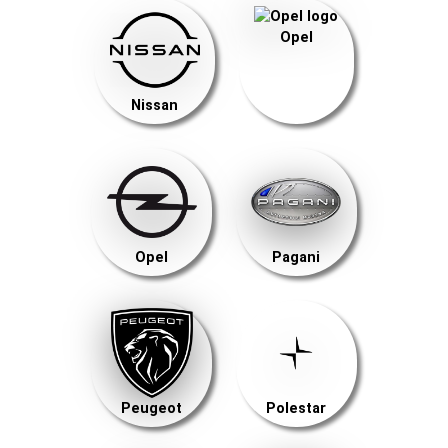
Opel
Nissan
Opel
Pagani
Peugeot
Polestar