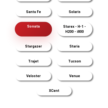
Santa Fe
Solaris
Sonata
Starex - H-1 -
H200 - i800
Stargazer
Staria
Trajet
Tucson
Veloster
Venue
XCent