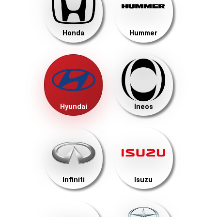
Honda
Hummer
Hyundai
Ineos
Infiniti
Isuzu