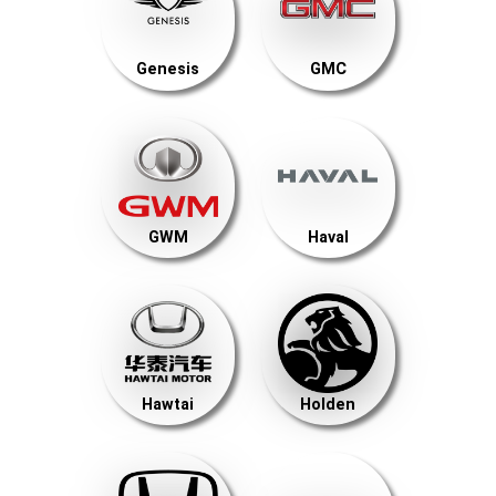
Genesis
GMC
GWM
Haval
Hawtai
Holden