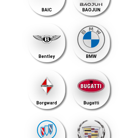
BAIC
BAOJUN
Bentley
BMW
Borgward
Bugatti