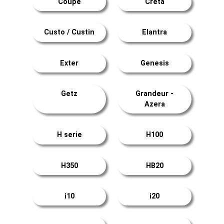
Coupé
Creta
Custo / Custin
Elantra
Exter
Genesis
Getz
Grandeur -
Azera
H serie
H100
H350
HB20
i10
i20