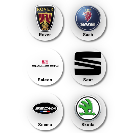
Rover
Saab
Saleen
Seat
Secma
Skoda