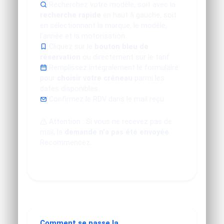
Recherchez votre modèle, soit avec la
recherche rapide
en haut à gauche, soit
en sélectionnant la marque, le modèle,
l'année et la motorisation.
Cliquez sur le
bouton bleu de
réservation
ou directement sur le tarif.
Remplissez intégralement le formulaire
pour
choisir votre créneau
parmi les
dates disponibles.
Confirmez le RDV dans le mail reçu.
Attention : Si vous ne recevez pas de
mail, la
demande n'a pas été envoyée
.
Recommencez.
Comment se passe la