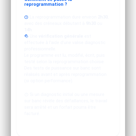
reprogrammation ?
La reprogrammation dure environ
2h30
,
avec des créneaux débutant à
9h30
ou
14h
.
Une
vérification générale
est
effectuée à l'aide d'une valise diagnostic
professionnelle.
Le programme est lu, modifié, écrit, puis
testé selon la reprogrammation choisie.
Des tests de puissance sur banc sont
réalisés avant et après reprogrammation
(si option performance).
Si un diagnostic initial ou une mesure
sur banc révèle des défaillances, le travail
sera arrêté et un forfait pourra être
facturé.