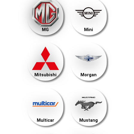
MG
Mini
Mitsubishi
Morgan
Multicar
Mustang