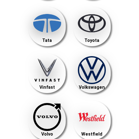
Tata
Toyota
Vinfast
Volkswagen
Volvo
Westfield