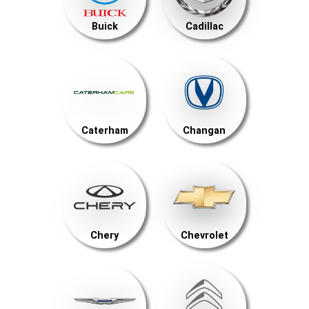
Buick
Cadillac
Caterham
Changan
Chery
Chevrolet