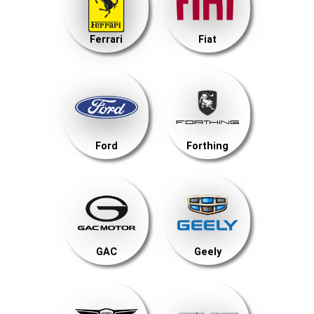
Ferrari
Fiat
Ford
Forthing
GAC
Geely