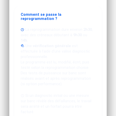
Comment se passe la
reprogrammation ?
La reprogrammation dure environ
2h30
,
avec des créneaux débutant à
9h30
ou
14h
.
Une
vérification générale
est
effectuée à l'aide d'une valise diagnostic
professionnelle.
Le programme est lu, modifié, écrit, puis
testé selon la reprogrammation choisie.
Des tests de puissance sur banc sont
réalisés avant et après reprogrammation
(si option performance).
Si un diagnostic initial ou une mesure
sur banc révèle des défaillances, le travail
sera arrêté et un forfait pourra être
facturé.