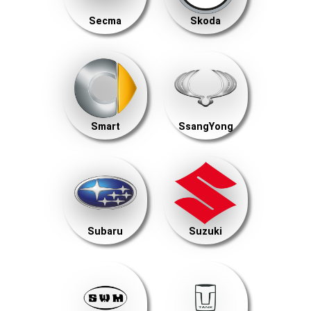
Secma
Skoda
Smart
SsangYong
Subaru
Suzuki