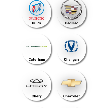
Buick
Cadillac
Caterham
Changan
Chery
Chevrolet