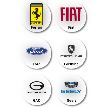
Ferrari
Fiat
Ford
Forthing
GAC
Geely