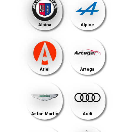
Alpina
Alpine
Ariel
Artega
Aston Martin
Audi