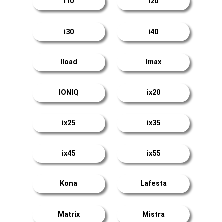
i10
i20
i30
i40
Iload
Imax
IONIQ
ix20
ix25
ix35
ix45
ix55
Kona
Lafesta
Matrix
Mistra