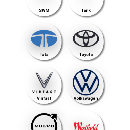
SWM
Tank
Tata
Toyota
Vinfast
Volkswagen