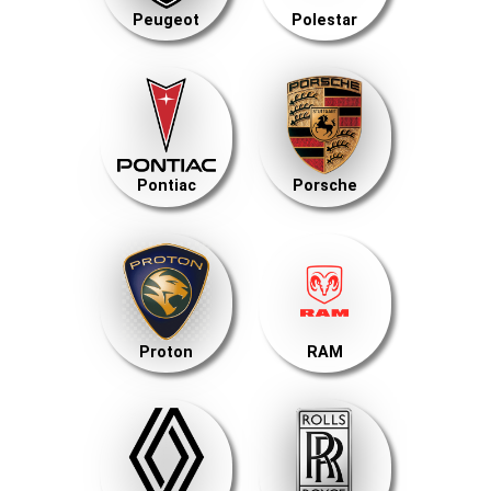
Peugeot
Polestar
Pontiac
Porsche
Proton
RAM