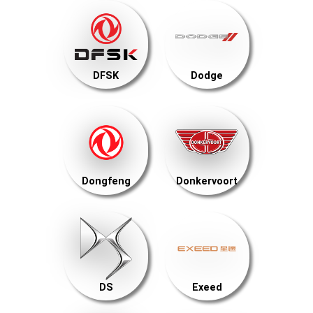
DFSK
Dodge
Dongfeng
Donkervoort
DS
Exeed