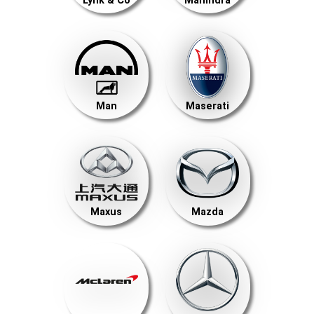
Lynk & Co
Mahindra
Man
Maserati
Maxus
Mazda