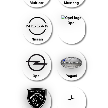
Multicar
Mustang
Opel
Nissan
Opel
Pagani