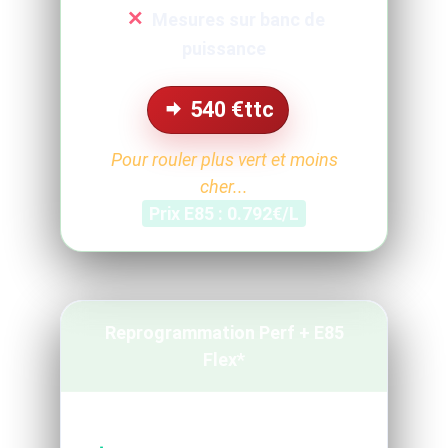
Mesures sur banc de
puissance
540
€ttc
Pour rouler plus vert et moins
cher...
Prix E85 : 0.792€/L
Reprogrammation Perf + E85
Flex*