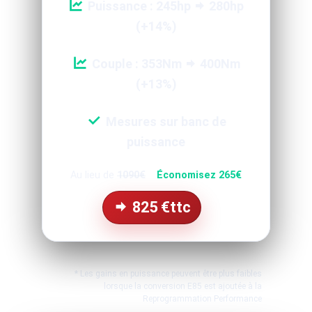
Puissance : 245hp
280hp
(+14%)
Couple : 353Nm
400Nm
(+13%)
Mesures sur banc de
puissance
Au lieu de
1090€
Économisez 265€
825
€ttc
* Les gains en puissance peuvent être plus faibles
lorsque la conversion E85 est ajoutée à la
Reprogrammation Performance