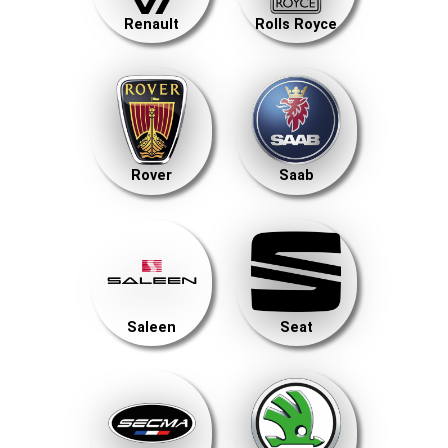
Renault
Rolls Royce
Rover
Saab
Saleen
Seat