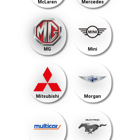
McLaren
Mercedes
MG
Mini
Mitsubishi
Morgan