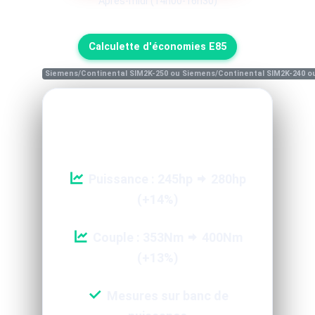
Apres-midi (14h00-16h30)
Calculette d'économies E85
Siemens/Continental SIM2K-250 ou Siemens/Continental SIM2K-240 o
Reprogrammation Performance
Puissance : 245hp
280hp
(+14%)
Couple : 353Nm
400Nm
(+13%)
Mesures sur banc de