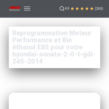
4.9
(265)
Reprogrammation Moteur
Performance et Bio
éthanol E85 pour votre
hyundai-sonata-2-0-t-gdi-
245-2014