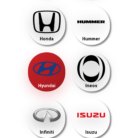
Honda
Hummer
Hyundai
Ineos
Infiniti
Isuzu