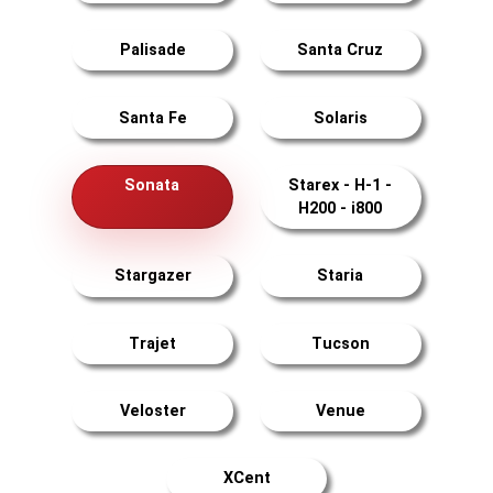
Palisade
Santa Cruz
Santa Fe
Solaris
Sonata
Starex - H-1 -
H200 - i800
Stargazer
Staria
Trajet
Tucson
Veloster
Venue
XCent