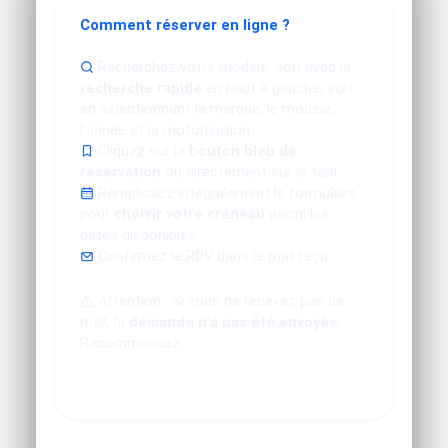
Comment réserver en ligne ?
Recherchez votre modèle, soit avec la
recherche rapide
en haut à gauche, soit
en sélectionnant la marque, le modèle,
l'année et la motorisation.
Cliquez sur le
bouton bleu de
réservation
ou directement sur le tarif.
Remplissez intégralement le formulaire
pour
choisir votre créneau
parmi les
dates disponibles.
Confirmez le RDV dans le mail reçu.
Attention : Si vous ne recevez pas de
mail, la
demande n'a pas été envoyée
.
Recommencez.