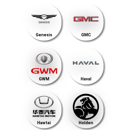
Genesis
GMC
GWM
Haval
Hawtai
Holden