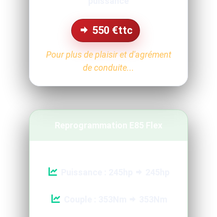
puissance
550
€ttc
Pour plus de plaisir et d'agrément
de conduite...
Reprogrammation E85 Flex
Puissance : 245hp
245hp
Couple : 353Nm
353Nm