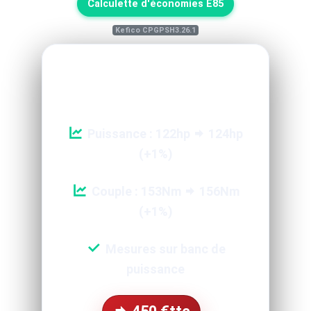
Calculette d'économies E85
Kefico CPGPSH3.26.1
Reprogrammation Performance
Puissance : 122hp
124hp
(+1%)
Couple : 153Nm
156Nm
(+1%)
Mesures sur banc de
puissance