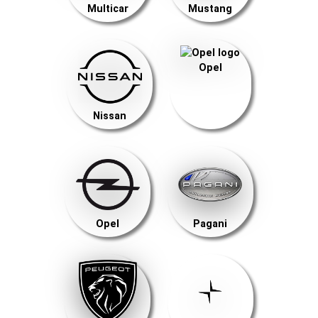
Multicar
Mustang
Opel
Nissan
Opel
Pagani