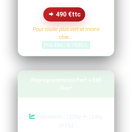
490
€ttc
Pour rouler plus vert et moins
cher...
Prix E85 : 0.792€/L
Reprogrammation Perf + E85
Flex*
Puissance : 122hp
124hp
(+1%)