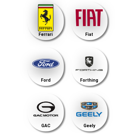
Ferrari
Fiat
Ford
Forthing
GAC
Geely