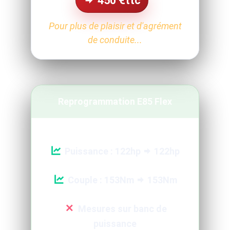
450
€ttc
Pour plus de plaisir et d'agrément
de conduite...
Reprogrammation E85 Flex
Puissance : 122hp
122hp
Couple : 153Nm
153Nm
Mesures sur banc de
puissance