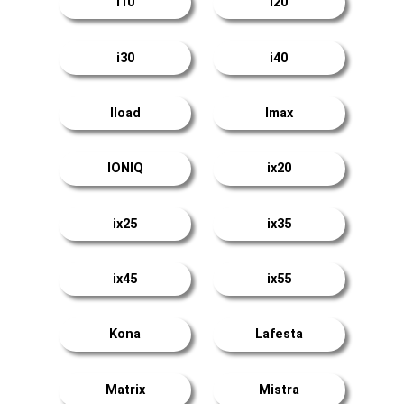
i10
i20
i30
i40
Iload
Imax
IONIQ
ix20
ix25
ix35
ix45
ix55
Kona
Lafesta
Matrix
Mistra