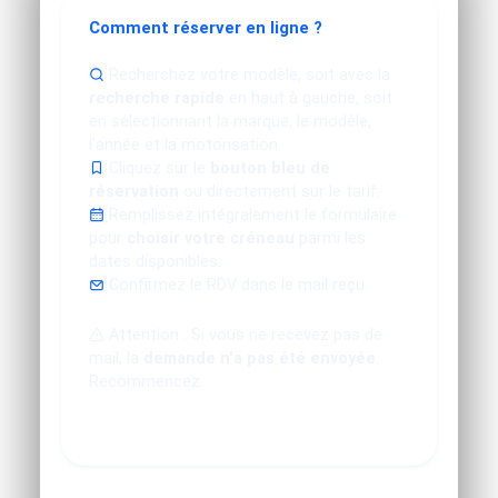
Comment réserver en ligne ?
Recherchez votre modèle, soit avec la
recherche rapide
en haut à gauche, soit
en sélectionnant la marque, le modèle,
l'année et la motorisation.
Cliquez sur le
bouton bleu de
réservation
ou directement sur le tarif.
Remplissez intégralement le formulaire
pour
choisir votre créneau
parmi les
dates disponibles.
Confirmez le RDV dans le mail reçu.
Attention : Si vous ne recevez pas de
mail, la
demande n'a pas été envoyée
.
Recommencez.