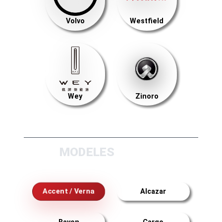
Volvo
Westfield
Wey
Zinoro
MODELES
Accent / Verna
Alcazar