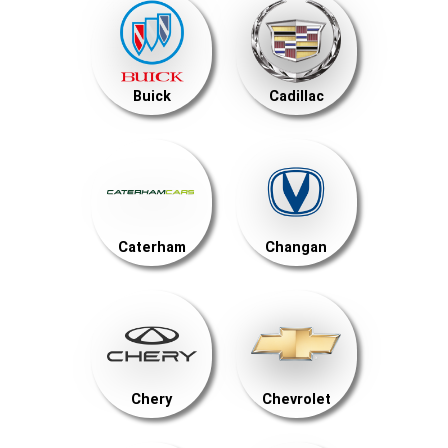
Buick
Cadillac
Caterham
Changan
Chery
Chevrolet