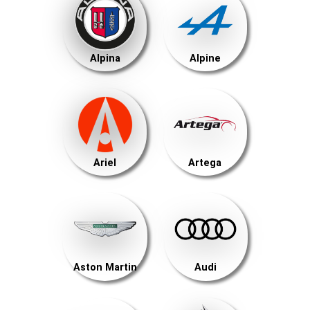
Alpina
Alpine
Ariel
Artega
Aston Martin
Audi