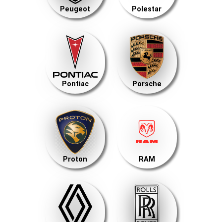
Peugeot
Polestar
Pontiac
Porsche
Proton
RAM