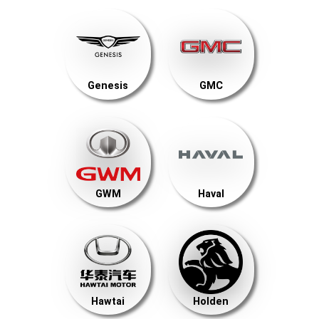
Genesis
GMC
GWM
Haval
Hawtai
Holden