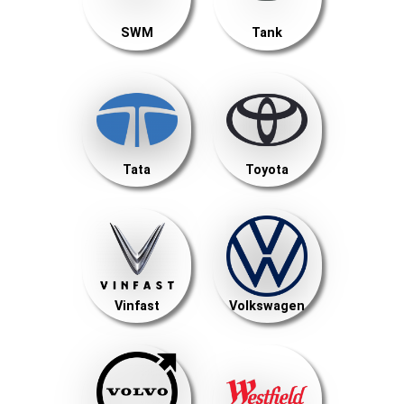
SWM
Tank
Tata
Toyota
Vinfast
Volkswagen