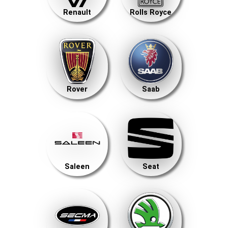
Renault
Rolls Royce
Rover
Saab
Saleen
Seat