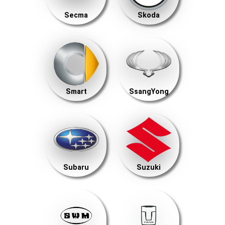
Secma
Skoda
Smart
SsangYong
Subaru
Suzuki