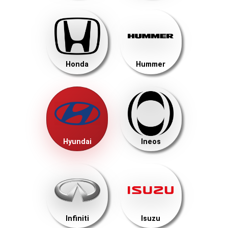
Honda
Hummer
Hyundai
Ineos
Infiniti
Isuzu