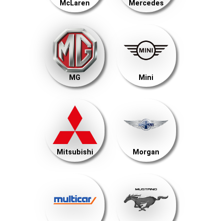
McLaren
Mercedes
MG
Mini
Mitsubishi
Morgan