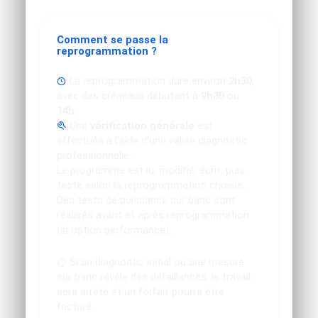
Comment se passe la
reprogrammation ?
La reprogrammation dure environ
2h30
,
avec des créneaux débutant à
9h30
ou
14h
.
Une
vérification générale
est
effectuée à l'aide d'une valise diagnostic
professionnelle.
Le programme est lu, modifié, écrit, puis
testé selon la reprogrammation choisie.
Des tests de puissance sur banc sont
réalisés avant et après reprogrammation
(si option performance).
Si un diagnostic initial ou une mesure
sur banc révèle des défaillances, le travail
sera arrêté et un forfait pourra être
facturé.