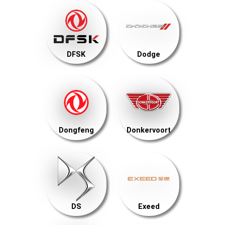
DFSK
Dodge
Dongfeng
Donkervoort
DS
Exeed