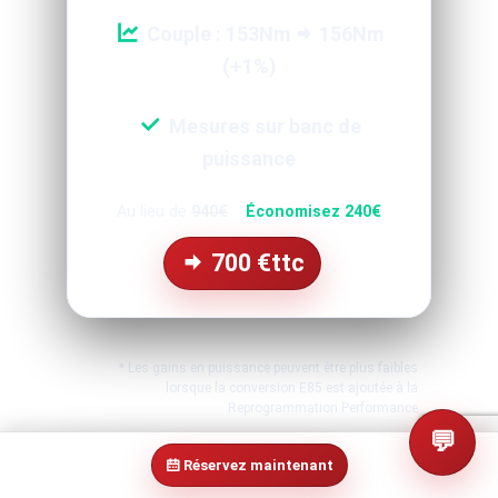
Couple : 153Nm
156Nm
(+1%)
Mesures sur banc de
puissance
Au lieu de
940€
Économisez 240€
700
€ttc
* Les gains en puissance peuvent être plus faibles
lorsque la conversion E85 est ajoutée à la
Reprogrammation Performance
💬
Réservez maintenant