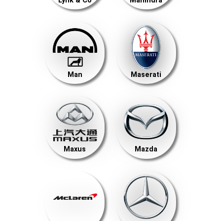
Lynk & Co
Mahindra
Man
Maserati
Maxus
Mazda