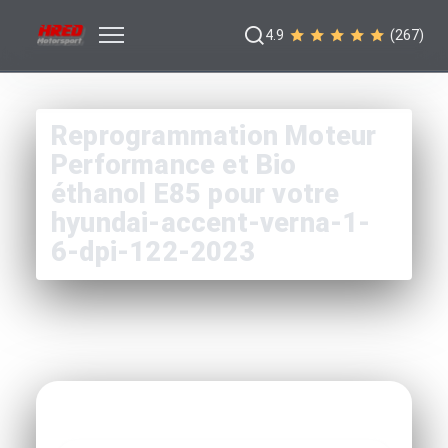
4.9
(267)
Reprogrammation Moteur
Performance et Bio
éthanol E85 pour votre
hyundai-accent-verna-1-
6-dpi-122-2023